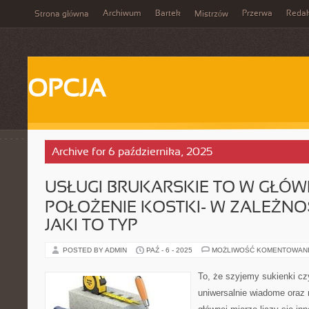
Archiwum
Bartek
Przerwa
Redak
Strona główna
Mistrzów
OPCJA
Archive for 6 października, 2025
USŁUGI BRUKARSKIE TO W GŁÓW
POŁOŻENIE KOSTKI- W ZALEŻNO
JAKI TO TYP
POSTED BY ADMIN
PAŹ - 6 - 2025
MOŻLIWOŚĆ KOMENTOWAN
To, że szyjemy sukienki czy
uniwersalnie wiadome oraz