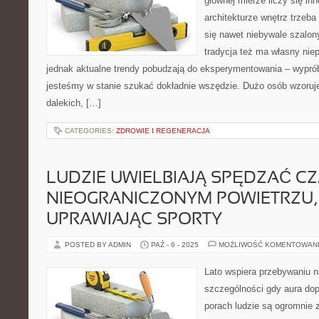
głównej mierze liczy się i
architekturze wnętrz trzeb
się nawet niebywale szalo
tradycja też ma własny niep
jednak aktualne trendy pobudzają do eksperymentowania – wypróbu
jesteśmy w stanie szukać dokładnie wszędzie. Dużo osób wzoruje 
dalekich, […]
CATEGORIES:
ZDROWIE I REGENERACJA
LUDZIE UWIELBIAJĄ SPĘDZAĆ C
NIEOGRANICZONYM POWIETRZU, 
UPRAWIAJĄC SPORTY
POSTED BY ADMIN
PAŹ - 6 - 2025
MOŻLIWOŚĆ KOMENTOWAN
Lato wspiera przebywaniu n
szczególności gdy aura do
porach ludzie są ogromnie z