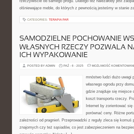
rzeczywiście od samego progu. Dlatego tez należałoby jest zaopa
olśniewające meble, do których z pewnością jesteśmy w stanie z
CATEGORIES:
TERAPIA PAR
SAMODZIELNE POCHOWANIE WS
WŁASNYCH RZECZY POZWALA N
ICH WYPAKOWANIE
POSTED BY ADMIN
PAŹ - 6 - 2025
MOŻLIWOŚĆ KOMENTOWAN
mnóstwo ludzi dużo uwagi 
własnego ogrodu przy domu
gdzie znajduje się miejsce
koszt transportu rzeczy. P
Internet by zorientować się
porównać ceny. Różne port
zależności od pragnień. Przeprowadzki z reguły zleca się komuś
znajomych czy też sąsiadów, co jest zabezpieczeniem na bezpi