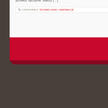
przewóz sprzętów. Należy […]
CATEGORIES:
TECHNOLOGIE I INNOWACJE