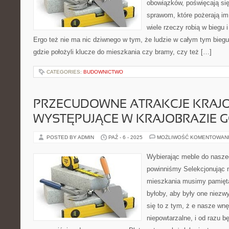
obowiązków, poświęcają się
sprawom, które pożerają i
wiele rzeczy robią w biegu i
Ergo też nie ma nic dziwnego w tym, że ludzie w całym tym bieg
gdzie położyli klucze do mieszkania czy bramy, czy też […]
CATEGORIES:
BUDOWNICTWO
PRZECUDOWNE ATRAKCJE KRAJ
WYSTĘPUJĄCE W KRAJOBRAZIE G
POSTED BY ADMIN
PAŹ - 6 - 2025
MOŻLIWOŚĆ KOMENTOWAN
Wybierając meble do nasz
powinniśmy Selekcjonując
mieszkania musimy pamięta
byłoby, aby były one niezw
się to z tym, ż e nasze wn
niepowtarzalne, i od razu b