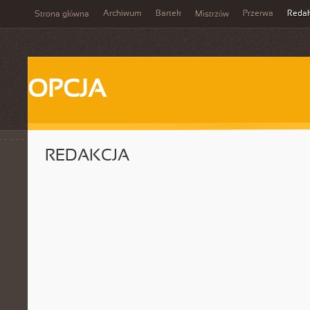
Archiwum
Bartek
Przerwa
Redak
Strona główna
Mistrzów
OPCJA
REDAKCJA