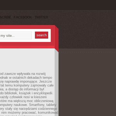
SCRIBE
FACEBOOK
TWITTER
 od zawsze wpływała na rozwój
 jednak w ostatnich dekadach tempo
 się naprawdę imponujące. Jeszcze
t lat temu komputery zajmowały całe
a, a dostęp do informacji był
do bibliotek, książek i encyklopedii.
każdy człowiek nosi w kieszeni
 które ma większą moc obliczeniową
omputery naukowe. Smartfony, tablety
ry stały się narzędziami codziennego
ki nim możemy pracować, komunikować