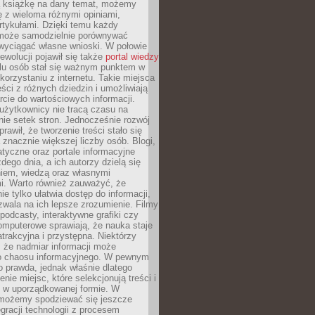
ą książkę na dany temat, możemy
 z wieloma różnymi opiniami,
artykułami. Dzięki temu każdy
może samodzielnie porównywać
 wyciągać własne wnioski. W połowie
rewolucji pojawił się także
portal wiedzy
elu osób stał się ważnym punktem w
orzystaniu z internetu. Takie miejsca
ści z różnych dziedzin i umożliwiają
rcie do wartościowych informacji.
użytkownicy nie tracą czasu na
ie setek stron. Jednocześnie rozwój
prawił, że tworzenie treści stało się
 znacznie większej liczby osób. Blogi,
tyczne oraz portale informacyjne
dego dnia, a ich autorzy dzielą się
iem, wiedzą oraz własnymi
i. Warto również zauważyć, że
ie tylko ułatwia dostęp do informacji,
zwala na ich lepsze zrozumienie. Filmy
podcasty, interaktywne grafiki czy
omputerowe sprawiają, że nauka staje
 atrakcyjna i przystępna. Niektórzy
, że nadmiar informacji może
o chaosu informacyjnego. W pewnym
to prawda, jednak właśnie dlatego
nie miejsc, które selekcjonują treści i
e w uporządkowanej formie. W
 możemy spodziewać się jeszcze
egracji technologii z procesem