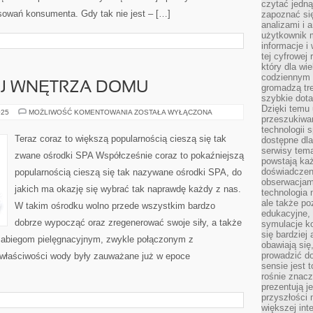
czytać jedn
owań konsumenta. Gdy tak nie jest – […]
zapoznać się
analizami i 
użytkownik 
informacje i
tej cyfrowej 
który dla wi
codziennym k
J WNĘTRZA DOMU
gromadzą tre
szybkie dota
Dzięki temu 
ZWYKLE
025
MOŻLIWOŚĆ KOMENTOWANIA
ZOSTAŁA WYŁĄCZONA
przeszukiwan
WYSTRÓJ
WNĘTRZA
technologii s
DOMU
Teraz coraz to większą popularnością cieszą się tak
dostępne dla
serwisy tema
zwane ośrodki SPA Współcześnie coraz to pokaźniejszą
powstają każ
doświadczen
popularnością cieszą się tak nazywane ośrodki SPA, do
obserwacjam
jakich ma okazję się wybrać tak naprawdę każdy z nas.
technologia n
ale także po
W takim ośrodku wolno przede wszystkim bardzo
edukacyjne, 
dobrze wypocząć oraz zregenerować swoje siły, a także
symulacje k
się bardziej
 zabiegom pielęgnacyjnym, zwykle połączonym z
obawiają się
prowadzić d
właściwości wody były zauważane już w epoce
sensie jest 
rośnie znacze
prezentują j
przyszłości
większej int