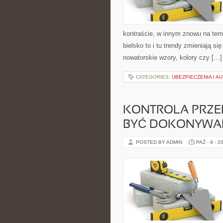
kontraście, w innym znowu na tema
bielsko to i tu trendy zmieniają si
nowatorskie wzory, kolory czy […]
CATEGORIES:
UBEZPIECZENIA I 
KONTROLA PRZE
BYĆ DOKONYWA
POSTED BY ADMIN
PAŹ - 9 - 2