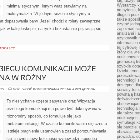
się, uczyć o
Wystarczy ki
minimalistycznym, innym wraz stawiamy na
na pytania,
maksymalizm. W jednym sezonie słyszymy o
długich posz
także sposó
t dopasowania barw. Jeżeli chodzi o rolety zewnętrzne
czytać jedn
ę jak w kalejdoskopie, na rynku bezustannie pojawiają się
zapoznać się
analizami i 
użytkownik 
informacje i
tej cyfrowej 
AUTOCASCO
który dla wi
codziennym k
gromadzą tre
szybkie dota
BIEGU KOMUNIKACJI MOŻE
Dzięki temu 
przeszukiwan
NA W RÓŻNY
technologii s
dostępne dla
KONTROLA
serwisy tema
025
MOŻLIWOŚĆ KOMENTOWANIA
ZOSTAŁA WYŁĄCZONA
PRZEBIEGU
powstają każ
KOMUNIKACJI
doświadczen
MOŻE
To niesłychanie częste zapytanie oraz Wizytacja
BYĆ
obserwacjam
DOKONYWANA
technologia n
przebiegu komunikacji ma prawo być dokonywana w
W
ale także po
RÓŻNY
różnorodny sposób, co formułuje się jako
edukacyjne, 
symulacje k
metakomunikację. W czasie komunikowania się często
się bardziej
istnieje pragnienie ustanowienia zasad porozumiewania
obawiają się
prowadzić d
się, innymi słowy kolejności wypowiedzi, sposobu