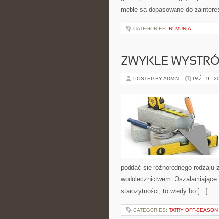
meble są dopasowane do zainteres
CATEGORIES:
RUMUNIA
ZWYKLE WYSTRÓ
POSTED BY ADMIN
PAŹ - 9 - 2
poddać się różnorodnego rodzaju
wodolecznictwem. Oszałamiające 
starożytności, to wtedy bo […]
CATEGORIES:
TATRY OFF-SEASON