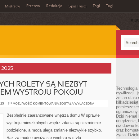
Przerwa
Redakcja
Tagi
Tagi
Mistrzów
Spis Treści
SUB
, 2025
YCH ROLETY SĄ NIEZBYT
Technologia
LEM WYSTROJU POKOJU
cywilizacji,
zmian stało
kilkadziesią
DLA
025
MOŻLIWOŚĆ KOMENTOWANIA
ZOSTAŁA WYŁĄCZONA
pomieszczeni
CO
NIEKTÓRYCH
ograniczony 
ROLETY
Bezbłędnie zaaranżowane wnętrza domu W sprawie
Dziś niemal 
SĄ
NIEZBYT
urządzenie,
wystroju mieszkalnych wnętrz zdania są niezmiernie
ISTOTNYM
niż dawne k
DETALEM
podzielone, a moda ulega zmianie niezwykle szybko.
oraz kompute
WYSTROJU
POKOJU
życia. Dzię
Raz za modne uważa się wnętrza w stylu