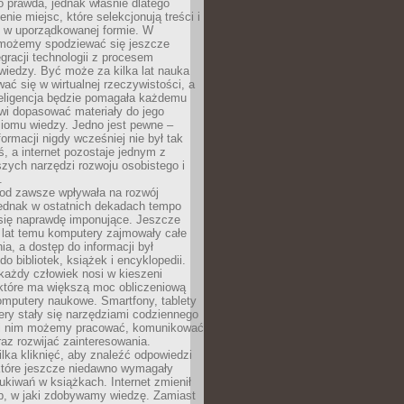
to prawda, jednak właśnie dlatego
nie miejsc, które selekcjonują treści i
e w uporządkowanej formie. W
 możemy spodziewać się jeszcze
egracji technologii z procesem
wiedzy. Być może za kilka lat nauka
ać się w wirtualnej rzeczywistości, a
teligencja będzie pomagała każdemu
wi dopasować materiały do jego
ziomu wiedzy. Jedno jest pewne –
formacji nigdy wcześniej nie był tak
iś, a internet pozostaje jednym z
szych narzędzi rozwoju osobistego i
.
 od zawsze wpływała na rozwój
 jednak w ostatnich dekadach tempo
 się naprawdę imponujące. Jeszcze
t lat temu komputery zajmowały całe
a, a dostęp do informacji był
do bibliotek, książek i encyklopedii.
każdy człowiek nosi w kieszeni
 które ma większą moc obliczeniową
omputery naukowe. Smartfony, tablety
ry stały się narzędziami codziennego
ki nim możemy pracować, komunikować
raz rozwijać zainteresowania.
lka kliknięć, aby znaleźć odpowiedzi
 które jeszcze niedawno wymagały
ukiwań w książkach. Internet zmienił
b, w jaki zdobywamy wiedzę. Zamiast