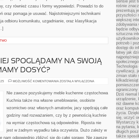
sensie jest 
rośnie znacze
, czy również czasu i formy wypowiedzi. Prowadzi to do
prezentują j
ń oraz pomaga je usuwać. Najistotniejszymi technikami
przyszłości
większej int
ja odbioru komunikatu, uzgadnianie, oraz klasyfikacja
zdobywania 
…]
będzie odbyw
sztuczna in
użytkowniko
CTWO
potrzeb i po
dostęp do in
łatwy jak dz
najpotężniej
IEJ SPOGLĄDAMY NA SWOJĄ
społecznego
Technologia
MAMY DOSYĆ?
cywilizacji,
zmian stało
kilkadziesią
CORAZ
025
MOŻLIWOŚĆ KOMENTOWANIA
ZOSTAŁA WYŁĄCZONA
NAGMINNIEJ
pomieszczeni
SPOGLĄDAMY
ograniczony 
NA
Nie zawsze pozyskujemy meble kuchenne częstochowa
Dziś niemal 
SWOJĄ
KUCHNIĘ
urządzenie,
Kuchnia także ma własne umeblowanie, osobiste
ORAZ
niż dawne k
MAMY
wzornictwo oraz własnych amatorów, jacy spędzają całe
oraz kompute
DOSYĆ?
życia. Dzię
godziny nad rozważaniem, czy by z pewnością kuchnie
się, uczyć o
Wystarczy ki
na wymiar częstochowa są odpowiednie. Riposta nie
na pytania,
jest w żadnym wypadku taka oczywista. Dużo zależy w
długich posz
także sposó
ię nam odpowiednio zbliżyć się do całej sprawy. Nie zawsze