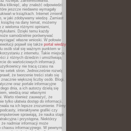
raz rozwijać zainteresowania.
lka kliknięć, aby znaleźć odpowiedzi
 które jeszcze niedawno wymagały
ukiwań w książkach. Internet zmienił
b, w jaki zdobywamy wiedzę. Zamiast
ą książkę na dany temat, możemy
 z wieloma różnymi opiniami,
artykułami. Dzięki temu każdy
może samodzielnie porównywać
 wyciągać własne wnioski. W połowie
rewolucji pojawił się także
portal wiedzy
elu osób stał się ważnym punktem w
orzystaniu z internetu. Takie miejsca
ści z różnych dziedzin i umożliwiają
rcie do wartościowych informacji.
użytkownicy nie tracą czasu na
ie setek stron. Jednocześnie rozwój
prawił, że tworzenie treści stało się
 znacznie większej liczby osób. Blogi,
tyczne oraz portale informacyjne
dego dnia, a ich autorzy dzielą się
iem, wiedzą oraz własnymi
i. Warto również zauważyć, że
ie tylko ułatwia dostęp do informacji,
zwala na ich lepsze zrozumienie. Filmy
podcasty, interaktywne grafiki czy
omputerowe sprawiają, że nauka staje
 atrakcyjna i przystępna. Niektórzy
, że nadmiar informacji może
o chaosu informacyjnego. W pewnym