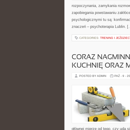
rozpoczynania, zamykania rozmowy
zapobiegania powstawaniu zakłóce
psychologicznymi tu są: konfirmac
znaczeń – psychoterapia Lublin. [
CATEGORIES:
TRENING I JEŹDZIE
CORAZ NAGMINN
KUCHNIĘ ORAZ 
POSTED BY ADMIN
PAŹ - 9 - 2
głównej mierze od tego, czy uda s