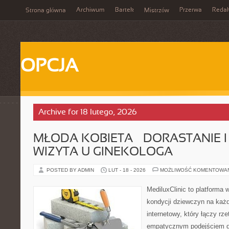
Archiwum
Bartek
Przerwa
Redak
Strona główna
Mistrzów
OPCJA
Archive for 18 lutego, 2026
MŁODA KOBIETA – DORASTANIE I
WIZYTA U GINEKOLOGA
POSTED BY ADMIN
LUT - 18 - 2026
MOŻLIWOŚĆ KOMENTOWA
MediluxClinic to platforma 
kondycji dziewczyn na każd
internetowy, który łączy rz
empatycznym podejściem dl