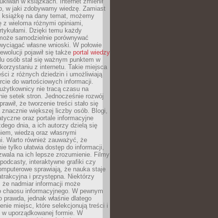
ukiwań w książkach. Internet zmienił
b, w jaki zdobywamy wiedzę. Zamiast
ą książkę na dany temat, możemy
 z wieloma różnymi opiniami,
artykułami. Dzięki temu każdy
może samodzielnie porównywać
 wyciągać własne wnioski. W połowie
rewolucji pojawił się także
portal wiedzy
elu osób stał się ważnym punktem w
orzystaniu z internetu. Takie miejsca
ści z różnych dziedzin i umożliwiają
rcie do wartościowych informacji.
użytkownicy nie tracą czasu na
ie setek stron. Jednocześnie rozwój
prawił, że tworzenie treści stało się
 znacznie większej liczby osób. Blogi,
tyczne oraz portale informacyjne
dego dnia, a ich autorzy dzielą się
iem, wiedzą oraz własnymi
i. Warto również zauważyć, że
ie tylko ułatwia dostęp do informacji,
zwala na ich lepsze zrozumienie. Filmy
podcasty, interaktywne grafiki czy
omputerowe sprawiają, że nauka staje
 atrakcyjna i przystępna. Niektórzy
, że nadmiar informacji może
o chaosu informacyjnego. W pewnym
to prawda, jednak właśnie dlatego
nie miejsc, które selekcjonują treści i
e w uporządkowanej formie. W