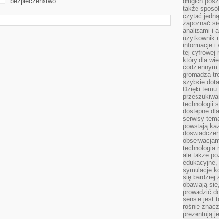
bezpieczeństwo.
długich posz
także sposó
czytać jedn
zapoznać się
analizami i 
użytkownik 
informacje i
tej cyfrowej 
który dla wi
codziennym k
gromadzą tre
szybkie dota
Dzięki temu 
przeszukiwan
technologii s
dostępne dla
serwisy tema
powstają każ
doświadczen
obserwacjam
technologia n
ale także po
edukacyjne, 
symulacje k
się bardziej
obawiają się
prowadzić d
sensie jest 
rośnie znacze
prezentują j