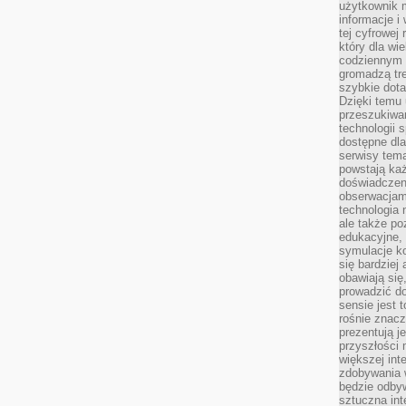
użytkownik 
informacje i
tej cyfrowej 
który dla wi
codziennym k
gromadzą tre
szybkie dota
Dzięki temu 
przeszukiwan
technologii s
dostępne dla
serwisy tema
powstają każ
doświadczen
obserwacjam
technologia n
ale także po
edukacyjne, 
symulacje k
się bardziej
obawiają się
prowadzić d
sensie jest 
rośnie znacze
prezentują j
przyszłości
większej int
zdobywania 
będzie odbyw
sztuczna in