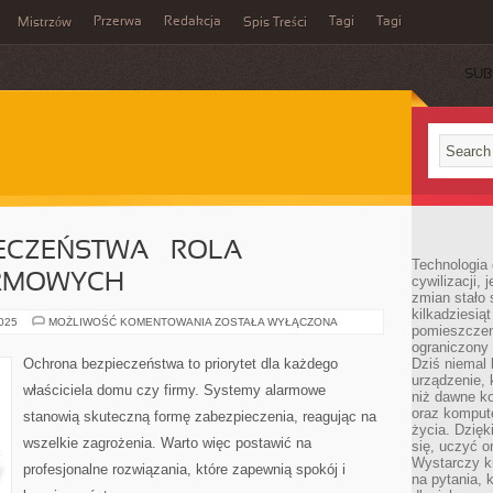
Przerwa
Redakcja
Tagi
Tagi
Mistrzów
Spis Treści
SUB
ECZEŃSTWA – ROLA
Technologia
RMOWYCH
cywilizacji,
zmian stało
kilkadziesią
OCHRONA
2025
MOŻLIWOŚĆ KOMENTOWANIA
ZOSTAŁA WYŁĄCZONA
pomieszczeni
BEZPIECZEŃSTWA
–
ograniczony 
ROLA
Ochrona bezpieczeństwa to priorytet dla każdego
Dziś niemal 
SYSTEMÓW
urządzenie,
ALARMOWYCH
właściciela domu czy firmy. Systemy alarmowe
niż dawne k
oraz kompute
stanowią skuteczną formę zabezpieczenia, reagując na
życia. Dzię
wszelkie zagrożenia. Warto więc postawić na
się, uczyć o
Wystarczy ki
profesjonalne rozwiązania, które zapewnią spokój i
na pytania,