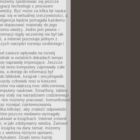
 możemy spodziewać się jeszcze
egracji technologii z procesem
wiedzy. Być może za kilka lat nauka
ać się w wirtualnej rzeczywistości, a
teligencja będzie pomagała każdemu
wi dopasować materiały do jego
ziomu wiedzy. Jedno jest pewne –
formacji nigdy wcześniej nie był tak
iś, a internet pozostaje jednym z
szych narzędzi rozwoju osobistego i
.
 od zawsze wpływała na rozwój
 jednak w ostatnich dekadach tempo
 się naprawdę imponujące. Jeszcze
t lat temu komputery zajmowały całe
a, a dostęp do informacji był
do bibliotek, książek i encyklopedii.
każdy człowiek nosi w kieszeni
 które ma większą moc obliczeniową
omputery naukowe. Smartfony, tablety
ry stały się narzędziami codziennego
ki nim możemy pracować, komunikować
raz rozwijać zainteresowania.
lka kliknięć, aby znaleźć odpowiedzi
 które jeszcze niedawno wymagały
ukiwań w książkach. Internet zmienił
b, w jaki zdobywamy wiedzę. Zamiast
ą książkę na dany temat, możemy
 z wieloma różnymi opiniami,
artykułami. Dzięki temu każdy