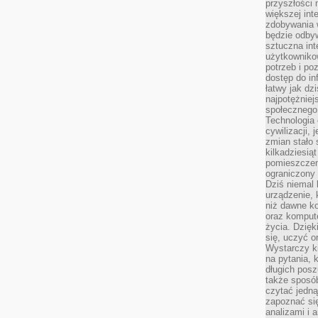
przyszłości
większej int
zdobywania 
będzie odbyw
sztuczna in
użytkowniko
potrzeb i po
dostęp do in
łatwy jak dz
najpotężniej
społecznego
Technologia
cywilizacji,
zmian stało
kilkadziesią
pomieszczeni
ograniczony 
Dziś niemal 
urządzenie,
niż dawne k
oraz kompute
życia. Dzię
się, uczyć o
Wystarczy ki
na pytania,
długich posz
także sposó
czytać jedn
zapoznać się
analizami i 