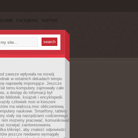
SCRIBE
FACEBOOK
TWITTER
 od zawsze wpływała na rozwój
 jednak w ostatnich dekadach tempo
 się naprawdę imponujące. Jeszcze
t lat temu komputery zajmowały całe
a, a dostęp do informacji był
do bibliotek, książek i encyklopedii.
każdy człowiek nosi w kieszeni
 które ma większą moc obliczeniową
omputery naukowe. Smartfony, tablety
ry stały się narzędziami codziennego
ki nim możemy pracować, komunikować
raz rozwijać zainteresowania.
lka kliknięć, aby znaleźć odpowiedzi
 które jeszcze niedawno wymagały