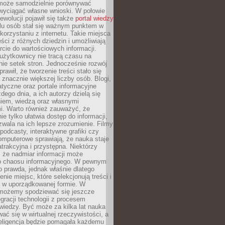
może samodzielnie porównywać
 wyciągać własne wnioski. W połowie
rewolucji pojawił się także
portal wiedzy
elu osób stał się ważnym punktem w
orzystaniu z internetu. Takie miejsca
ści z różnych dziedzin i umożliwiają
rcie do wartościowych informacji.
użytkownicy nie tracą czasu na
ie setek stron. Jednocześnie rozwój
prawił, że tworzenie treści stało się
 znacznie większej liczby osób. Blogi,
tyczne oraz portale informacyjne
dego dnia, a ich autorzy dzielą się
iem, wiedzą oraz własnymi
i. Warto również zauważyć, że
ie tylko ułatwia dostęp do informacji,
zwala na ich lepsze zrozumienie. Filmy
podcasty, interaktywne grafiki czy
omputerowe sprawiają, że nauka staje
 atrakcyjna i przystępna. Niektórzy
, że nadmiar informacji może
o chaosu informacyjnego. W pewnym
to prawda, jednak właśnie dlatego
nie miejsc, które selekcjonują treści i
e w uporządkowanej formie. W
 możemy spodziewać się jeszcze
egracji technologii z procesem
wiedzy. Być może za kilka lat nauka
ać się w wirtualnej rzeczywistości, a
teligencja będzie pomagała każdemu