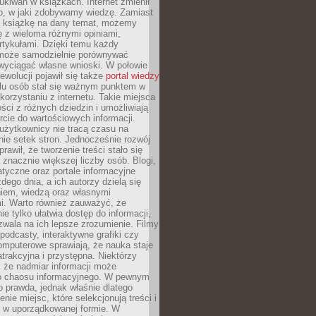
ukiwań w książkach. Internet zmienił
b, w jaki zdobywamy wiedzę. Zamiast
ą książkę na dany temat, możemy
 z wieloma różnymi opiniami,
artykułami. Dzięki temu każdy
może samodzielnie porównywać
 wyciągać własne wnioski. W połowie
rewolucji pojawił się także
portal wiedzy
elu osób stał się ważnym punktem w
orzystaniu z internetu. Takie miejsca
ści z różnych dziedzin i umożliwiają
rcie do wartościowych informacji.
użytkownicy nie tracą czasu na
ie setek stron. Jednocześnie rozwój
prawił, że tworzenie treści stało się
 znacznie większej liczby osób. Blogi,
tyczne oraz portale informacyjne
dego dnia, a ich autorzy dzielą się
iem, wiedzą oraz własnymi
i. Warto również zauważyć, że
ie tylko ułatwia dostęp do informacji,
zwala na ich lepsze zrozumienie. Filmy
podcasty, interaktywne grafiki czy
omputerowe sprawiają, że nauka staje
 atrakcyjna i przystępna. Niektórzy
, że nadmiar informacji może
o chaosu informacyjnego. W pewnym
to prawda, jednak właśnie dlatego
nie miejsc, które selekcjonują treści i
e w uporządkowanej formie. W