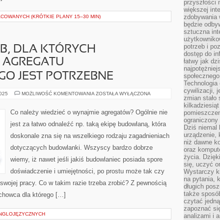
przyszłości
większej int
zdobywania 
COWANYCH (KRÓTKIE PLANY 15–30 MIN)
będzie odbyw
sztuczna in
użytkowniko
potrzeb i po
B, DLA KTÓRYCH
dostęp do in
Z AGREGATU
łatwy jak dz
najpotężniej
O JEST POTRZEBNE
społecznego
Technologia
cywilizacji,
DLA
2025
MOŻLIWOŚĆ KOMENTOWANIA
ZOSTAŁA WYŁĄCZONA
zmian stało
TAKICH
OSÓB,
kilkadziesią
DLA
Co należy wiedzieć o wynajmie agregatów? Ogólnie nie
pomieszczeni
KTÓRYCH
ograniczony 
SKORZYSTANIE
jest za łatwo odnaleźć np. taką ekipę budowlaną, która
Z
Dziś niemal 
AGREGATU
urządzenie,
doskonale zna się na wszelkiego rodzaju zagadnieniach
PRĄDOTWÓRCZEGO
niż dawne k
JEST
dotyczących budowlanki. Wszyscy bardzo dobrze
POTRZEBNE
oraz kompute
życia. Dzię
wiemy, iż nawet jeśli jakiś budowlaniec posiada spore
się, uczyć o
doświadczenie i umiejętności, po prostu może tak czy
Wystarczy ki
na pytania,
 swojej pracy. Co w takim razie trzeba zrobić? Z pewnością
długich posz
także sposó
chowca dla którego […]
czytać jedn
zapoznać się
ANGLOJĘZYCZNYCH
analizami i 