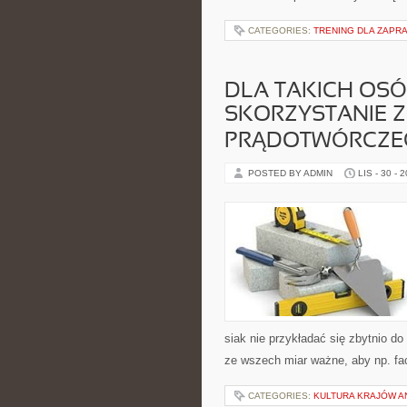
CATEGORIES:
TRENING DLA ZAPRA
DLA TAKICH OSÓ
SKORZYSTANIE 
PRĄDOTWÓRCZEG
POSTED BY ADMIN
LIS - 30 - 
siak nie przykładać się zbytnio do
ze wszech miar ważne, aby np. fa
CATEGORIES:
KULTURA KRAJÓW 