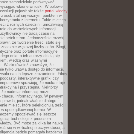
może samodzielnie porównywać
 wyciągać własne wnioski. W połowie
rewolucji pojawił się także
portal wiedzy
elu osób stał się ważnym punktem w
orzystaniu z internetu. Takie miejsca
ści z różnych dziedzin i umożliwiają
rcie do wartościowych informacji.
użytkownicy nie tracą czasu na
ie setek stron. Jednocześnie rozwój
prawił, że tworzenie treści stało się
 znacznie większej liczby osób. Blogi,
tyczne oraz portale informacyjne
dego dnia, a ich autorzy dzielą się
iem, wiedzą oraz własnymi
i. Warto również zauważyć, że
ie tylko ułatwia dostęp do informacji,
zwala na ich lepsze zrozumienie. Filmy
podcasty, interaktywne grafiki czy
omputerowe sprawiają, że nauka staje
 atrakcyjna i przystępna. Niektórzy
, że nadmiar informacji może
o chaosu informacyjnego. W pewnym
to prawda, jednak właśnie dlatego
nie miejsc, które selekcjonują treści i
e w uporządkowanej formie. W
 możemy spodziewać się jeszcze
egracji technologii z procesem
wiedzy. Być może za kilka lat nauka
ać się w wirtualnej rzeczywistości, a
teligencja będzie pomagała każdemu