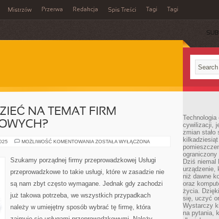
Przerwa
Redakcja
Tagi
Tagi
Mistrzów
Spis Treści
SUB
ZIEĆ NA TEMAT FIRM
Technologia
OWYCH?
cywilizacji,
zmian stało
kilkadziesią
CO
2025
MOŻLIWOŚĆ KOMENTOWANIA
ZOSTAŁA WYŁĄCZONA
pomieszczeni
NALEŻY
WIEDZIEĆ
ograniczony 
NA
Szukamy porządnej firmy przeprowadzkowej Usługi
Dziś niemal 
TEMAT
FIRM
urządzenie,
przeprowadzkowe to takie usługi, które w zasadzie nie
PRZEPROWADZKOWYCH?
niż dawne k
są nam zbyt często wymagane. Jednak gdy zachodzi
oraz kompute
życia. Dzię
już takowa potrzeba, we wszystkich przypadkach
się, uczyć o
Wystarczy ki
należy w umiejętny sposób wybrać tę firmę, która
na pytania,
zajmuje się usługami przeprowadzkowymi. Należy