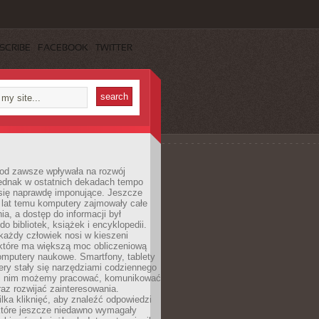
SCRIBE
FACEBOOK
TWITTER
 od zawsze wpływała na rozwój
 jednak w ostatnich dekadach tempo
 się naprawdę imponujące. Jeszcze
t lat temu komputery zajmowały całe
a, a dostęp do informacji był
do bibliotek, książek i encyklopedii.
każdy człowiek nosi w kieszeni
 które ma większą moc obliczeniową
omputery naukowe. Smartfony, tablety
ry stały się narzędziami codziennego
ki nim możemy pracować, komunikować
raz rozwijać zainteresowania.
lka kliknięć, aby znaleźć odpowiedzi
 które jeszcze niedawno wymagały