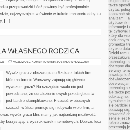
długich posz
także sposó
padku przeprowadzki Łódź powinny być profesjonalnie
czytać jedn
ędzie, najzwyczajniej w świecie w trakcie transportu dobytku
zapoznać się
analizami i 
y, […]
użytkownik 
informacje i
tej cyfrowej 
który dla wi
codziennym k
gromadzą tre
szybkie dota
LA WŁASNEGO RODZICA
Dzięki temu 
przeszukiwan
technologii s
DOM
2025
MOŻLIWOŚĆ KOMENTOWANIA
ZOSTAŁA WYŁĄCZONA
SENIORA
dostępne dla
DLA
serwisy tema
WŁASNEGO
Wywóz gruzu z obszaru placu Szukasz takich firm,
RODZICA
powstają każ
doświadczen
które na terenie Warszawy zajmują się głównie
obserwacjam
wywozem gruzu? Na szczęście wcale nie jest
technologia n
ale także po
powiedziane, że odnalezienie owych przedsiębiorstw
edukacyjne, 
jest bardzo skomplikowane. Przecież w obecnych
symulacje k
się bardziej
czasach w Sieci promuje się niebywale wiele firm, a
obawiają się
prowadzić d
erować wywóz gruzu klin, mamy jak najbardziej możliwość
sensie jest 
ćby korzystając z wyszukiwarek internetowych. Dobrze, lecz
rośnie znacze
prezentują j
]