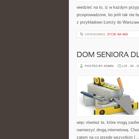
wiedzieć na to, iż w każdym przy
przeprowadzone, bo jeśli tak nie b
z przykładowo Łomży do Warszaw
CATEGORIES:
ŻYCIE NA WSI
DOM SENIORA D
POSTED BY ADMIN
LIS - 30 - 
więc również te, które mogą zaof
namierzyć drogą internetową. Cho
zatem na co przede wszystkim […