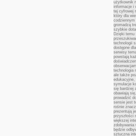
użytkownik 
informacje i
tej cyfrowej 
który dla wi
codziennym k
gromadzą tre
szybkie dota
Dzięki temu 
przeszukiwan
technologii s
dostępne dla
serwisy tema
powstają każ
doświadczen
obserwacjam
technologia n
ale także po
edukacyjne, 
symulacje k
się bardziej
obawiają się
prowadzić d
sensie jest 
rośnie znacze
prezentują j
przyszłości
większej int
zdobywania 
będzie odbyw
sztuczna in