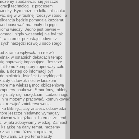
 możemy spodziewać się jeszcze
egracji technologii z procesem
wiedzy. Być może za kilka lat nauka
ać się w wirtualnej rzeczywistości, a
teligencja będzie pomagała każdemu
wi dopasować materiały do jego
ziomu wiedzy. Jedno jest pewne –
formacji nigdy wcześniej nie był tak
iś, a internet pozostaje jednym z
szych narzędzi rozwoju osobistego i
.
 od zawsze wpływała na rozwój
 jednak w ostatnich dekadach tempo
 się naprawdę imponujące. Jeszcze
t lat temu komputery zajmowały całe
a, a dostęp do informacji był
do bibliotek, książek i encyklopedii.
każdy człowiek nosi w kieszeni
 które ma większą moc obliczeniową
omputery naukowe. Smartfony, tablety
ry stały się narzędziami codziennego
ki nim możemy pracować, komunikować
raz rozwijać zainteresowania.
lka kliknięć, aby znaleźć odpowiedzi
 które jeszcze niedawno wymagały
ukiwań w książkach. Internet zmienił
b, w jaki zdobywamy wiedzę. Zamiast
ą książkę na dany temat, możemy
 z wieloma różnymi opiniami,
artykułami. Dzięki temu każdy