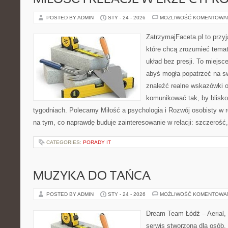
MIŁOŚĆ I RELACJE W ERZE CYFR
POSTED BY ADMIN
STY - 24 - 2026
MOŻLIWOŚĆ KOMENTOWA
ZatrzymajFaceta.pl to przyj
które chcą zrozumieć temat
układ bez presji. To miejsc
abyś mogła popatrzeć na sw
znaleźć realne wskazówki 
komunikować tak, by bliskoś
tygodniach. Polecamy Miłość a psychologia i Rozwój osobisty w r
na tym, co naprawdę buduje zainteresowanie w relacji: szczerość,
CATEGORIES:
PORADY IT
MUZYKA DO TAŃCA
POSTED BY ADMIN
STY - 24 - 2026
MOŻLIWOŚĆ KOMENTOWA
Dream Team Łódź – Aerial, 
serwis stworzona dla osób,