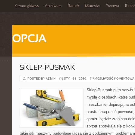
Archiwum
Bartek
Przerwa
Redak
Strona główna
Mistrzów
OPCJA
SKLEP-PUSMAK
POSTED BY ADMIN
STY - 28 - 2026
MOŻLIWOŚĆ KOMENTOWA
Sklep-Pusmak.pl to serwis 
myślą o osobach, które bu
mieszkanie, dopinają na ost
prostu chcą mieć pewność,
garażu będzie zrobiona dok
sprzęt spotykają się z kon
takie jak maszyny budowlane łączą się z codziennymi problemam