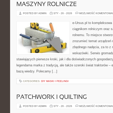
MASZYNY ROLNICZE
POSTED BY ADMIN
STY - 26 - 2026
MOŻLIWOŚĆ KOMENTOWA
e-Ursus.pl to kompleksowa
ciągnikom rolniczym oraz s
rolnemu. To miejsce stworz
zrozumieć temat urządzeń r
zbędnego nadęcia, za to z 
wskazówki. Serwis gromadzi
stawiających pierwsze kroki, jak i dla doświadczonych gospodarzy.
legendarna marka z tradycją, ale także szeroki świat traktorów –
bazą wiedzy. Polecamy […]
CATEGORIES:
DIY MASKI I PEELINGI
PATCHWORK I QUILTING
POSTED BY ADMIN
STY - 26 - 2026
MOŻLIWOŚĆ KOMENTOWA