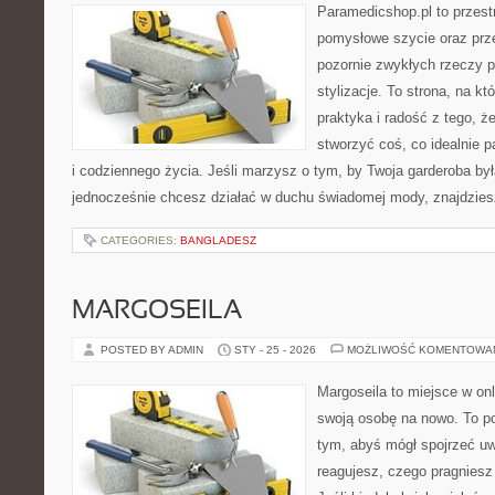
Paramedicshop.pl to przest
pomysłowe szycie oraz prze
pozornie zwykłych rzeczy 
stylizacje. To strona, na któ
praktyka i radość z tego, 
stworzyć coś, co idealnie p
i codziennego życia. Jeśli marzysz o tym, by Twoja garderoba był
jednocześnie chcesz działać w duchu świadomej mody, znajdzie
CATEGORIES:
BANGLADESZ
MARGOSEILA
POSTED BY ADMIN
STY - 25 - 2026
MOŻLIWOŚĆ KOMENTOWA
Margoseila to miejsce w on
swoją osobę na nowo. To po
tym, abyś mógł spojrzeć uw
reagujesz, czego pragniesz