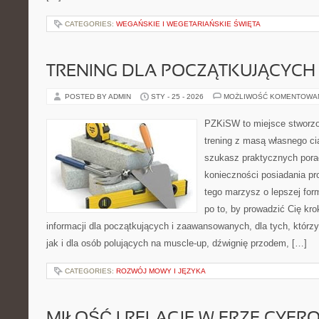
CATEGORIES:
WEGAŃSKIE I WEGETARIAŃSKIE ŚWIĘTA
TRENING DLA POCZĄTKUJĄCYCH
POSTED BY ADMIN
STY - 25 - 2026
MOŻLIWOŚĆ KOMENTOWA
PZKiSW to miejsce stworzo
trening z masą własnego ciał
szukasz praktycznych pora
konieczności posiadania pro
tego marzysz o lepszej form
po to, by prowadzić Cię kro
informacji dla początkujących i zaawansowanych, dla tych, którzy
jak i dla osób polujących na muscle-up, dźwignię przodem, […]
CATEGORIES:
ROZWÓJ MOWY I JĘZYKA