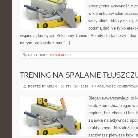
artystyczną aktywność z pra
w kierunku świadomości cia
wszystkich, którzy czują, że
potrafią dać nie tylko efekt 
wspierają kondycję. Polecamy Taniec i Porady dla tancerzy. Idea
na tym, że każdy z nas […]
CATEGORIES:
BANGLADESZ
TRENING NA SPALANIE TŁUSZCZ
POSTED BY ADMIN
STY - 24 - 2026
MOŻLIWOŚĆ KOMENTOWA
Bieganiewwarszawie.pl to 
osób, które chcą biegać w s
mądrze, bez chaosu i bez ko
zajawka na aktywność spot
praktycznym. Niezależnie o
zaczynasz pierwsze kroki n