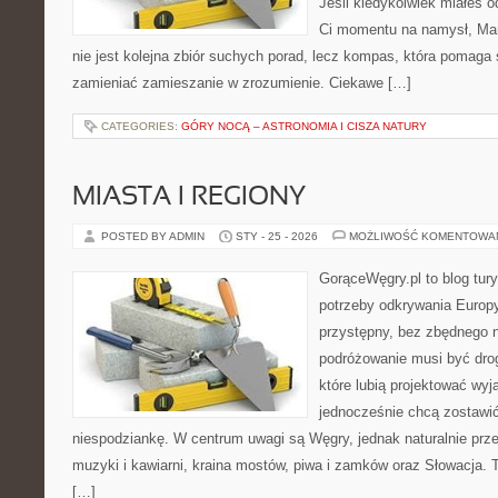
Jeśli kiedykolwiek miałeś o
Ci momentu na namysł, Marg
nie jest kolejna zbiór suchych porad, lecz kompas, która pomag
zamieniać zamieszanie w zrozumienie. Ciekawe […]
CATEGORIES:
GÓRY NOCĄ – ASTRONOMIA I CISZA NATURY
MIASTA I REGIONY
POSTED BY ADMIN
STY - 25 - 2026
MOŻLIWOŚĆ KOMENTOWA
GorąceWęgry.pl to blog tury
potrzeby odkrywania Europ
przystępny, bez zbędnego n
podróżowanie musi być drog
które lubią projektować wyj
jednocześnie chcą zostawić
niespodziankę. W centrum uwagi są Węgry, jednak naturalnie przewi
muzyki i kawiarni, kraina mostów, piwa i zamków oraz Słowacja. To
[…]