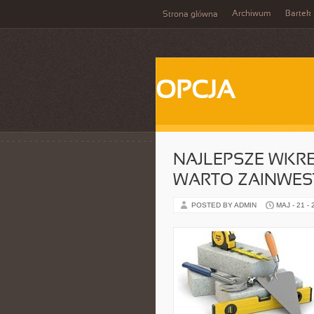
Archiwum
Bartek
Strona główna
OPCJA
NAJLEPSZE WKRĘ
WARTO ZAINWE
POSTED BY ADMIN
MAJ - 21 -