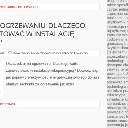
długich posz
także sposó
NA STUDIA – INFORMATYKA
czytać jedn
zapoznać się
analizami i 
użytkownik 
 OGRZEWANIU: DLACZEGO
informacje i
tej cyfrowej 
TOWAĆ W INSTALACJĘ
który dla wi
codziennym k
?
gromadzą tre
szybkie dota
Dzięki temu 
OSZCZĘDZAJ
2025
MOŻLIWOŚĆ KOMENTOWANIA
ZOSTAŁA WYŁĄCZONA
NA
przeszukiwan
OGRZEWANIU:
technologii s
DLACZEGO
Oszczędzaj na ogrzewaniu: Dlaczego warto
dostępne dla
WARTO
ZAINWESTOWAĆ
serwisy tema
zainwestować w instalację rekuperacyjną? Dowiedz się,
W
powstają każ
INSTALACJĘ
jak poprawić efektywność energetyczną swojego domu i
doświadczen
REKUPERACYJNĄ?
obserwacjam
obniżyć rachunki za ogrzewanie już dziś!
technologia n
ale także po
edukacyjne, 
symulacje k
się bardziej
ZJOTERAPIA
obawiają się
prowadzić d
sensie jest 
rośnie znacze
prezentują j