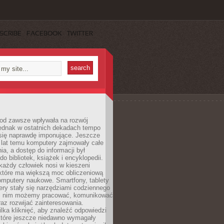
SCRIBE
FACEBOOK
TWITTER
 od zawsze wpływała na rozwój
 jednak w ostatnich dekadach tempo
 się naprawdę imponujące. Jeszcze
t lat temu komputery zajmowały całe
a, a dostęp do informacji był
do bibliotek, książek i encyklopedii.
każdy człowiek nosi w kieszeni
 które ma większą moc obliczeniową
omputery naukowe. Smartfony, tablety
ry stały się narzędziami codziennego
ki nim możemy pracować, komunikować
raz rozwijać zainteresowania.
lka kliknięć, aby znaleźć odpowiedzi
 które jeszcze niedawno wymagały