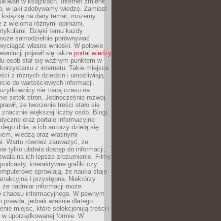
ukiwań w książkach. Internet zmienił
b, w jaki zdobywamy wiedzę. Zamiast
ą książkę na dany temat, możemy
 z wieloma różnymi opiniami,
artykułami. Dzięki temu każdy
może samodzielnie porównywać
 wyciągać własne wnioski. W połowie
rewolucji pojawił się także
portal wiedzy
elu osób stał się ważnym punktem w
orzystaniu z internetu. Takie miejsca
ści z różnych dziedzin i umożliwiają
rcie do wartościowych informacji.
użytkownicy nie tracą czasu na
ie setek stron. Jednocześnie rozwój
prawił, że tworzenie treści stało się
 znacznie większej liczby osób. Blogi,
tyczne oraz portale informacyjne
dego dnia, a ich autorzy dzielą się
iem, wiedzą oraz własnymi
i. Warto również zauważyć, że
ie tylko ułatwia dostęp do informacji,
zwala na ich lepsze zrozumienie. Filmy
podcasty, interaktywne grafiki czy
omputerowe sprawiają, że nauka staje
 atrakcyjna i przystępna. Niektórzy
, że nadmiar informacji może
o chaosu informacyjnego. W pewnym
to prawda, jednak właśnie dlatego
nie miejsc, które selekcjonują treści i
e w uporządkowanej formie. W