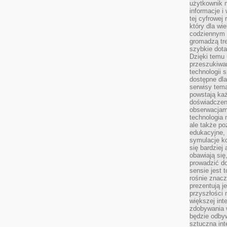
użytkownik 
informacje i
tej cyfrowej 
który dla wi
codziennym k
gromadzą tre
szybkie dota
Dzięki temu 
przeszukiwan
technologii s
dostępne dla
serwisy tema
powstają każ
doświadczen
obserwacjam
technologia n
ale także po
edukacyjne, 
symulacje k
się bardziej
obawiają się
prowadzić d
sensie jest 
rośnie znacze
prezentują j
przyszłości
większej int
zdobywania 
będzie odbyw
sztuczna in