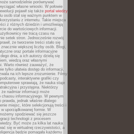
może samodzielnie porównywać
 wyciągać własne wnioski. W połowie
rewolucji pojawił się także
portal wiedzy
elu osób stał się ważnym punktem w
orzystaniu z internetu. Takie miejsca
ści z różnych dziedzin i umożliwiają
rcie do wartościowych informacji.
użytkownicy nie tracą czasu na
ie setek stron. Jednocześnie rozwój
prawił, że tworzenie treści stało się
 znacznie większej liczby osób. Blogi,
tyczne oraz portale informacyjne
dego dnia, a ich autorzy dzielą się
iem, wiedzą oraz własnymi
i. Warto również zauważyć, że
ie tylko ułatwia dostęp do informacji,
zwala na ich lepsze zrozumienie. Filmy
podcasty, interaktywne grafiki czy
omputerowe sprawiają, że nauka staje
 atrakcyjna i przystępna. Niektórzy
, że nadmiar informacji może
o chaosu informacyjnego. W pewnym
to prawda, jednak właśnie dlatego
nie miejsc, które selekcjonują treści i
e w uporządkowanej formie. W
 możemy spodziewać się jeszcze
egracji technologii z procesem
wiedzy. Być może za kilka lat nauka
ać się w wirtualnej rzeczywistości, a
teligencja będzie pomagała każdemu