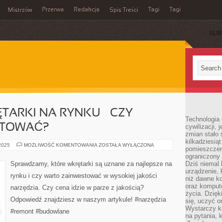
Przerwa
Redakcja
Tagi
Tagi
Mistrzów
Spis Treści
SUB
TARKI NA RYNKU – CZY
Technologia
STOWAĆ?
cywilizacji,
zmian stało
kilkadziesią
NAJLEPSZE
 2025
MOŻLIWOŚĆ KOMENTOWANIA
ZOSTAŁA WYŁĄCZONA
pomieszczeni
WKRĘTARKI
NA
ograniczony 
RYNKU
Sprawdzamy, które wkrętarki są uznane za najlepsze na
Dziś niemal 
–
urządzenie,
CZY
rynku i czy warto zainwestować w wysokiej jakości
WARTO
niż dawne k
ZAINWESTOWAĆ?
oraz kompute
narzędzia. Czy cena idzie w parze z jakością?
życia. Dzię
Odpowiedź znajdziesz w naszym artykule! #narzędzia
się, uczyć o
Wystarczy ki
#remont #budowlane
na pytania,