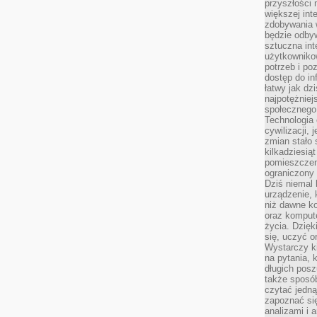
przyszłości
większej int
zdobywania 
będzie odbyw
sztuczna in
użytkowniko
potrzeb i po
dostęp do in
łatwy jak dz
najpotężniej
społecznego
Technologia
cywilizacji,
zmian stało
kilkadziesią
pomieszczeni
ograniczony 
Dziś niemal 
urządzenie,
niż dawne k
oraz kompute
życia. Dzię
się, uczyć o
Wystarczy ki
na pytania,
długich posz
także sposó
czytać jedn
zapoznać się
analizami i 