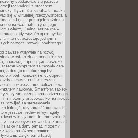
 możemy spodziewać się jeszcze
egracji technologii z procesem
wiedzy. Być może za kilka lat nauka
ać się w wirtualnej rzeczywistości, a
teligencja będzie pomagała każdemu
wi dopasować materiały do jego
ziomu wiedzy. Jedno jest pewne –
formacji nigdy wcześniej nie był tak
iś, a internet pozostaje jednym z
szych narzędzi rozwoju osobistego i
.
 od zawsze wpływała na rozwój
 jednak w ostatnich dekadach tempo
 się naprawdę imponujące. Jeszcze
t lat temu komputery zajmowały całe
a, a dostęp do informacji był
do bibliotek, książek i encyklopedii.
każdy człowiek nosi w kieszeni
 które ma większą moc obliczeniową
omputery naukowe. Smartfony, tablety
ry stały się narzędziami codziennego
ki nim możemy pracować, komunikować
raz rozwijać zainteresowania.
lka kliknięć, aby znaleźć odpowiedzi
 które jeszcze niedawno wymagały
ukiwań w książkach. Internet zmienił
b, w jaki zdobywamy wiedzę. Zamiast
ą książkę na dany temat, możemy
 z wieloma różnymi opiniami,
artykułami. Dzięki temu każdy