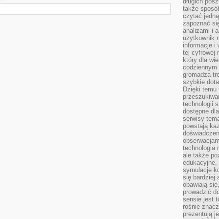
długich posz
także sposó
czytać jedn
zapoznać się
analizami i 
użytkownik 
informacje i
tej cyfrowej 
który dla wi
codziennym k
gromadzą tre
szybkie dota
Dzięki temu 
przeszukiwan
technologii s
dostępne dla
serwisy tema
powstają każ
doświadczen
obserwacjam
technologia n
ale także po
edukacyjne, 
symulacje k
się bardziej
obawiają się
prowadzić d
sensie jest 
rośnie znacze
prezentują j