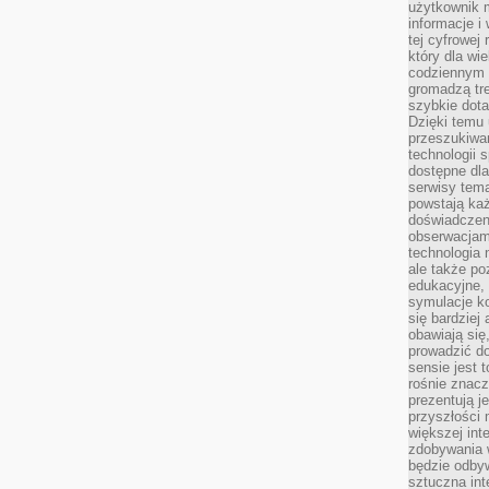
użytkownik 
informacje i
tej cyfrowej 
który dla wi
codziennym k
gromadzą tre
szybkie dota
Dzięki temu 
przeszukiwan
technologii s
dostępne dla
serwisy tema
powstają każ
doświadczen
obserwacjam
technologia n
ale także po
edukacyjne, 
symulacje k
się bardziej
obawiają się
prowadzić d
sensie jest 
rośnie znacze
prezentują j
przyszłości
większej int
zdobywania 
będzie odbyw
sztuczna in