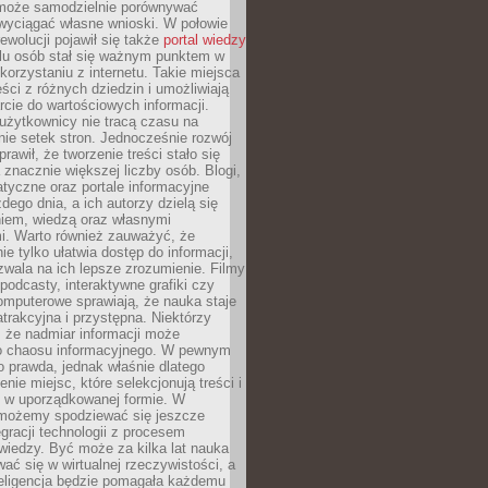
może samodzielnie porównywać
 wyciągać własne wnioski. W połowie
rewolucji pojawił się także
portal wiedzy
elu osób stał się ważnym punktem w
orzystaniu z internetu. Takie miejsca
ści z różnych dziedzin i umożliwiają
rcie do wartościowych informacji.
użytkownicy nie tracą czasu na
ie setek stron. Jednocześnie rozwój
prawił, że tworzenie treści stało się
 znacznie większej liczby osób. Blogi,
tyczne oraz portale informacyjne
dego dnia, a ich autorzy dzielą się
iem, wiedzą oraz własnymi
i. Warto również zauważyć, że
ie tylko ułatwia dostęp do informacji,
zwala na ich lepsze zrozumienie. Filmy
podcasty, interaktywne grafiki czy
omputerowe sprawiają, że nauka staje
 atrakcyjna i przystępna. Niektórzy
, że nadmiar informacji może
o chaosu informacyjnego. W pewnym
to prawda, jednak właśnie dlatego
nie miejsc, które selekcjonują treści i
e w uporządkowanej formie. W
 możemy spodziewać się jeszcze
egracji technologii z procesem
wiedzy. Być może za kilka lat nauka
ać się w wirtualnej rzeczywistości, a
teligencja będzie pomagała każdemu