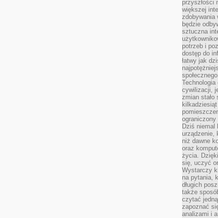
przyszłości
większej int
zdobywania 
będzie odbyw
sztuczna in
użytkowniko
potrzeb i po
dostęp do in
łatwy jak dz
najpotężniej
społecznego
Technologia
cywilizacji,
zmian stało
kilkadziesią
pomieszczeni
ograniczony 
Dziś niemal 
urządzenie,
niż dawne k
oraz kompute
życia. Dzię
się, uczyć o
Wystarczy ki
na pytania,
długich posz
także sposó
czytać jedn
zapoznać się
analizami i 