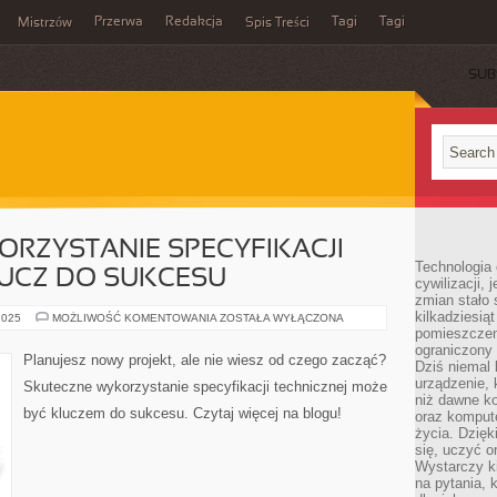
Przerwa
Redakcja
Tagi
Tagi
Mistrzów
Spis Treści
SUB
RZYSTANIE SPECYFIKACJI
Technologia
LUCZ DO SUKCESU
cywilizacji,
zmian stało
kilkadziesią
SKUTECZNE
2025
MOŻLIWOŚĆ KOMENTOWANIA
ZOSTAŁA WYŁĄCZONA
WYKORZYSTANIE
pomieszczeni
SPECYFIKACJI
ograniczony 
TECHNICZNEJ:
Planujesz nowy projekt, ale nie wiesz od czego zacząć?
Dziś niemal 
KLUCZ
DO
urządzenie,
Skuteczne wykorzystanie specyfikacji technicznej może
SUKCESU
niż dawne k
być kluczem do sukcesu. Czytaj więcej na blogu!
oraz kompute
życia. Dzię
się, uczyć o
Wystarczy ki
na pytania,