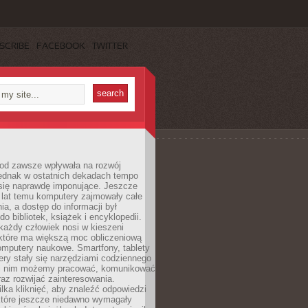
SCRIBE
FACEBOOK
TWITTER
 od zawsze wpływała na rozwój
 jednak w ostatnich dekadach tempo
 się naprawdę imponujące. Jeszcze
t lat temu komputery zajmowały całe
a, a dostęp do informacji był
do bibliotek, książek i encyklopedii.
każdy człowiek nosi w kieszeni
 które ma większą moc obliczeniową
omputery naukowe. Smartfony, tablety
ry stały się narzędziami codziennego
ki nim możemy pracować, komunikować
raz rozwijać zainteresowania.
lka kliknięć, aby znaleźć odpowiedzi
 które jeszcze niedawno wymagały