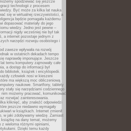
 możemy spodziewać się jeszcze
egracji technologii z procesem
wiedzy. Być może za kilka lat nauka
ać się w wirtualnej rzeczywistości, a
teligencja będzie pomagała każdemu
wi dopasować materiały do jego
ziomu wiedzy. Jedno jest pewne –
formacji nigdy wcześniej nie był tak
iś, a internet pozostaje jednym z
szych narzędzi rozwoju osobistego i
.
 od zawsze wpływała na rozwój
 jednak w ostatnich dekadach tempo
 się naprawdę imponujące. Jeszcze
t lat temu komputery zajmowały całe
a, a dostęp do informacji był
do bibliotek, książek i encyklopedii.
każdy człowiek nosi w kieszeni
 które ma większą moc obliczeniową
omputery naukowe. Smartfony, tablety
ry stały się narzędziami codziennego
ki nim możemy pracować, komunikować
raz rozwijać zainteresowania.
lka kliknięć, aby znaleźć odpowiedzi
 które jeszcze niedawno wymagały
ukiwań w książkach. Internet zmienił
b, w jaki zdobywamy wiedzę. Zamiast
ą książkę na dany temat, możemy
 z wieloma różnymi opiniami,
artykułami. Dzięki temu każdy