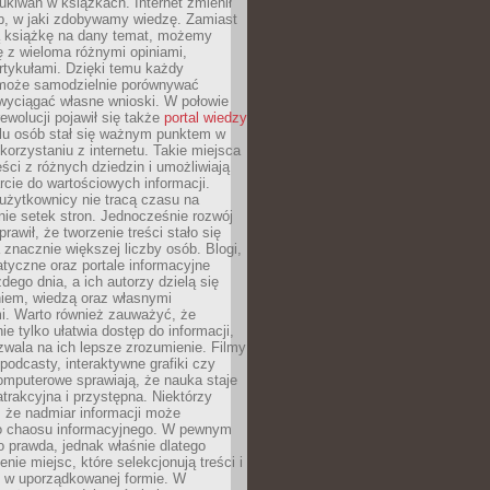
ukiwań w książkach. Internet zmienił
b, w jaki zdobywamy wiedzę. Zamiast
ą książkę na dany temat, możemy
 z wieloma różnymi opiniami,
artykułami. Dzięki temu każdy
może samodzielnie porównywać
 wyciągać własne wnioski. W połowie
rewolucji pojawił się także
portal wiedzy
elu osób stał się ważnym punktem w
orzystaniu z internetu. Takie miejsca
ści z różnych dziedzin i umożliwiają
rcie do wartościowych informacji.
użytkownicy nie tracą czasu na
ie setek stron. Jednocześnie rozwój
prawił, że tworzenie treści stało się
 znacznie większej liczby osób. Blogi,
tyczne oraz portale informacyjne
dego dnia, a ich autorzy dzielą się
iem, wiedzą oraz własnymi
i. Warto również zauważyć, że
ie tylko ułatwia dostęp do informacji,
zwala na ich lepsze zrozumienie. Filmy
podcasty, interaktywne grafiki czy
omputerowe sprawiają, że nauka staje
 atrakcyjna i przystępna. Niektórzy
, że nadmiar informacji może
o chaosu informacyjnego. W pewnym
to prawda, jednak właśnie dlatego
nie miejsc, które selekcjonują treści i
e w uporządkowanej formie. W