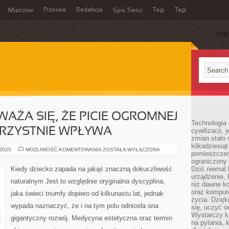
Przerwa
Redakcja
Tagi
Tagi
Mistrzów
Spis Treści
SUB
AŻA SIĘ, ŻE PICIE OGROMNEJ
Technologia
ORZYSTNIE WPŁYWA
cywilizacji,
zmian stało
kilkadziesią
POWSZECHNIE
 2025
MOŻLIWOŚĆ KOMENTOWANIA
ZOSTAŁA WYŁĄCZONA
pomieszczeni
UWAŻA
SIĘ,
ograniczony 
ŻE
Kiedy dziecko zapada na jakąś znaczną dokuczliwość
Dziś niemal 
PICIE
urządzenie,
OGROMNEJ
naturalnym Jest to względnie oryginalna dyscyplina,
ILOŚCI
niż dawne k
WODY
oraz kompute
jaka świeci triumfy dopiero od kilkunastu lat, jednak
KORZYSTNIE
życia. Dzię
WPŁYWA
wypada naznaczyć, że i na tym polu odniosła ona
się, uczyć o
Wystarczy ki
gigantyczny rozwój. Medycyna estetyczna oraz termin
na pytania,