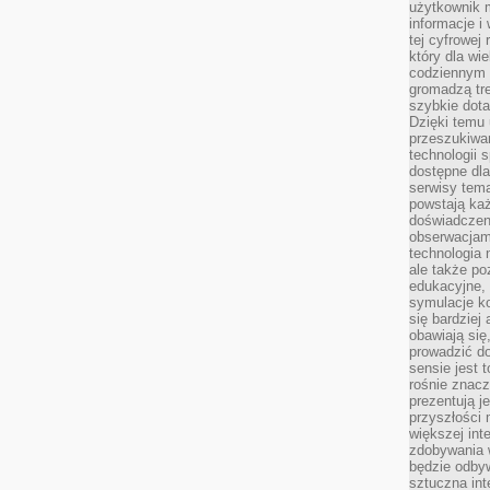
użytkownik 
informacje i
tej cyfrowej 
który dla wi
codziennym k
gromadzą tre
szybkie dota
Dzięki temu 
przeszukiwan
technologii s
dostępne dla
serwisy tema
powstają każ
doświadczen
obserwacjam
technologia n
ale także po
edukacyjne, 
symulacje k
się bardziej
obawiają się
prowadzić d
sensie jest 
rośnie znacze
prezentują j
przyszłości
większej int
zdobywania 
będzie odbyw
sztuczna in