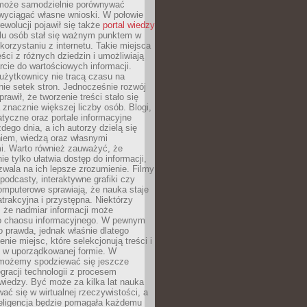
może samodzielnie porównywać
 wyciągać własne wnioski. W połowie
rewolucji pojawił się także
portal wiedzy
elu osób stał się ważnym punktem w
orzystaniu z internetu. Takie miejsca
ści z różnych dziedzin i umożliwiają
rcie do wartościowych informacji.
użytkownicy nie tracą czasu na
ie setek stron. Jednocześnie rozwój
prawił, że tworzenie treści stało się
 znacznie większej liczby osób. Blogi,
tyczne oraz portale informacyjne
dego dnia, a ich autorzy dzielą się
iem, wiedzą oraz własnymi
i. Warto również zauważyć, że
ie tylko ułatwia dostęp do informacji,
zwala na ich lepsze zrozumienie. Filmy
podcasty, interaktywne grafiki czy
omputerowe sprawiają, że nauka staje
 atrakcyjna i przystępna. Niektórzy
, że nadmiar informacji może
o chaosu informacyjnego. W pewnym
to prawda, jednak właśnie dlatego
nie miejsc, które selekcjonują treści i
e w uporządkowanej formie. W
 możemy spodziewać się jeszcze
egracji technologii z procesem
wiedzy. Być może za kilka lat nauka
ać się w wirtualnej rzeczywistości, a
teligencja będzie pomagała każdemu