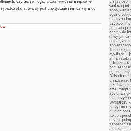
 dłoniach, czy też na nogach, zaś wówczas miejsca te
przyszłości
większej int
przypadku akurat twarzy jest praktycznie niemożliwym do
zdobywania 
będzie odbyw
sztuczna in
użytkowniko
TÓW
potrzeb i po
dostęp do in
łatwy jak dz
najpotężniej
społecznego
Technologia
cywilizacji,
zmian stało
kilkadziesią
pomieszczeni
ograniczony 
Dziś niemal 
urządzenie,
niż dawne k
oraz kompute
życia. Dzię
się, uczyć o
Wystarczy ki
na pytania,
długich posz
także sposó
czytać jedn
zapoznać się
analizami i 