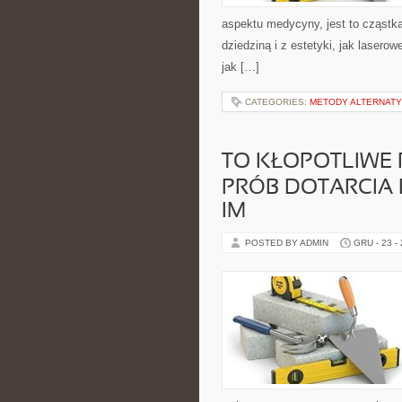
aspektu medycyny, jest to cząstka
dziedziną i z estetyki, jak lasero
jak […]
CATEGORIES:
METODY ALTERNAT
TO KŁOPOTLIWE
PRÓB DOTARCIA
IM
POSTED BY ADMIN
GRU - 23 -