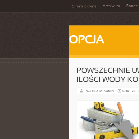
Archiwum
Bartek
Strona główna
OPCJA
POWSZECHNIE UW
ILOŚCI WODY K
POSTED BY ADMIN
GRU - 23 -