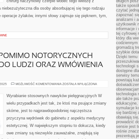
chirurg naczyniowy czerpie wobec tego wiedzę z
długich posz
także sposó
 niebezużyteczna dla osoby absorbującej się tego rodzaju
czytać jedn
zapoznać się
we operacje żylaków, innymi słowy zajmuje się pięknem, tym,
analizami i 
użytkownik 
informacje i
tej cyfrowej 
YWNE
który dla wi
codziennym k
gromadzą tre
szybkie dota
 POMIMO NOTORYCZNYCH
Dzięki temu 
przeszukiwan
 DO LUDZI ORAZ WMÓWIENIA
technologii s
dostępne dla
serwisy tema
powstają każ
TO
 2025
MOŻLIWOŚĆ KOMENTOWANIA
ZOSTAŁA WYŁĄCZONA
doświadczen
KŁOPOTLIWE
obserwacjam
POMIMO
technologia n
NOTORYCZNYCH
Wyrabianie stosownych nawyków pielęgnacyjnych W
PRÓB
ale także po
DOTARCIA
wielu przypadkach jest tak, że ktoś ma psujące zmiany
edukacyjne, 
DO
symulacje k
LUDZI
skórne, jest to najprawdopodobniej najczęstsza
ORAZ
się bardziej
WMÓWIENIA
obawiają się
przyczyna wędrówek do gabinetu z aspektu medycyny
IM
prowadzić d
estetycznej. W największym stopniu to dokucza, kiedy
sensie jest 
rośnie znacze
owe zmiany są niezwykle zauważalne, znajdują się
prezentują j