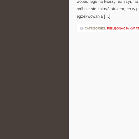
wobec tego na twarzy, na szyi, na
próbuje się zakryć strojem, co w 
egzekwowania […]
CATEGORIES:
PIELĘGNACJA KWIA