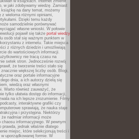
ukiwań w książkach. Internet zmienił
b, w jaki zdobywamy wiedzę. Zamiast
ą książkę na dany temat, możemy
 z wieloma różnymi opiniami,
artykułami. Dzięki temu każdy
może samodzielnie porównywać
 wyciągać własne wnioski. W połowie
rewolucji pojawił się także
portal wiedzy
elu osób stał się ważnym punktem w
orzystaniu z internetu. Takie miejsca
ści z różnych dziedzin i umożliwiają
rcie do wartościowych informacji.
użytkownicy nie tracą czasu na
ie setek stron. Jednocześnie rozwój
prawił, że tworzenie treści stało się
 znacznie większej liczby osób. Blogi,
tyczne oraz portale informacyjne
dego dnia, a ich autorzy dzielą się
iem, wiedzą oraz własnymi
i. Warto również zauważyć, że
ie tylko ułatwia dostęp do informacji,
zwala na ich lepsze zrozumienie. Filmy
podcasty, interaktywne grafiki czy
omputerowe sprawiają, że nauka staje
 atrakcyjna i przystępna. Niektórzy
, że nadmiar informacji może
o chaosu informacyjnego. W pewnym
to prawda, jednak właśnie dlatego
nie miejsc, które selekcjonują treści i
e w uporządkowanej formie. W