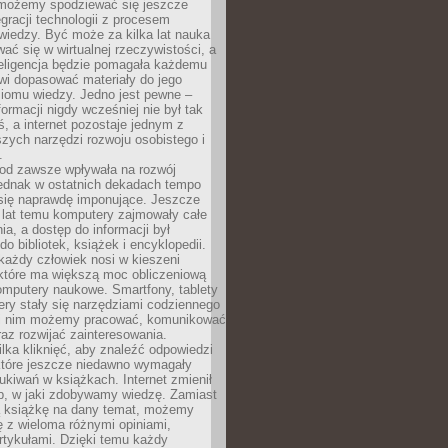
 możemy spodziewać się jeszcze
egracji technologii z procesem
wiedzy. Być może za kilka lat nauka
ać się w wirtualnej rzeczywistości, a
teligencja będzie pomagała każdemu
wi dopasować materiały do jego
ziomu wiedzy. Jedno jest pewne –
formacji nigdy wcześniej nie był tak
iś, a internet pozostaje jednym z
szych narzędzi rozwoju osobistego i
.
 od zawsze wpływała na rozwój
 jednak w ostatnich dekadach tempo
 się naprawdę imponujące. Jeszcze
t lat temu komputery zajmowały całe
a, a dostęp do informacji był
do bibliotek, książek i encyklopedii.
każdy człowiek nosi w kieszeni
 które ma większą moc obliczeniową
omputery naukowe. Smartfony, tablety
ry stały się narzędziami codziennego
ki nim możemy pracować, komunikować
raz rozwijać zainteresowania.
lka kliknięć, aby znaleźć odpowiedzi
 które jeszcze niedawno wymagały
ukiwań w książkach. Internet zmienił
b, w jaki zdobywamy wiedzę. Zamiast
ą książkę na dany temat, możemy
 z wieloma różnymi opiniami,
artykułami. Dzięki temu każdy