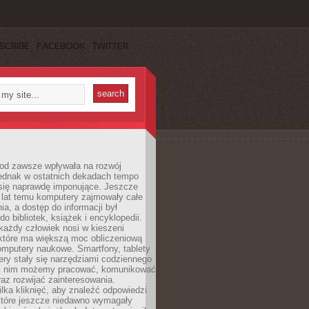
SCRIBE
FACEBOOK
TWITTER
 od zawsze wpływała na rozwój
 jednak w ostatnich dekadach tempo
 się naprawdę imponujące. Jeszcze
t lat temu komputery zajmowały całe
a, a dostęp do informacji był
do bibliotek, książek i encyklopedii.
każdy człowiek nosi w kieszeni
 które ma większą moc obliczeniową
omputery naukowe. Smartfony, tablety
ry stały się narzędziami codziennego
ki nim możemy pracować, komunikować
raz rozwijać zainteresowania.
lka kliknięć, aby znaleźć odpowiedzi
 które jeszcze niedawno wymagały