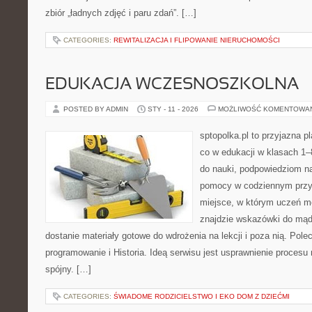
zbiór „ładnych zdjęć i paru zdań”. […]
CATEGORIES:
REWITALIZACJA I FLIPOWANIE NIERUCHOMOŚCI
EDUKACJA WCZESNOSZKOLNA
POSTED BY ADMIN
STY - 11 - 2026
MOŻLIWOŚĆ KOMENTOWA
sptopolka.pl to przyjazna 
co w edukacji w klasach 1
do nauki, podpowiedziom na
pomocy w codziennym przy
miejsce, w którym uczeń mo
znajdzie wskazówki do mąd
dostanie materiały gotowe do wdrożenia na lekcji i poza nią. Pol
programowanie i Historia. Ideą serwisu jest usprawnienie procesu n
spójny. […]
CATEGORIES:
ŚWIADOME RODZICIELSTWO I EKO DOM Z DZIEĆMI