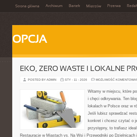
Archiwum
Bartek
Przerwa
Redak
Strona główna
Mistrzów
OPCJA
EKO, ZERO WASTE I LOKALNE P
POSTED BY ADMIN
STY - 11 - 2026
MOŻLIWOŚĆ KOMENTOWA
Witamy w miejscu, które po
i chęci odkrywania. Ten blo
lokalach w Polsce oraz w r
Jeśli lubisz sprawdzać rest
konkret i chcesz czytać o 
przystępny, to trafiasz idea
Restauracje w Miastach vs. Na Wsi i Przewodniki po Dzielnicach i 