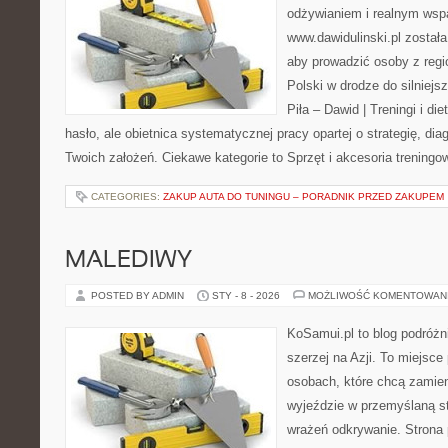
odżywianiem i realnym wspa
www.dawidulinski.pl została
aby prowadzić osoby z regio
Polski w drodze do silniejs
Piła – Dawid | Treningi i die
hasło, ale obietnica systematycznej pracy opartej o strategię, dia
Twoich założeń. Ciekawe kategorie to Sprzęt i akcesoria treningo
CATEGORIES:
ZAKUP AUTA DO TUNINGU – PORADNIK PRZED ZAKUPEM
MALEDIWY
POSTED BY ADMIN
STY - 8 - 2026
MOŻLIWOŚĆ KOMENTOWAN
KoSamui.pl to blog podróżni
szerzej na Azji. To miejsce
osobach, które chcą zamien
wyjeździe w przemyślaną st
wrażeń odkrywanie. Strona 