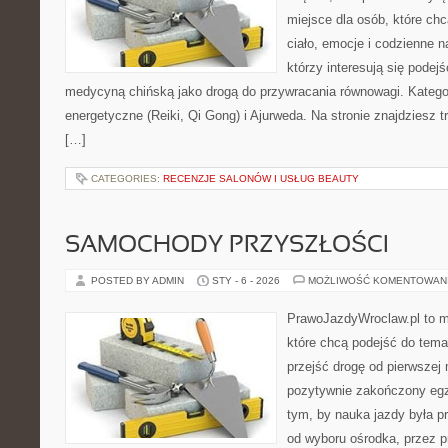
miejsce dla osób, które chc
ciało, emocje i codzienne n
którzy interesują się pode
medycyną chińską jako drogą do przywracania równowagi. Kategori
energetyczne (Reiki, Qi Gong) i Ajurweda. Na stronie znajdziesz tr
[…]
CATEGORIES:
RECENZJE SALONÓW I USŁUG BEAUTY
SAMOCHODY PRZYSZŁOŚCI
POSTED BY ADMIN
STY - 6 - 2026
MOŻLIWOŚĆ KOMENTOWAN
PrawoJazdyWroclaw.pl to m
które chcą podejść do tema
przejść drogę od pierwszej 
pozytywnie zakończony egz
tym, by nauka jazdy była p
od wyboru ośrodka, przez pr