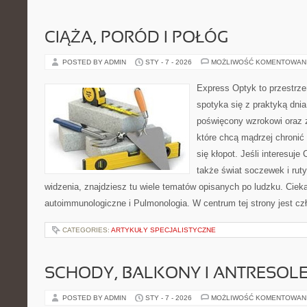
CIĄŻA, PORÓD I POŁÓG
POSTED BY ADMIN
STY - 7 - 2026
MOŻLIWOŚĆ KOMENTOWAN
Express Optyk to przestrze
spotyka się z praktyką dni
poświęcony wzrokowi oraz z
które chcą mądrzej chronić
się kłopot. Jeśli interesuje
także świat soczewek i rut
widzenia, znajdziesz tu wiele tematów opisanych po ludzku. Ciek
autoimmunologiczne i Pulmonologia. W centrum tej strony jest czł
CATEGORIES:
ARTYKUŁY SPECJALISTYCZNE
SCHODY, BALKONY I ANTRESOL
POSTED BY ADMIN
STY - 7 - 2026
MOŻLIWOŚĆ KOMENTOWAN