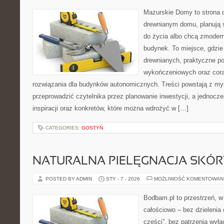
Mazurskie Domy to strona d
drewnianym domu, planują 
do życia albo chcą zmodern
budynek. To miejsce, gdzie 
drewnianych, praktyczne po
wykończeniowych oraz cora
rozwiązania dla budynków autonomicznych. Treści powstają z myś
przeprowadzić czytelnika przez planowanie inwestycji, a jednocz
inspiracji oraz konkretów, które można wdrożyć w […]
CATEGORIES:
GOSTYŃ
NATURALNA PIELĘGNACJA SKÓRY
POSTED BY ADMIN
STY - 7 - 2026
MOŻLIWOŚĆ KOMENTOWAN
Bodbam.pl to przestrzeń, w k
całościowo – bez dzielenia 
części”, bez patrzenia wyłą