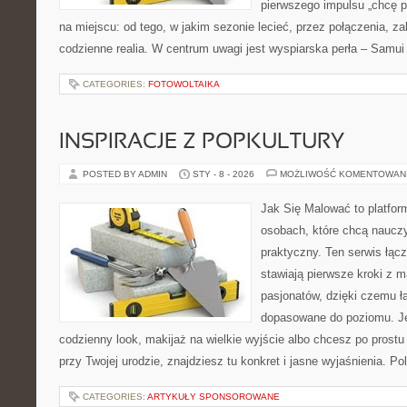
pierwszego impulsu „chcę p
na miejscu: od tego, w jakim sezonie lecieć, przez połączenia, za
codzienne realia. W centrum uwagi jest wyspiarska perła – Samui
CATEGORIES:
FOTOWOLTAIKA
INSPIRACJE Z POPKULTURY
POSTED BY ADMIN
STY - 8 - 2026
MOŻLIWOŚĆ KOMENTOWAN
Jak Się Malować to platfor
osobach, które chcą naucz
praktyczny. Ten serwis łącz
stawiają pierwsze kroki z m
pasjonatów, dzięki czemu ła
dopasowane do poziomu. Je
codzienny look, makijaż na wielkie wyjście albo chcesz po prostu 
przy Twojej urodzie, znajdziesz tu konkret i jasne wyjaśnienia. 
CATEGORIES:
ARTYKUŁY SPONSOROWANE