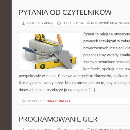
PYTANIA OD CZYTELNIKÓW
POSTED BY ADMIN
STY - 10 - 2026
MOŻLIWOŚĆ KOMENTOWA
Rymar to miejsce stworzone
pewnych rozwiązań w zakre
nowoczesnych instalacji dl
prezentujemy wkłady komi
szeroko rozumiane instalac
komforcie, spokoju oraz o
perspektywie wielu lat. Ciekawe kategorie to Narzędzia, aplikacje i
Klimatyzacja i wentylatory. Nasza strona jest po to, aby w jedny
doświadczenie i przełożyć je na czytelne […]
CATEGORIES:
INNA TEMATYKA
PROGRAMOWANIE GIER
POSTED BY ADMIN
STY - 10 - 2026
MOŻLIWOŚĆ KOMENTOWA