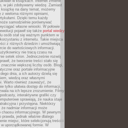
ukiwań w książkach. Internet zmienił
b, w jaki zdobywamy wiedzę. Zamiast
ą książkę na dany temat, możemy
 z wieloma różnymi opiniami,
artykułami. Dzięki temu każdy
może samodzielnie porównywać
 wyciągać własne wnioski. W połowie
rewolucji pojawił się także
portal wiedzy
elu osób stał się ważnym punktem w
orzystaniu z internetu. Takie miejsca
ści z różnych dziedzin i umożliwiają
rcie do wartościowych informacji.
użytkownicy nie tracą czasu na
ie setek stron. Jednocześnie rozwój
prawił, że tworzenie treści stało się
 znacznie większej liczby osób. Blogi,
tyczne oraz portale informacyjne
dego dnia, a ich autorzy dzielą się
iem, wiedzą oraz własnymi
i. Warto również zauważyć, że
ie tylko ułatwia dostęp do informacji,
zwala na ich lepsze zrozumienie. Filmy
podcasty, interaktywne grafiki czy
omputerowe sprawiają, że nauka staje
 atrakcyjna i przystępna. Niektórzy
, że nadmiar informacji może
o chaosu informacyjnego. W pewnym
to prawda, jednak właśnie dlatego
nie miejsc, które selekcjonują treści i
e w uporządkowanej formie. W