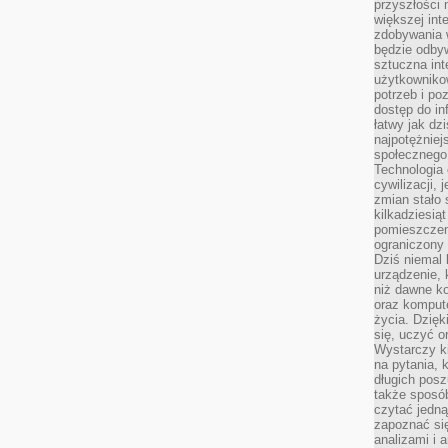
przyszłości
większej int
zdobywania 
będzie odbyw
sztuczna in
użytkowniko
potrzeb i po
dostęp do in
łatwy jak dz
najpotężniej
społecznego
Technologia
cywilizacji,
zmian stało
kilkadziesią
pomieszczeni
ograniczony 
Dziś niemal 
urządzenie,
niż dawne k
oraz kompute
życia. Dzię
się, uczyć o
Wystarczy ki
na pytania,
długich posz
także sposó
czytać jedn
zapoznać się
analizami i 