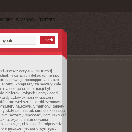
SCRIBE
FACEBOOK
TWITTER
 od zawsze wpływała na rozwój
 jednak w ostatnich dekadach tempo
 się naprawdę imponujące. Jeszcze
t lat temu komputery zajmowały całe
a, a dostęp do informacji był
do bibliotek, książek i encyklopedii.
każdy człowiek nosi w kieszeni
 które ma większą moc obliczeniową
omputery naukowe. Smartfony, tablety
ry stały się narzędziami codziennego
ki nim możemy pracować, komunikować
raz rozwijać zainteresowania.
lka kliknięć, aby znaleźć odpowiedzi
 które jeszcze niedawno wymagały