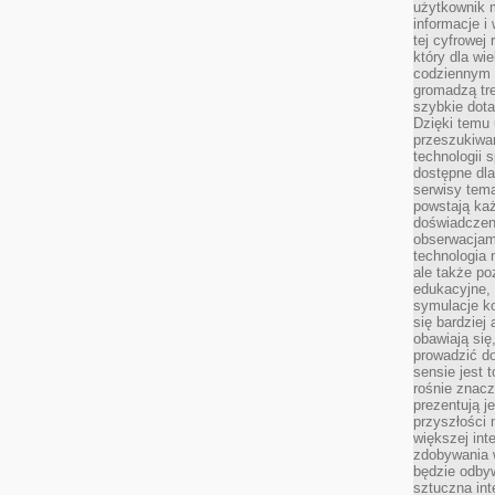
użytkownik 
informacje i
tej cyfrowej 
który dla wi
codziennym k
gromadzą tre
szybkie dota
Dzięki temu 
przeszukiwan
technologii s
dostępne dla
serwisy tema
powstają każ
doświadczen
obserwacjam
technologia n
ale także po
edukacyjne, 
symulacje k
się bardziej
obawiają się
prowadzić d
sensie jest 
rośnie znacze
prezentują j
przyszłości
większej int
zdobywania 
będzie odbyw
sztuczna in