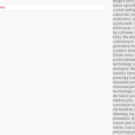
długich posz
także sposó
NGI
czytać jedn
zapoznać się
analizami i 
użytkownik 
informacje i
tej cyfrowej 
który dla wi
codziennym k
gromadzą tre
szybkie dota
Dzięki temu 
przeszukiwan
technologii s
dostępne dla
serwisy tema
powstają każ
doświadczen
obserwacjam
technologia n
ale także po
edukacyjne, 
symulacje k
się bardziej
obawiają się
prowadzić d
sensie jest 
rośnie znacze
prezentują j