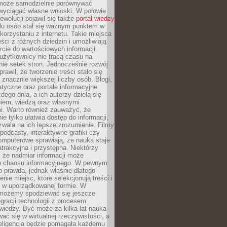
może samodzielnie porównywać
 wyciągać własne wnioski. W połowie
rewolucji pojawił się także
portal wiedzy
elu osób stał się ważnym punktem w
orzystaniu z internetu. Takie miejsca
ści z różnych dziedzin i umożliwiają
rcie do wartościowych informacji.
użytkownicy nie tracą czasu na
ie setek stron. Jednocześnie rozwój
prawił, że tworzenie treści stało się
 znacznie większej liczby osób. Blogi,
tyczne oraz portale informacyjne
dego dnia, a ich autorzy dzielą się
iem, wiedzą oraz własnymi
i. Warto również zauważyć, że
ie tylko ułatwia dostęp do informacji,
zwala na ich lepsze zrozumienie. Filmy
podcasty, interaktywne grafiki czy
omputerowe sprawiają, że nauka staje
 atrakcyjna i przystępna. Niektórzy
, że nadmiar informacji może
o chaosu informacyjnego. W pewnym
to prawda, jednak właśnie dlatego
nie miejsc, które selekcjonują treści i
e w uporządkowanej formie. W
 możemy spodziewać się jeszcze
egracji technologii z procesem
wiedzy. Być może za kilka lat nauka
ać się w wirtualnej rzeczywistości, a
teligencja będzie pomagała każdemu