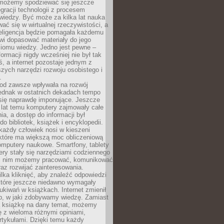
 możemy spodziewać się jeszcze
egracji technologii z procesem
wiedzy. Być może za kilka lat nauka
ać się w wirtualnej rzeczywistości, a
teligencja będzie pomagała każdemu
wi dopasować materiały do jego
ziomu wiedzy. Jedno jest pewne –
formacji nigdy wcześniej nie był tak
iś, a internet pozostaje jednym z
szych narzędzi rozwoju osobistego i
.
 od zawsze wpływała na rozwój
 jednak w ostatnich dekadach tempo
 się naprawdę imponujące. Jeszcze
t lat temu komputery zajmowały całe
a, a dostęp do informacji był
do bibliotek, książek i encyklopedii.
każdy człowiek nosi w kieszeni
 które ma większą moc obliczeniową
omputery naukowe. Smartfony, tablety
ry stały się narzędziami codziennego
ki nim możemy pracować, komunikować
raz rozwijać zainteresowania.
lka kliknięć, aby znaleźć odpowiedzi
 które jeszcze niedawno wymagały
ukiwań w książkach. Internet zmienił
b, w jaki zdobywamy wiedzę. Zamiast
ą książkę na dany temat, możemy
 z wieloma różnymi opiniami,
artykułami. Dzięki temu każdy