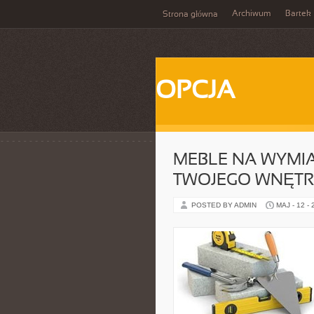
Archiwum
Bartek
Strona główna
OPCJA
MEBLE NA WYMIA
TWOJEGO WNĘT
POSTED BY ADMIN
MAJ - 12 -