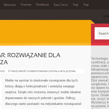
Przerwa
Redakcja
Tagi
Tagi
Mistrzów
Spis Treści
SUB
R: ROZWIĄZANIE DLA
Technologia
RZA
cywilizacji,
zmian stało
kilkadziesią
MEBLE
 2025
MOŻLIWOŚĆ KOMENTOWANIA
ZOSTAŁA WYŁĄCZONA
pomieszczeni
NA
WYMIAR:
ograniczony 
ROZWIĄZANIE
Meble na wymiar to doskonałe rozwiązanie dla tych,
Dziś niemal 
DLA
urządzenie,
TWOJEGO
którzy dbają o funkcjonalność i estetykę swojego
WNĘTRZA
niż dawne k
oraz kompute
wnętrza. Dzięki nim możemy stworzyć meble idealnie
życia. Dzię
dopasowane do naszych potrzeb i gustów. Odkryj,
się, uczyć o
Wystarczy ki
dlaczego warto postawić na indywidualne rozwiązania!
na pytania,