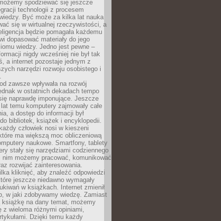
 możemy spodziewać się jeszcze
egracji technologii z procesem
wiedzy. Być może za kilka lat nauka
ać się w wirtualnej rzeczywistości, a
teligencja będzie pomagała każdemu
wi dopasować materiały do jego
ziomu wiedzy. Jedno jest pewne –
formacji nigdy wcześniej nie był tak
iś, a internet pozostaje jednym z
szych narzędzi rozwoju osobistego i
.
 od zawsze wpływała na rozwój
 jednak w ostatnich dekadach tempo
 się naprawdę imponujące. Jeszcze
t lat temu komputery zajmowały całe
a, a dostęp do informacji był
do bibliotek, książek i encyklopedii.
każdy człowiek nosi w kieszeni
 które ma większą moc obliczeniową
omputery naukowe. Smartfony, tablety
ry stały się narzędziami codziennego
ki nim możemy pracować, komunikować
raz rozwijać zainteresowania.
lka kliknięć, aby znaleźć odpowiedzi
 które jeszcze niedawno wymagały
ukiwań w książkach. Internet zmienił
b, w jaki zdobywamy wiedzę. Zamiast
ą książkę na dany temat, możemy
 z wieloma różnymi opiniami,
artykułami. Dzięki temu każdy