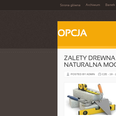
Archiwum
Bartek
Strona główna
OPCJA
ZALETY DREWNA
NATURALNA MO
POSTED BY ADMIN
CZE - 19 -