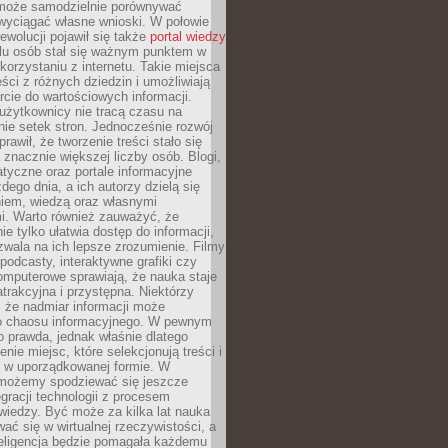
może samodzielnie porównywać
 wyciągać własne wnioski. W połowie
rewolucji pojawił się także
portal wiedzy
elu osób stał się ważnym punktem w
orzystaniu z internetu. Takie miejsca
ści z różnych dziedzin i umożliwiają
rcie do wartościowych informacji.
użytkownicy nie tracą czasu na
ie setek stron. Jednocześnie rozwój
prawił, że tworzenie treści stało się
 znacznie większej liczby osób. Blogi,
tyczne oraz portale informacyjne
dego dnia, a ich autorzy dzielą się
iem, wiedzą oraz własnymi
i. Warto również zauważyć, że
ie tylko ułatwia dostęp do informacji,
zwala na ich lepsze zrozumienie. Filmy
podcasty, interaktywne grafiki czy
omputerowe sprawiają, że nauka staje
 atrakcyjna i przystępna. Niektórzy
, że nadmiar informacji może
o chaosu informacyjnego. W pewnym
to prawda, jednak właśnie dlatego
nie miejsc, które selekcjonują treści i
e w uporządkowanej formie. W
 możemy spodziewać się jeszcze
egracji technologii z procesem
wiedzy. Być może za kilka lat nauka
ać się w wirtualnej rzeczywistości, a
teligencja będzie pomagała każdemu