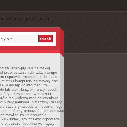
SCRIBE
FACEBOOK
TWITTER
 od zawsze wpływała na rozwój
 jednak w ostatnich dekadach tempo
 się naprawdę imponujące. Jeszcze
t lat temu komputery zajmowały całe
a, a dostęp do informacji był
do bibliotek, książek i encyklopedii.
każdy człowiek nosi w kieszeni
 które ma większą moc obliczeniową
omputery naukowe. Smartfony, tablety
ry stały się narzędziami codziennego
ki nim możemy pracować, komunikować
raz rozwijać zainteresowania.
lka kliknięć, aby znaleźć odpowiedzi
 które jeszcze niedawno wymagały