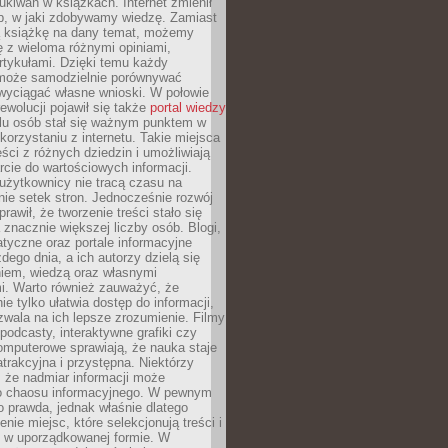
ukiwań w książkach. Internet zmienił
b, w jaki zdobywamy wiedzę. Zamiast
ą książkę na dany temat, możemy
 z wieloma różnymi opiniami,
artykułami. Dzięki temu każdy
może samodzielnie porównywać
 wyciągać własne wnioski. W połowie
rewolucji pojawił się także
portal wiedzy
elu osób stał się ważnym punktem w
orzystaniu z internetu. Takie miejsca
ści z różnych dziedzin i umożliwiają
rcie do wartościowych informacji.
użytkownicy nie tracą czasu na
ie setek stron. Jednocześnie rozwój
prawił, że tworzenie treści stało się
 znacznie większej liczby osób. Blogi,
tyczne oraz portale informacyjne
dego dnia, a ich autorzy dzielą się
iem, wiedzą oraz własnymi
i. Warto również zauważyć, że
ie tylko ułatwia dostęp do informacji,
zwala na ich lepsze zrozumienie. Filmy
podcasty, interaktywne grafiki czy
omputerowe sprawiają, że nauka staje
 atrakcyjna i przystępna. Niektórzy
, że nadmiar informacji może
o chaosu informacyjnego. W pewnym
to prawda, jednak właśnie dlatego
nie miejsc, które selekcjonują treści i
e w uporządkowanej formie. W