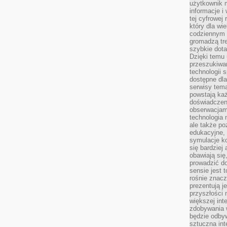
użytkownik 
informacje i
tej cyfrowej 
który dla wi
codziennym k
gromadzą tre
szybkie dota
Dzięki temu 
przeszukiwan
technologii s
dostępne dla
serwisy tema
powstają każ
doświadczen
obserwacjam
technologia n
ale także po
edukacyjne, 
symulacje k
się bardziej
obawiają się
prowadzić d
sensie jest 
rośnie znacze
prezentują j
przyszłości
większej int
zdobywania 
będzie odbyw
sztuczna in