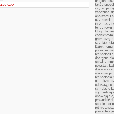
długich posz
także sposó
OLOGICZNA
czytać jedn
zapoznać się
analizami i 
użytkownik 
informacje i
tej cyfrowej 
który dla wi
codziennym k
gromadzą tre
szybkie dota
Dzięki temu 
przeszukiwan
technologii s
dostępne dla
serwisy tema
powstają każ
doświadczen
obserwacjam
technologia n
ale także po
edukacyjne, 
symulacje k
się bardziej
obawiają się
prowadzić d
sensie jest 
rośnie znacze
prezentują j