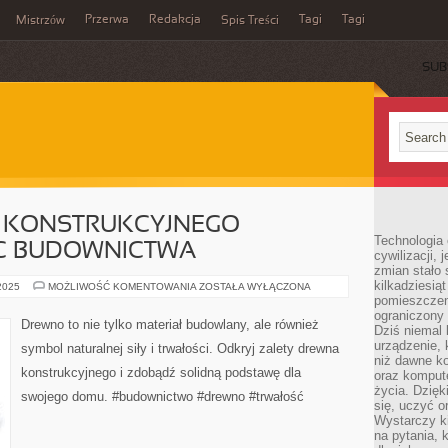
Przerwa
Redakcja
Tagi
Tagi
Mistrzów
Spis Treści
SUB
 KONSTRUKCYJNEGO –
Technologia
C BUDOWNICTWA
cywilizacji,
zmian stało
kilkadziesią
ZALETY
 2025
MOŻLIWOŚĆ KOMENTOWANIA
ZOSTAŁA WYŁĄCZONA
DREWNA
pomieszczeni
KONSTRUKCYJNEGO
ograniczony 
–
Drewno to nie tylko materiał budowlany, ale również
Dziś niemal 
NATURALNA
MOC
urządzenie,
symbol naturalnej siły i trwałości. Odkryj zalety drewna
BUDOWNICTWA
niż dawne k
konstrukcyjnego i zdobądź solidną podstawę dla
oraz kompute
życia. Dzię
swojego domu. #budownictwo #drewno #trwałość
się, uczyć o
Wystarczy ki
na pytania,