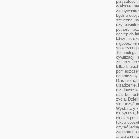
przyszłości
większej int
zdobywania 
będzie odbyw
sztuczna in
użytkowniko
potrzeb i po
dostęp do in
łatwy jak dz
najpotężniej
społecznego
Technologia
cywilizacji,
zmian stało
kilkadziesią
pomieszczeni
ograniczony 
Dziś niemal 
urządzenie,
niż dawne k
oraz kompute
życia. Dzię
się, uczyć o
Wystarczy ki
na pytania,
długich posz
także sposó
czytać jedn
zapoznać się
analizami i 