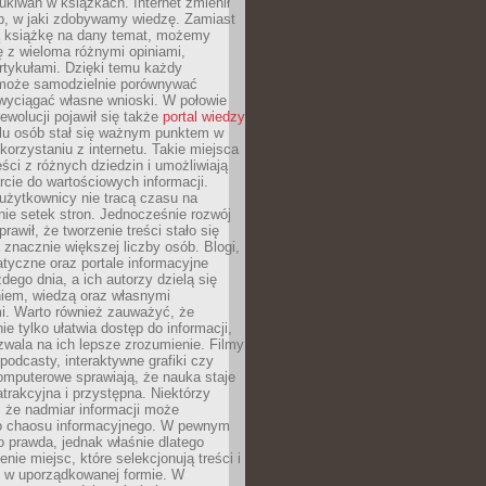
ukiwań w książkach. Internet zmienił
b, w jaki zdobywamy wiedzę. Zamiast
ą książkę na dany temat, możemy
 z wieloma różnymi opiniami,
artykułami. Dzięki temu każdy
może samodzielnie porównywać
 wyciągać własne wnioski. W połowie
rewolucji pojawił się także
portal wiedzy
elu osób stał się ważnym punktem w
orzystaniu z internetu. Takie miejsca
ści z różnych dziedzin i umożliwiają
rcie do wartościowych informacji.
użytkownicy nie tracą czasu na
ie setek stron. Jednocześnie rozwój
prawił, że tworzenie treści stało się
 znacznie większej liczby osób. Blogi,
tyczne oraz portale informacyjne
dego dnia, a ich autorzy dzielą się
iem, wiedzą oraz własnymi
i. Warto również zauważyć, że
ie tylko ułatwia dostęp do informacji,
zwala na ich lepsze zrozumienie. Filmy
podcasty, interaktywne grafiki czy
omputerowe sprawiają, że nauka staje
 atrakcyjna i przystępna. Niektórzy
, że nadmiar informacji może
o chaosu informacyjnego. W pewnym
to prawda, jednak właśnie dlatego
nie miejsc, które selekcjonują treści i
e w uporządkowanej formie. W