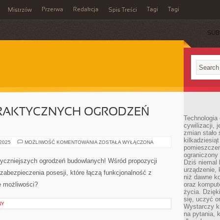
Przerwa
Redakcja
Tagi
Tagi
Mistrzów
Spis Treści
SUB
 PRAKTYCZNYCH OGRODZEŃ
Technologia
cywilizacji,
zmian stało
kilkadziesią
7
 2025
MOŻLIWOŚĆ KOMENTOWANIA
ZOSTAŁA WYŁĄCZONA
pomieszczeni
NAJBARDZIEJ
PRAKTYCZNYCH
ograniczony 
OGRODZEŃ
tyczniejszych ogrodzeń budowlanych! Wśród propozycji
Dziś niemal 
BUDOWLANYCH
urządzenie,
 zabezpieczenia posesji, które łączą funkcjonalność z
niż dawne k
e możliwości?
oraz kompute
życia. Dzię
się, uczyć o
NY
Wystarczy ki
na pytania,