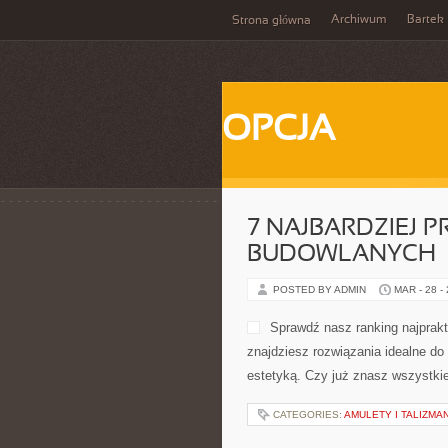
Archiwum
Bartek
Strona główna
OPCJA
7 NAJBARDZIEJ
BUDOWLANYCH
POSTED BY ADMIN
MAR - 28 -
Sprawdź nasz ranking najprak
znajdziesz rozwiązania idealne do
estetyką. Czy już znasz wszystki
CATEGORIES:
AMULETY I TALIZMA