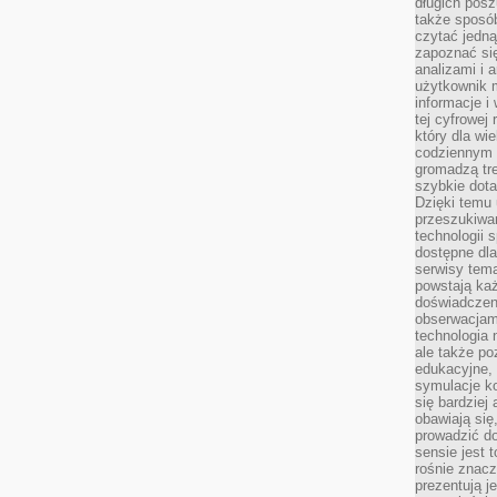
długich posz
także sposó
czytać jedn
zapoznać się
analizami i 
użytkownik 
informacje i
tej cyfrowej 
który dla wi
codziennym k
gromadzą tre
szybkie dota
Dzięki temu 
przeszukiwan
technologii s
dostępne dla
serwisy tema
powstają każ
doświadczen
obserwacjam
technologia n
ale także po
edukacyjne, 
symulacje k
się bardziej
obawiają się
prowadzić d
sensie jest 
rośnie znacze
prezentują j