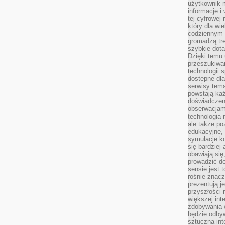
użytkownik 
informacje i
tej cyfrowej 
który dla wi
codziennym k
gromadzą tre
szybkie dota
Dzięki temu 
przeszukiwan
technologii s
dostępne dla
serwisy tema
powstają każ
doświadczen
obserwacjam
technologia n
ale także po
edukacyjne, 
symulacje k
się bardziej
obawiają się
prowadzić d
sensie jest 
rośnie znacze
prezentują j
przyszłości
większej int
zdobywania 
będzie odbyw
sztuczna in