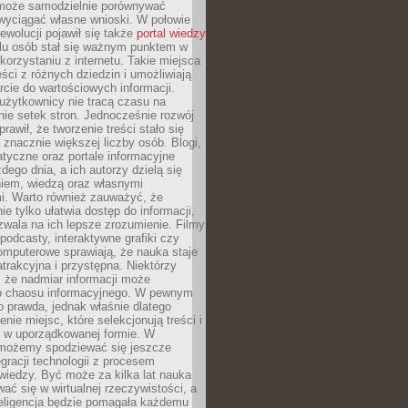
może samodzielnie porównywać
 wyciągać własne wnioski. W połowie
rewolucji pojawił się także
portal wiedzy
elu osób stał się ważnym punktem w
orzystaniu z internetu. Takie miejsca
ści z różnych dziedzin i umożliwiają
rcie do wartościowych informacji.
użytkownicy nie tracą czasu na
ie setek stron. Jednocześnie rozwój
prawił, że tworzenie treści stało się
 znacznie większej liczby osób. Blogi,
tyczne oraz portale informacyjne
dego dnia, a ich autorzy dzielą się
iem, wiedzą oraz własnymi
i. Warto również zauważyć, że
ie tylko ułatwia dostęp do informacji,
zwala na ich lepsze zrozumienie. Filmy
podcasty, interaktywne grafiki czy
omputerowe sprawiają, że nauka staje
 atrakcyjna i przystępna. Niektórzy
, że nadmiar informacji może
o chaosu informacyjnego. W pewnym
to prawda, jednak właśnie dlatego
nie miejsc, które selekcjonują treści i
e w uporządkowanej formie. W
 możemy spodziewać się jeszcze
egracji technologii z procesem
wiedzy. Być może za kilka lat nauka
ać się w wirtualnej rzeczywistości, a
teligencja będzie pomagała każdemu