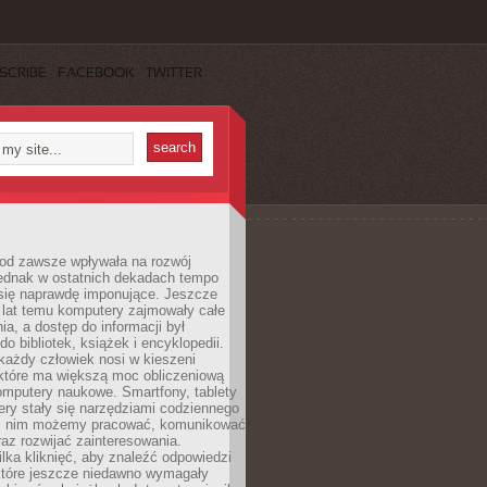
SCRIBE
FACEBOOK
TWITTER
 od zawsze wpływała na rozwój
 jednak w ostatnich dekadach tempo
 się naprawdę imponujące. Jeszcze
t lat temu komputery zajmowały całe
a, a dostęp do informacji był
do bibliotek, książek i encyklopedii.
każdy człowiek nosi w kieszeni
 które ma większą moc obliczeniową
omputery naukowe. Smartfony, tablety
ry stały się narzędziami codziennego
ki nim możemy pracować, komunikować
raz rozwijać zainteresowania.
lka kliknięć, aby znaleźć odpowiedzi
 które jeszcze niedawno wymagały