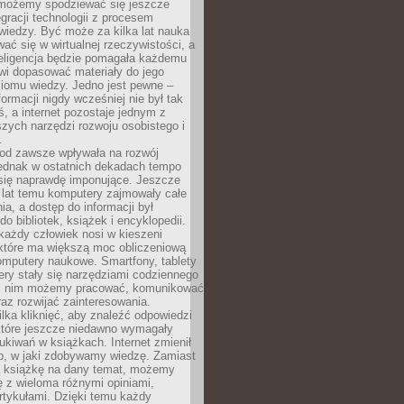
 możemy spodziewać się jeszcze
egracji technologii z procesem
wiedzy. Być może za kilka lat nauka
ać się w wirtualnej rzeczywistości, a
teligencja będzie pomagała każdemu
wi dopasować materiały do jego
ziomu wiedzy. Jedno jest pewne –
formacji nigdy wcześniej nie był tak
iś, a internet pozostaje jednym z
szych narzędzi rozwoju osobistego i
.
 od zawsze wpływała na rozwój
 jednak w ostatnich dekadach tempo
 się naprawdę imponujące. Jeszcze
t lat temu komputery zajmowały całe
a, a dostęp do informacji był
do bibliotek, książek i encyklopedii.
każdy człowiek nosi w kieszeni
 które ma większą moc obliczeniową
omputery naukowe. Smartfony, tablety
ry stały się narzędziami codziennego
ki nim możemy pracować, komunikować
raz rozwijać zainteresowania.
lka kliknięć, aby znaleźć odpowiedzi
 które jeszcze niedawno wymagały
ukiwań w książkach. Internet zmienił
b, w jaki zdobywamy wiedzę. Zamiast
ą książkę na dany temat, możemy
 z wieloma różnymi opiniami,
artykułami. Dzięki temu każdy