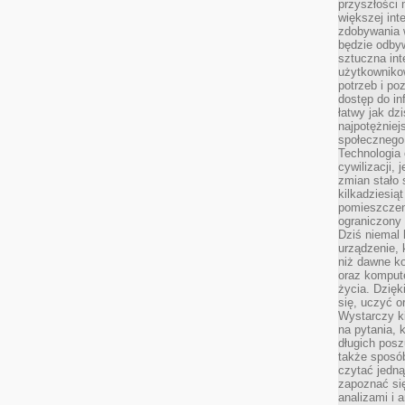
przyszłości
większej int
zdobywania 
będzie odbyw
sztuczna in
użytkowniko
potrzeb i po
dostęp do in
łatwy jak dz
najpotężniej
społecznego
Technologia
cywilizacji,
zmian stało
kilkadziesią
pomieszczeni
ograniczony 
Dziś niemal 
urządzenie,
niż dawne k
oraz kompute
życia. Dzię
się, uczyć o
Wystarczy ki
na pytania,
długich posz
także sposó
czytać jedn
zapoznać się
analizami i 