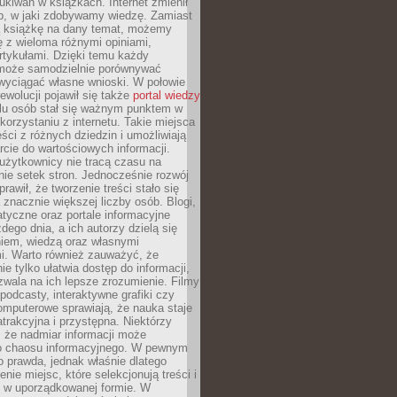
ukiwań w książkach. Internet zmienił
b, w jaki zdobywamy wiedzę. Zamiast
ą książkę na dany temat, możemy
 z wieloma różnymi opiniami,
artykułami. Dzięki temu każdy
może samodzielnie porównywać
 wyciągać własne wnioski. W połowie
rewolucji pojawił się także
portal wiedzy
elu osób stał się ważnym punktem w
orzystaniu z internetu. Takie miejsca
ści z różnych dziedzin i umożliwiają
rcie do wartościowych informacji.
użytkownicy nie tracą czasu na
ie setek stron. Jednocześnie rozwój
prawił, że tworzenie treści stało się
 znacznie większej liczby osób. Blogi,
tyczne oraz portale informacyjne
dego dnia, a ich autorzy dzielą się
iem, wiedzą oraz własnymi
i. Warto również zauważyć, że
ie tylko ułatwia dostęp do informacji,
zwala na ich lepsze zrozumienie. Filmy
podcasty, interaktywne grafiki czy
omputerowe sprawiają, że nauka staje
 atrakcyjna i przystępna. Niektórzy
, że nadmiar informacji może
o chaosu informacyjnego. W pewnym
to prawda, jednak właśnie dlatego
nie miejsc, które selekcjonują treści i
e w uporządkowanej formie. W