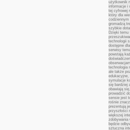
użytkownik 
informacje i
tej cyfrowej 
który dla wi
codziennym k
gromadzą tre
szybkie dota
Dzięki temu 
przeszukiwan
technologii s
dostępne dla
serwisy tema
powstają każ
doświadczen
obserwacjam
technologia n
ale także po
edukacyjne, 
symulacje k
się bardziej
obawiają się
prowadzić d
sensie jest 
rośnie znacze
prezentują j
przyszłości
większej int
zdobywania 
będzie odbyw
sztuczna in