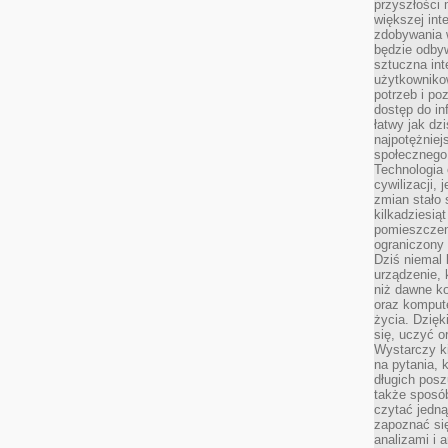
przyszłości
większej int
zdobywania 
będzie odbyw
sztuczna in
użytkowniko
potrzeb i po
dostęp do in
łatwy jak dz
najpotężniej
społecznego
Technologia
cywilizacji,
zmian stało
kilkadziesią
pomieszczeni
ograniczony 
Dziś niemal 
urządzenie,
niż dawne k
oraz kompute
życia. Dzię
się, uczyć o
Wystarczy ki
na pytania,
długich posz
także sposó
czytać jedn
zapoznać się
analizami i 