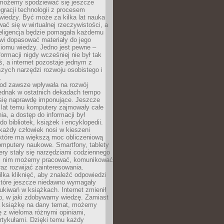
 możemy spodziewać się jeszcze
egracji technologii z procesem
wiedzy. Być może za kilka lat nauka
ać się w wirtualnej rzeczywistości, a
teligencja będzie pomagała każdemu
wi dopasować materiały do jego
ziomu wiedzy. Jedno jest pewne –
formacji nigdy wcześniej nie był tak
iś, a internet pozostaje jednym z
szych narzędzi rozwoju osobistego i
.
 od zawsze wpływała na rozwój
 jednak w ostatnich dekadach tempo
 się naprawdę imponujące. Jeszcze
t lat temu komputery zajmowały całe
a, a dostęp do informacji był
do bibliotek, książek i encyklopedii.
każdy człowiek nosi w kieszeni
 które ma większą moc obliczeniową
omputery naukowe. Smartfony, tablety
ry stały się narzędziami codziennego
ki nim możemy pracować, komunikować
raz rozwijać zainteresowania.
lka kliknięć, aby znaleźć odpowiedzi
 które jeszcze niedawno wymagały
ukiwań w książkach. Internet zmienił
b, w jaki zdobywamy wiedzę. Zamiast
ą książkę na dany temat, możemy
 z wieloma różnymi opiniami,
artykułami. Dzięki temu każdy