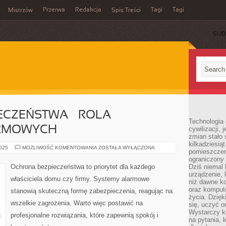
Przerwa
Redakcja
Tagi
Tagi
Mistrzów
Spis Treści
SUB
ECZEŃSTWA – ROLA
Technologia
RMOWYCH
cywilizacji,
zmian stało
kilkadziesią
OCHRONA
2025
MOŻLIWOŚĆ KOMENTOWANIA
ZOSTAŁA WYŁĄCZONA
pomieszczeni
BEZPIECZEŃSTWA
–
ograniczony 
ROLA
Ochrona bezpieczeństwa to priorytet dla każdego
Dziś niemal 
SYSTEMÓW
urządzenie,
ALARMOWYCH
właściciela domu czy firmy. Systemy alarmowe
niż dawne k
oraz kompute
stanowią skuteczną formę zabezpieczenia, reagując na
życia. Dzię
wszelkie zagrożenia. Warto więc postawić na
się, uczyć o
Wystarczy ki
profesjonalne rozwiązania, które zapewnią spokój i
na pytania,