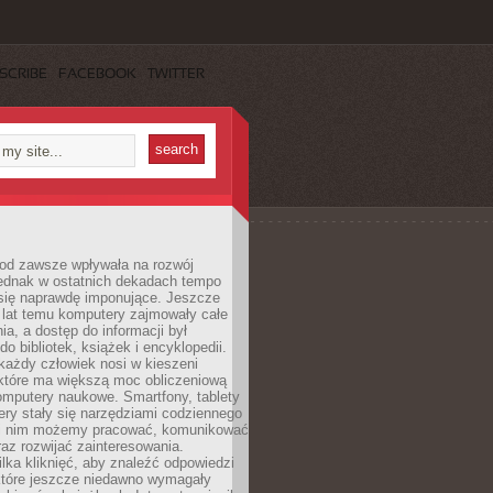
SCRIBE
FACEBOOK
TWITTER
 od zawsze wpływała na rozwój
 jednak w ostatnich dekadach tempo
 się naprawdę imponujące. Jeszcze
t lat temu komputery zajmowały całe
a, a dostęp do informacji był
do bibliotek, książek i encyklopedii.
każdy człowiek nosi w kieszeni
 które ma większą moc obliczeniową
omputery naukowe. Smartfony, tablety
ry stały się narzędziami codziennego
ki nim możemy pracować, komunikować
raz rozwijać zainteresowania.
lka kliknięć, aby znaleźć odpowiedzi
 które jeszcze niedawno wymagały