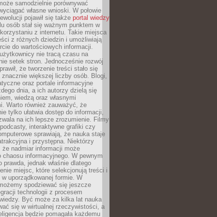
może samodzielnie porównywać
 wyciągać własne wnioski. W połowie
rewolucji pojawił się także
portal wiedzy
elu osób stał się ważnym punktem w
orzystaniu z internetu. Takie miejsca
ści z różnych dziedzin i umożliwiają
rcie do wartościowych informacji.
użytkownicy nie tracą czasu na
ie setek stron. Jednocześnie rozwój
prawił, że tworzenie treści stało się
 znacznie większej liczby osób. Blogi,
tyczne oraz portale informacyjne
dego dnia, a ich autorzy dzielą się
iem, wiedzą oraz własnymi
i. Warto również zauważyć, że
ie tylko ułatwia dostęp do informacji,
zwala na ich lepsze zrozumienie. Filmy
podcasty, interaktywne grafiki czy
omputerowe sprawiają, że nauka staje
 atrakcyjna i przystępna. Niektórzy
, że nadmiar informacji może
o chaosu informacyjnego. W pewnym
to prawda, jednak właśnie dlatego
nie miejsc, które selekcjonują treści i
e w uporządkowanej formie. W
 możemy spodziewać się jeszcze
egracji technologii z procesem
wiedzy. Być może za kilka lat nauka
ać się w wirtualnej rzeczywistości, a
teligencja będzie pomagała każdemu