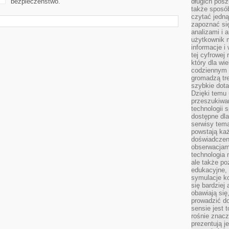
bezpieczeństwo.
długich posz
także sposó
czytać jedn
zapoznać się
analizami i 
użytkownik 
informacje i
tej cyfrowej 
który dla wi
codziennym k
gromadzą tre
szybkie dota
Dzięki temu 
przeszukiwan
technologii s
dostępne dla
serwisy tema
powstają każ
doświadczen
obserwacjam
technologia n
ale także po
edukacyjne, 
symulacje k
się bardziej
obawiają się
prowadzić d
sensie jest 
rośnie znacze
prezentują j