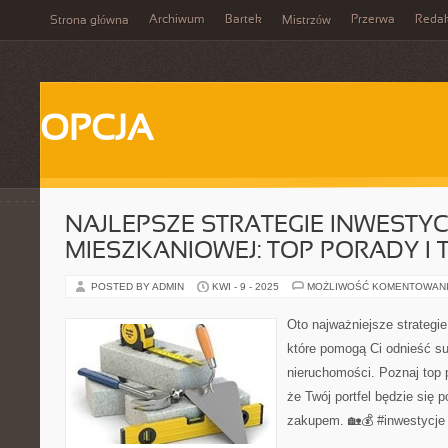
Archiwum
Bartek
Przerwa
Redak
Strona główna
Mistrzów
OPCJA
NAJLEPSZE STRATEGIE INWESTYC
MIESZKANIOWEJ: TOP PORADY I T
POSTED BY ADMIN
KWI - 9 - 2025
MOŻLIWOŚĆ KOMENTOWAN
Oto najważniejsze strategie
które pomogą Ci odnieść s
nieruchomości. Poznaj top po
że Twój portfel będzie się
zakupem. 🏡💰 #inwestycje