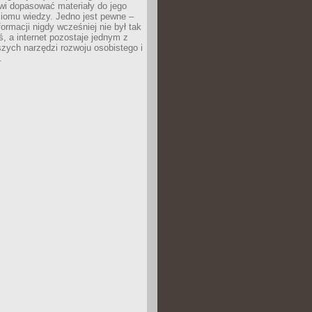
wi dopasować materiały do jego
ziomu wiedzy. Jedno jest pewne –
formacji nigdy wcześniej nie był tak
iś, a internet pozostaje jednym z
szych narzędzi rozwoju osobistego i
.