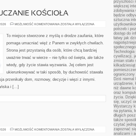
przyszłości
większej int
zdobywania 
UCZANIE KOŚCIOŁA
będzie odbyw
sztuczna in
użytkowniko
KATECHEZA
 2026
MOŻLIWOŚĆ KOMENTOWANIA
ZOSTAŁA WYŁĄCZONA
I
potrzeb i po
NAUCZANIE
dostęp do in
KOŚCIOŁA
To miejsce stworzone z myślą o drodze zaufania, które
łatwy jak dz
najpotężniej
pomaga umacniać więź z Panem w zwykłych chwilach.
społecznego
Strona jest przystanią dla osób, które chcą bardziej
Technologia
cywilizacji,
uważnie trwać w wierze – nie tylko od święta, ale także
zmian stało
wtedy, gdy życie stawia wyzwania. Jej celem jest
kilkadziesią
pomieszczeni
ukierunkowywać w taki sposób, by duchowość stawała
ograniczony 
Dziś niemal 
ksja przenikały dom, rozmowy, decyzje i więzi z innymi.
urządzenie,
ańska i […]
niż dawne k
oraz kompute
życia. Dzię
się, uczyć o
Wystarczy ki
na pytania,
długich posz
także sposó
czytać jedn
zapoznać się
SZKOŁA
 2026
MOŻLIWOŚĆ KOMENTOWANIA
ZOSTAŁA WYŁĄCZONA
I
analizami i 
NAUKA