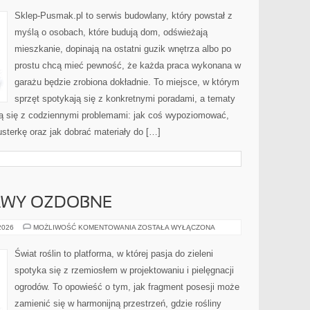
Sklep-Pusmak.pl to serwis budowlany, który powstał z
myślą o osobach, które budują dom, odświeżają
mieszkanie, dopinają na ostatni guzik wnętrza albo po
prostu chcą mieć pewność, że każda praca wykonana w
garażu będzie zrobiona dokładnie. To miejsce, w którym
sprzęt spotykają się z konkretnymi poradami, a tematy
ą się z codziennymi problemami: jak coś wypoziomować,
usterkę oraz jak dobrać materiały do […]
RAWY OZDOBNE
TRAWNIKI
 2026
MOŻLIWOŚĆ KOMENTOWANIA
ZOSTAŁA WYŁĄCZONA
I
MURAWY
OZDOBNE
Świat roślin to platforma, w której pasja do zieleni
spotyka się z rzemiosłem w projektowaniu i pielęgnacji
ogrodów. To opowieść o tym, jak fragment posesji może
zamienić się w harmonijną przestrzeń, gdzie rośliny