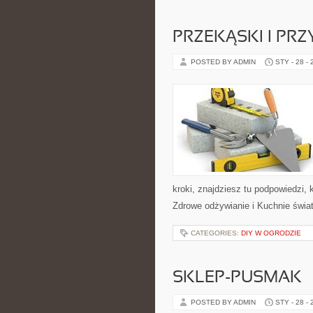
PRZEKĄSKI I PR
POSTED BY ADMIN
STY - 28 -
kroki, znajdziesz tu podpowiedzi,
Zdrowe odżywianie i Kuchnie świa
CATEGORIES:
DIY W OGRODZIE
SKLEP-PUSMAK
POSTED BY ADMIN
STY - 28 -