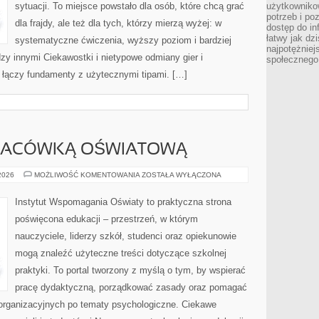
sytuacji. To miejsce powstało dla osób, które chcą grać
użytkowniko
potrzeb i po
dla frajdy, ale też dla tych, którzy mierzą wyżej: w
dostęp do in
łatwy jak dz
systematyczne ćwiczenia, wyższy poziom i bardziej
najpotężniej
y innymi Ciekawostki i nietypowe odmiany gier i
społecznego
a łączy fundamenty z użytecznymi tipami. […]
PLACÓWKĄ OŚWIATOWĄ
ZARZĄDZANIE
 2026
MOŻLIWOŚĆ KOMENTOWANIA
ZOSTAŁA WYŁĄCZONA
PLACÓWKĄ
OŚWIATOWĄ
Instytut Wspomagania Oświaty to praktyczna strona
poświęcona edukacji – przestrzeń, w którym
nauczyciele, liderzy szkół, studenci oraz opiekunowie
mogą znaleźć użyteczne treści dotyczące szkolnej
praktyki. To portal tworzony z myślą o tym, by wspierać
pracę dydaktyczną, porządkować zasady oraz pomagać
organizacyjnych po tematy psychologiczne. Ciekawe