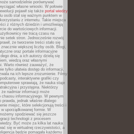
może samodzielnie porównywać
 wyciągać własne wnioski. W połowie
rewolucji pojawił się także
portal wiedzy
elu osób stał się ważnym punktem w
orzystaniu z internetu. Takie miejsca
ści z różnych dziedzin i umożliwiają
rcie do wartościowych informacji.
użytkownicy nie tracą czasu na
ie setek stron. Jednocześnie rozwój
prawił, że tworzenie treści stało się
 znacznie większej liczby osób. Blogi,
tyczne oraz portale informacyjne
dego dnia, a ich autorzy dzielą się
iem, wiedzą oraz własnymi
i. Warto również zauważyć, że
ie tylko ułatwia dostęp do informacji,
zwala na ich lepsze zrozumienie. Filmy
podcasty, interaktywne grafiki czy
omputerowe sprawiają, że nauka staje
 atrakcyjna i przystępna. Niektórzy
, że nadmiar informacji może
o chaosu informacyjnego. W pewnym
to prawda, jednak właśnie dlatego
nie miejsc, które selekcjonują treści i
e w uporządkowanej formie. W
 możemy spodziewać się jeszcze
egracji technologii z procesem
wiedzy. Być może za kilka lat nauka
ać się w wirtualnej rzeczywistości, a
teligencja będzie pomagała każdemu