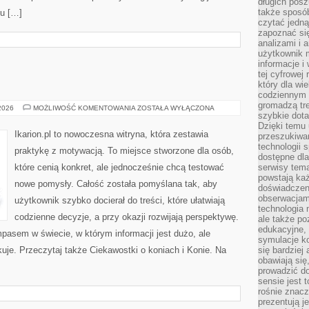
długich posz
także sposó
gu […]
czytać jedn
zapoznać się
analizami i 
użytkownik 
informacje i
tej cyfrowej 
który dla wi
codziennym k
gromadzą tre
HIPOTERAPIA
 2026
MOŻLIWOŚĆ KOMENTOWANIA
ZOSTAŁA WYŁĄCZONA
szybkie dota
Dzięki temu 
Ikarion.pl to nowoczesna witryna, która zestawia
przeszukiwan
technologii s
praktykę z motywacją. To miejsce stworzone dla osób,
dostępne dla
które cenią konkret, ale jednocześnie chcą testować
serwisy tema
powstają każ
nowe pomysły. Całość została pomyślana tak, aby
doświadczen
obserwacjam
użytkownik szybko docierał do treści, które ułatwiają
technologia n
codzienne decyzje, a przy okazji rozwijają perspektywę.
ale także po
edukacyjne, 
mpasem w świecie, w którym informacji jest dużo, ale
symulacje k
je. Przeczytaj także Ciekawostki o koniach i Konie. Na
się bardziej
obawiają się
prowadzić d
sensie jest 
rośnie znacze
prezentują j