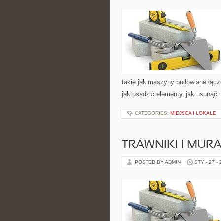
takie jak maszyny budowlane łącz
jak osadzić elementy, jak usunąć 
CATEGORIES:
MIEJSCA I LOKALE
TRAWNIKI I MU
POSTED BY ADMIN
STY - 27 -