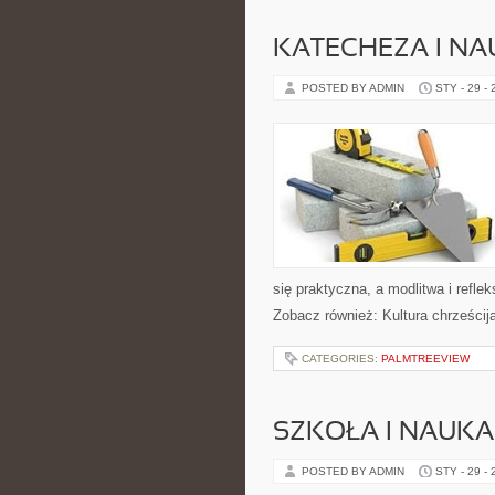
KATECHEZA I NA
POSTED BY ADMIN
STY - 29 -
się praktyczna, a modlitwa i refle
Zobacz również: Kultura chrześcij
CATEGORIES:
PALMTREEVIEW
SZKOŁA I NAUKA
POSTED BY ADMIN
STY - 29 -