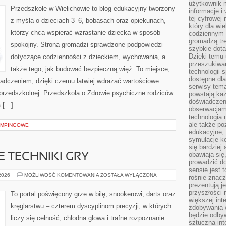
użytkownik 
Przedszkole w Wielichowie to blog edukacyjny tworzony
informacje i
tej cyfrowej 
z myślą o dzieciach 3–6, bobasach oraz opiekunach,
który dla wi
którzy chcą wspierać wzrastanie dziecka w sposób
codziennym k
gromadzą tre
spokojny. Strona gromadzi sprawdzone podpowiedzi
szybkie dota
Dzięki temu 
dotyczące codzienności z dzieckiem, wychowania, a
przeszukiwan
także tego, jak budować bezpieczną więź. To miejsce,
technologii s
dostępne dla
iadczeniem, dzięki czemu łatwiej wdrażać wartościowe
serwisy tema
przedszkolnej. Przedszkola o Zdrowie psychiczne rodziców.
powstają każ
doświadczen
a […]
obserwacjam
technologia n
ale także po
KEMPINGOWE
edukacyjne, 
symulacje k
się bardziej
obawiają się
TECHNIKI GRY
prowadzić d
sensie jest 
ZAAWANSOWANE
 2026
MOŻLIWOŚĆ KOMENTOWANIA
ZOSTAŁA WYŁĄCZONA
rośnie znacze
TECHNIKI
prezentują j
GRY
przyszłości
To portal poświęcony grze w bilę, snookerowi, darts oraz
większej int
kręglarstwu – czterem dyscyplinom precyzji, w których
zdobywania 
będzie odbyw
liczy się celność, chłodna głowa i trafne rozpoznanie
sztuczna in