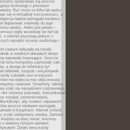
 możemy spodziewać się jeszcze
egracji technologii z procesem
wiedzy. Być może za kilka lat nauka
ać się w wirtualnej rzeczywistości, a
teligencja będzie pomagała każdemu
wi dopasować materiały do jego
ziomu wiedzy. Jedno jest pewne –
formacji nigdy wcześniej nie był tak
iś, a internet pozostaje jednym z
szych narzędzi rozwoju osobistego i
.
 od zawsze wpływała na rozwój
 jednak w ostatnich dekadach tempo
 się naprawdę imponujące. Jeszcze
t lat temu komputery zajmowały całe
a, a dostęp do informacji był
do bibliotek, książek i encyklopedii.
każdy człowiek nosi w kieszeni
 które ma większą moc obliczeniową
omputery naukowe. Smartfony, tablety
ry stały się narzędziami codziennego
ki nim możemy pracować, komunikować
raz rozwijać zainteresowania.
lka kliknięć, aby znaleźć odpowiedzi
 które jeszcze niedawno wymagały
ukiwań w książkach. Internet zmienił
b, w jaki zdobywamy wiedzę. Zamiast
ą książkę na dany temat, możemy
 z wieloma różnymi opiniami,
artykułami. Dzięki temu każdy