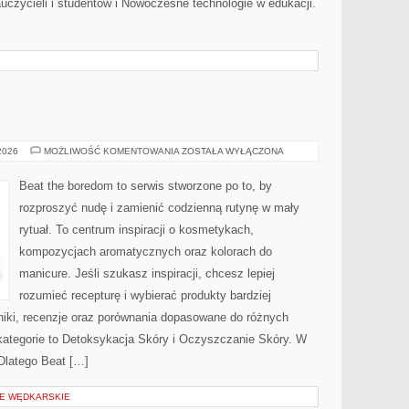
nauczycieli i studentów i Nowoczesne technologie w edukacji.
]
AKCESORIA
 2026
MOŻLIWOŚĆ KOMENTOWANIA
ZOSTAŁA WYŁĄCZONA
Beat the boredom to serwis stworzone po to, by
rozproszyć nudę i zamienić codzienną rutynę w mały
rytuał. To centrum inspiracji o kosmetykach,
kompozycjach aromatycznych oraz kolorach do
manicure. Jeśli szukasz inspiracji, chcesz lepiej
rozumieć recepturę i wybierać produkty bardziej
niki, recenzje oraz porównania dopasowane do różnych
 kategorie to Detoksykacja Skóry i Oczyszczanie Skóry. W
 Dlatego Beat […]
JE WĘDKARSKIE