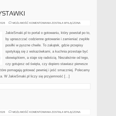
ZYSTAWKI
PRZEKĄSKI
 2026
MOŻLIWOŚĆ KOMENTOWANIA
ZOSTAŁA WYŁĄCZONA
I
PRZYSTAWKI
JakieSmaki.pl to portal o gotowaniu, który powstał po to,
by upraszczać codzienne gotowanie i zamieniać zwykłe
posiłki w pyszne chwile. To zakątek, gdzie przepisy
spotykają się z wskazówkami, a kuchnia przestaje być
obowiązkiem, a staje się radością. Niezależnie od tego,
czy gotujesz od święta, czy dopiero stawiasz pierwsze
 które pomagają gotować pewniej i jeść smaczniej. Polecamy
ta. W JakieSmaki.pl liczy się przyjemność […]
SKLEP-
 2026
MOŻLIWOŚĆ KOMENTOWANIA
ZOSTAŁA WYŁĄCZONA
PUSMAK