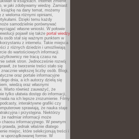
ukiwań w książkach. Internet zmienił
b, w jaki zdobywamy wiedzę. Zamiast
ą książkę na dany temat, możemy
 z wieloma różnymi opiniami,
artykułami. Dzięki temu każdy
może samodzielnie porównywać
 wyciągać własne wnioski. W połowie
rewolucji pojawił się także
portal wiedzy
elu osób stał się ważnym punktem w
orzystaniu z internetu. Takie miejsca
ści z różnych dziedzin i umożliwiają
rcie do wartościowych informacji.
użytkownicy nie tracą czasu na
ie setek stron. Jednocześnie rozwój
prawił, że tworzenie treści stało się
 znacznie większej liczby osób. Blogi,
tyczne oraz portale informacyjne
dego dnia, a ich autorzy dzielą się
iem, wiedzą oraz własnymi
i. Warto również zauważyć, że
ie tylko ułatwia dostęp do informacji,
zwala na ich lepsze zrozumienie. Filmy
podcasty, interaktywne grafiki czy
omputerowe sprawiają, że nauka staje
 atrakcyjna i przystępna. Niektórzy
, że nadmiar informacji może
o chaosu informacyjnego. W pewnym
to prawda, jednak właśnie dlatego
nie miejsc, które selekcjonują treści i
e w uporządkowanej formie. W