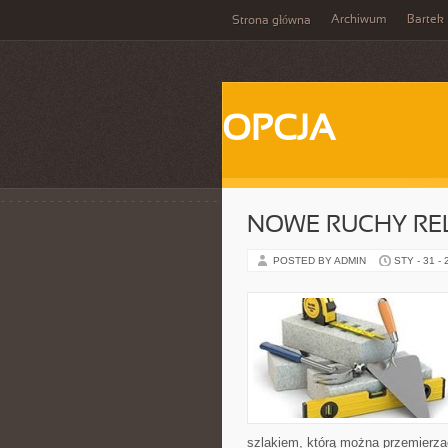
Archiwum
Bartek
Strona główna
OPCJA
NOWE RUCHY REL
POSTED BY ADMIN
STY - 31 -
szlakiem, którą można przemierzać