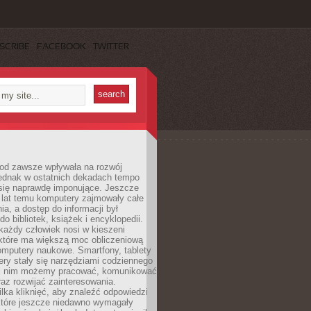
SCRIBE
FACEBOOK
TWITTER
 od zawsze wpływała na rozwój
 jednak w ostatnich dekadach tempo
 się naprawdę imponujące. Jeszcze
t lat temu komputery zajmowały całe
a, a dostęp do informacji był
do bibliotek, książek i encyklopedii.
każdy człowiek nosi w kieszeni
 które ma większą moc obliczeniową
omputery naukowe. Smartfony, tablety
ry stały się narzędziami codziennego
ki nim możemy pracować, komunikować
raz rozwijać zainteresowania.
lka kliknięć, aby znaleźć odpowiedzi
 które jeszcze niedawno wymagały