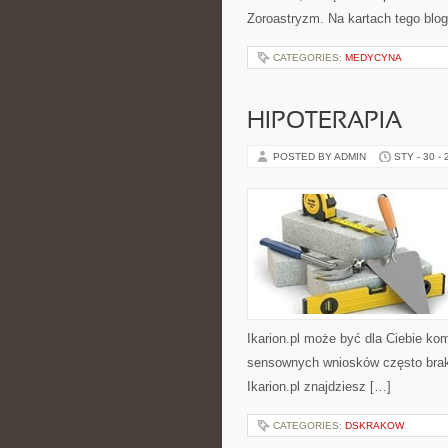
Zoroastryzm. Na kartach tego blo
CATEGORIES:
MEDYCYNA
HIPOTERAPIA
POSTED BY ADMIN
STY - 30 -
Ikarion.pl może być dla Ciebie ko
sensownych wniosków często braku
Ikarion.pl znajdziesz […]
CATEGORIES:
DSKRAKOW