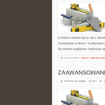
w którym wiedza łączy się z dośw
rozwiązania w domu i w placówce 
Na stronie znajdziesz inspiracje n
CATEGORIES:
TRASY I MIEJSCA 
ZAAWANSOWANE 
POSTED BY ADMIN
STY - 29 -