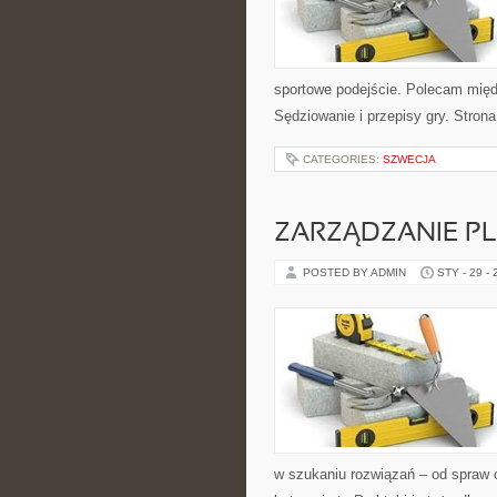
sportowe podejście. Polecam międz
Sędziowanie i przepisy gry. Stron
CATEGORIES:
SZWECJA
ZARZĄDZANIE 
POSTED BY ADMIN
STY - 29 -
w szukaniu rozwiązań – od spraw 