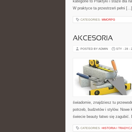
kategorie to Praktyki i staże dla 
W praktyce ta przestrzeń pełni […
CATEGORIES:
MMORPG
AKCESORIA
POSTED BY ADMIN
STY - 28 -
świadomie, znajdziesz tu przewod
potrzeb, budżetów i stylów. Nowe
świecie beauty łatwo się zagubić.
CATEGORIES:
HISTORIA I TRADYC