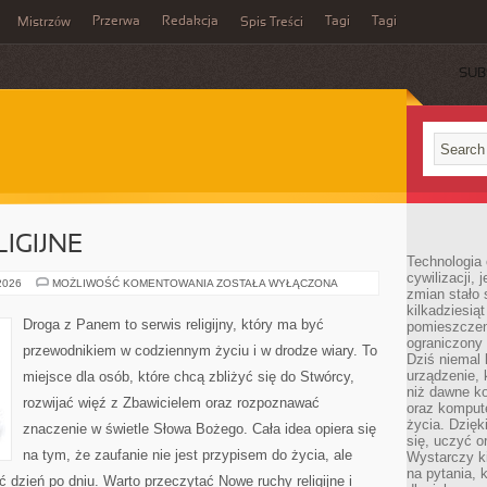
Przerwa
Redakcja
Tagi
Tagi
Mistrzów
Spis Treści
SUB
IGIJNE
Technologia
cywilizacji,
NOWE
 2026
MOŻLIWOŚĆ KOMENTOWANIA
ZOSTAŁA WYŁĄCZONA
zmian stało
RUCHY
RELIGIJNE
kilkadziesią
Droga z Panem to serwis religijny, który ma być
pomieszczeni
ograniczony 
przewodnikiem w codziennym życiu i w drodze wiary. To
Dziś niemal 
urządzenie,
miejsce dla osób, które chcą zbliżyć się do Stwórcy,
niż dawne k
rozwijać więź z Zbawicielem oraz rozpoznawać
oraz kompute
życia. Dzię
znaczenie w świetle Słowa Bożego. Cała idea opiera się
się, uczyć o
na tym, że zaufanie nie jest przypisem do życia, ale
Wystarczy ki
na pytania,
 dzień po dniu. Warto przeczytać Nowe ruchy religijne i