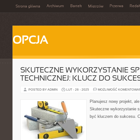
Archiwum
Bartek
Przerwa
Redak
Strona główna
Mistrzów
OPCJA
SKUTECZNE WYKORZYSTANIE SP
TECHNICZNEJ: KLUCZ DO SUKCE
POSTED BY ADMIN
LUT - 26 - 2025
MOŻLIWOŚĆ KOMENTOWA
Planujesz nowy projekt, al
Skuteczne wykorzystanie sp
być kluczem do sukcesu. Cz