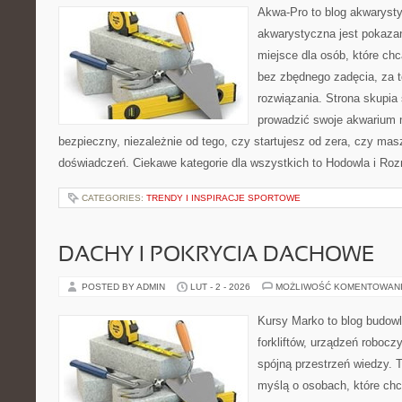
Akwa-Pro to blog akwaryst
akwarystyczna jest pokazan
miejsce dla osób, które ch
bez zbędnego zadęcia, za t
rozwiązania. Strona skupia
prowadzić swoje akwarium 
bezpieczny, niezależnie od tego, czy startujesz od zera, czy masz
doświadczeń. Ciekawe kategorie dla wszystkich to Hodowla i Ro
CATEGORIES:
TRENDY I INSPIRACJE SPORTOWE
DACHY I POKRYCIA DACHOWE
POSTED BY ADMIN
LUT - 2 - 2026
MOŻLIWOŚĆ KOMENTOWAN
Kursy Marko to blog budowl
forkliftów, urządzeń roboc
spójną przestrzeń wiedzy. 
myślą o osobach, które chc