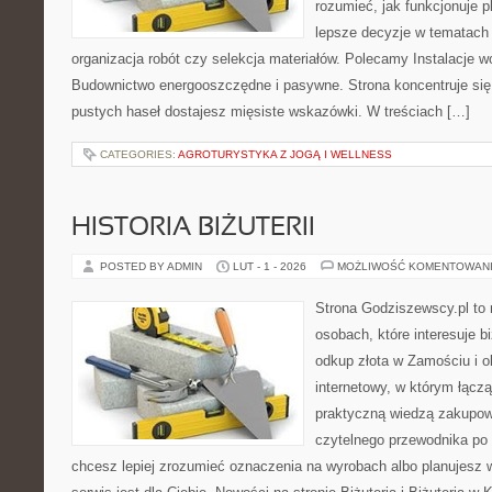
rozumieć, jak funkcjonuje 
lepsze decyzje w tematach 
organizacja robót czy selekcja materiałów. Polecamy Instalacje w
Budownictwo energooszczędne i pasywne. Strona koncentruje się
pustych haseł dostajesz mięsiste wskazówki. W treściach […]
CATEGORIES:
AGROTURYSTYKA Z JOGĄ I WELLNESS
HISTORIA BIŻUTERII
POSTED BY ADMIN
LUT - 1 - 2026
MOŻLIWOŚĆ KOMENTOWAN
Strona Godziszewscy.pl to 
osobach, które interesuje bi
odkup złota w Zamościu i o
internetowy, w którym łącz
praktyczną wiedzą zakupow
czytelnego przewodnika po 
chcesz lepiej zrozumieć oznaczenia na wyrobach albo planujesz w