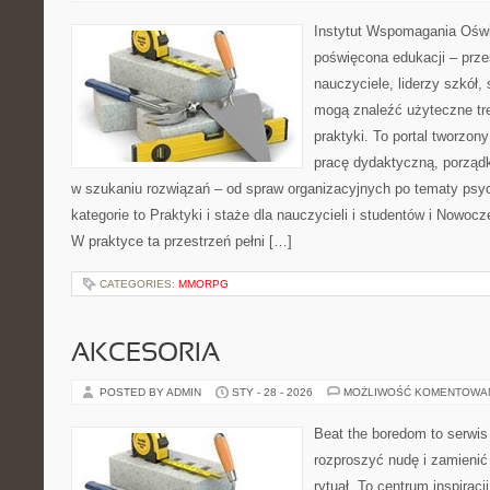
Instytut Wspomagania Oświ
poświęcona edukacji – prze
nauczyciele, liderzy szkół,
mogą znaleźć użyteczne tre
praktyki. To portal tworzon
pracę dydaktyczną, porzą
w szukaniu rozwiązań – od spraw organizacyjnych po tematy psy
kategorie to Praktyki i staże dla nauczycieli i studentów i Nowoc
W praktyce ta przestrzeń pełni […]
CATEGORIES:
MMORPG
AKCESORIA
POSTED BY ADMIN
STY - 28 - 2026
MOŻLIWOŚĆ KOMENTOWA
Beat the boredom to serwis
rozproszyć nudę i zamienić
rytuał. To centrum inspirac