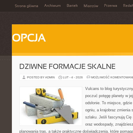
Archiwum
Bartek
Przerwa
Redak
Strona główna
Mistrzów
OPCJA
DZIWNE FORMACJE SKALNE
POSTED BY ADMIN
LUT - 4 - 2026
MOŻLIWOŚĆ KOMENTOWAN
Vulcans to blog turystyczny
poczuć potęgę planety w jej
odsłonie. To miejsce, gdzie 
ogniu, a krajobraz zmienia
szlaku. Jeśli fascynują Cię
oraz wodospady, znajdzies
planowania tras, a także praktyczne doświadczenia, które pomag