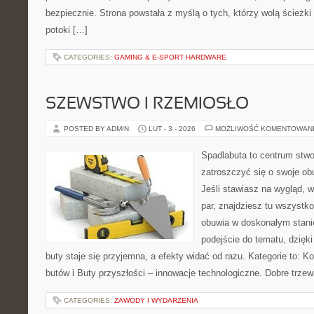
bezpiecznie. Strona powstała z myślą o tych, którzy wolą ścieżk
potoki […]
CATEGORIES:
GAMING & E-SPORT HARDWARE
SZEWSTWO I RZEMIOSŁO
POSTED BY ADMIN
LUT - 3 - 2026
MOŻLIWOŚĆ KOMENTOWAN
Spadlabuta to centrum stwo
zatroszczyć się o swoje o
Jeśli stawiasz na wygląd, w
par, znajdziesz tu wszystko
obuwia w doskonałym stani
podejście do tematu, dzięk
buty staje się przyjemna, a efekty widać od razu. Kategorie to: Ko
butów i Buty przyszłości – innowacje technologiczne. Dobre trzewi
CATEGORIES:
ZAWODY I WYDARZENIA