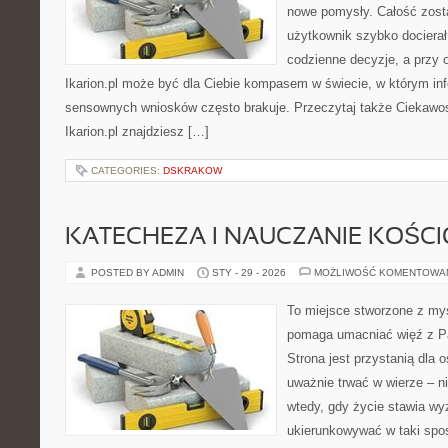
nowe pomysły. Całość zost
użytkownik szybko docierał 
codzienne decyzje, a przy o
Ikarion.pl może być dla Ciebie kompasem w świecie, w którym info
sensownych wniosków często brakuje. Przeczytaj także Ciekawost
Ikarion.pl znajdziesz […]
CATEGORIES:
DSKRAKOW
KATECHEZA I NAUCZANIE KOŚC
POSTED BY ADMIN
STY - 29 - 2026
MOŻLIWOŚĆ KOMENTOWA
To miejsce stworzone z myś
pomaga umacniać więź z P
Strona jest przystanią dla o
uważnie trwać w wierze – ni
wtedy, gdy życie stawia wy
ukierunkowywać w taki spo