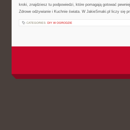
kroki, znajdziesz tu podpowiedzi, które pomagają gotować pewnie
Zdrowe odżywianie i Kuchnie świata. W JakieSmaki.pl liczy się 
CATEGORIES:
DIY W OGRODZIE