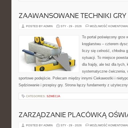
ZAAWANSOWANE TECHNIKI GRY
POSTED BY ADMIN
STY - 29 - 2026
MOŻLIWOŚĆ KOMENTOWA
To portal poświęcony grze w
kręglarstwu – czterem dysc
liczy się celność, chłodna 
sytuacji. To miejsce powsta
dla frajdy, ale też dla tych
systematyczne ćwiczenia, 
sportowe podejście. Polecam między innymi Ciekawostki i nietypo
Sędziowanie i przepisy gry. Strona łączy fundamenty z użyteczny
CATEGORIES:
SZWECJA
ZARZĄDZANIE PLACÓWKĄ OŚW
POSTED BY ADMIN
STY - 29 - 2026
MOŻLIWOŚĆ KOMENTOWA