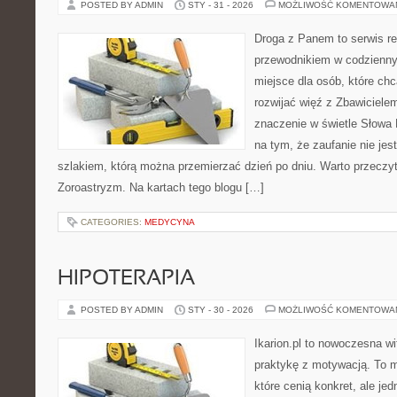
POSTED BY ADMIN
STY - 31 - 2026
MOŻLIWOŚĆ KOMENTOWA
Droga z Panem to serwis rel
przewodnikiem w codziennym
miejsce dla osób, które chc
rozwijać więź z Zbawiciel
znaczenie w świetle Słowa 
na tym, że zaufanie nie jes
szlakiem, którą można przemierzać dzień po dniu. Warto przeczyta
Zoroastryzm. Na kartach tego blogu […]
CATEGORIES:
MEDYCYNA
HIPOTERAPIA
POSTED BY ADMIN
STY - 30 - 2026
MOŻLIWOŚĆ KOMENTOWA
Ikarion.pl to nowoczesna wi
praktykę z motywacją. To m
które cenią konkret, ale je