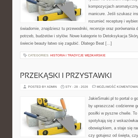
kompozycjach aromatyczny
manicure. Jeśli szukasz insp
rozumieć recepturę i wybier
świadomie, znajdziesz tu przewodniki, recenzje oraz porównania
potrzeb, budżetów i stylów. Nowe kategorie to Detoksykacja Skó
świecie beauty łatwo się zagubić. Dlatego Beat […]
CATEGORIES:
HISTORIA I TRADYCJE WĘDKARSKIE
PRZEKĄSKI I PRZYSTAWKI
POSTED BY ADMIN
STY - 28 - 2026
MOŻLIWOŚĆ KOMENTOWA
JakieSmaki.pl to portal o g
by upraszczać codzienne g
posiłki w pyszne chwile. To
spotykają się z wskazówkam
obowiązkiem, a staje się ra
czy gotujesz od święta, cz