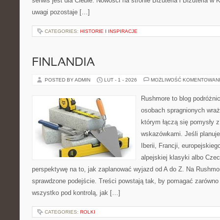
serwis jest dla Ciebie. Nowości na stronie Biżuteria i Biżuteria w
uwagi pozostaje […]
CATEGORIES:
HISTORIE I INSPIRACJE
FINLANDIA
POSTED BY ADMIN
LUT - 1 - 2026
MOŻLIWOŚĆ KOMENTOWAN
Rushmore to blog podróżnic
osobach spragnionych wraże
którym łączą się pomysły 
wskazówkami. Jeśli planuj
Iberii, Francji, europejskie
alpejskiej klasyki albo Cze
perspektywę na to, jak zaplanować wyjazd od A do Z. Na Rushmor
sprawdzone podejście. Treści powstają tak, by pomagać zarówno 
wszystko pod kontrolą, jak […]
CATEGORIES:
ROLKI