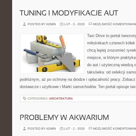
TUNING I MODYFIKACJE AUT
POSTED BY ADMIN
LUT - 3 - 2026
MOŻLIWOŚĆ KOMENTOWAN
Taxi Drive to portal tworzon
miłośnikach czterech kółek
chcą lepiej zrozumieć ryne
miejsce, w którym praktyk
do aut i użyteczną wiedzą 
taksówka: od selekcji samo
podróżnym, aż po ochronę na drodze i opłacalność pracy. Zoba
dostawcze i użytkowe i Marki samochodów. Ten portal opisuje tax
CATEGORIES:
ARCHITEKTURA
PROBLEMY W AKWARIUM
POSTED BY ADMIN
LUT - 2 - 2026
MOŻLIWOŚĆ KOMENTOWAN