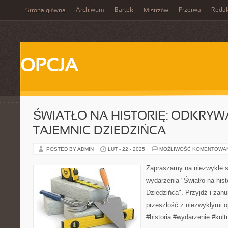
Archiwum
Bartek
Przerwa
Redak
Strona główna
Mistrzów
OPCJA
ŚWIATŁO NA HISTORIĘ: ODKRYW
TAJEMNIC DZIEDZIŃCA
POSTED BY ADMIN
LUT - 22 - 2025
MOŻLIWOŚĆ KOMENTOWA
Zapraszamy na niezwykłe sp
wydarzenia "Światło na hist
Dziedzińca". Przyjdź i zanu
przeszłość z niezwykłymi o
#historia #wydarzenie #kult