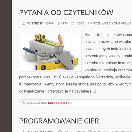
PYTANIA OD CZYTELNIKÓW
POSTED BY ADMIN
STY - 10 - 2026
MOŻLIWOŚĆ KOMENTOWA
Rymar to miejsce stworzone
pewnych rozwiązań w zakre
nowoczesnych instalacji dl
prezentujemy wkłady komi
szeroko rozumiane instalac
komforcie, spokoju oraz o
perspektywie wielu lat. Ciekawe kategorie to Narzędzia, aplikacje i
Klimatyzacja i wentylatory. Nasza strona jest po to, aby w jedny
doświadczenie i przełożyć je na czytelne […]
CATEGORIES:
INNA TEMATYKA
PROGRAMOWANIE GIER
POSTED BY ADMIN
STY - 10 - 2026
MOŻLIWOŚĆ KOMENTOWA