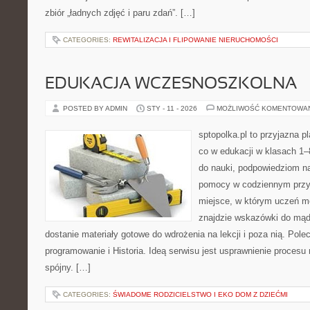
zbiór „ładnych zdjęć i paru zdań”. […]
CATEGORIES:
REWITALIZACJA I FLIPOWANIE NIERUCHOMOŚCI
EDUKACJA WCZESNOSZKOLNA
POSTED BY ADMIN
STY - 11 - 2026
MOŻLIWOŚĆ KOMENTOWA
sptopolka.pl to przyjazna 
co w edukacji w klasach 1
do nauki, podpowiedziom na
pomocy w codziennym przy
miejsce, w którym uczeń mo
znajdzie wskazówki do mąd
dostanie materiały gotowe do wdrożenia na lekcji i poza nią. Pol
programowanie i Historia. Ideą serwisu jest usprawnienie procesu n
spójny. […]
CATEGORIES:
ŚWIADOME RODZICIELSTWO I EKO DOM Z DZIEĆMI