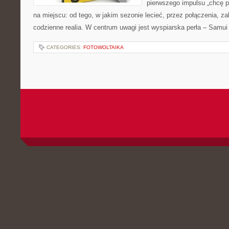
pierwszego impulsu „chcę p
na miejscu: od tego, w jakim sezonie lecieć, przez połączenia, za
codzienne realia. W centrum uwagi jest wyspiarska perła – Samui
CATEGORIES:
FOTOWOLTAIKA