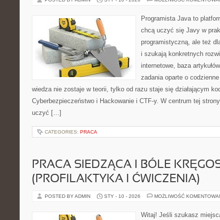
Programista Java to platfo
chcą uczyć się Javy w prak
programistyczną, ale też dl
i szukają konkretnych rozw
internetowe, baza artykułó
zadania oparte o codzienne
wiedza nie zostaje w teorii, tylko od razu staje się działającym 
Cyberbezpieczeństwo i Hackowanie i CTF-y. W centrum tej strony
uczyć […]
CATEGORIES:
PRACA
PRACA SIEDZĄCA I BÓLE KRĘGO
(PROFILAKTYKA I ĆWICZENIA)
POSTED BY ADMIN
STY - 10 - 2026
MOŻLIWOŚĆ KOMENTOWA
Witaj! Jeśli szukasz miejsca