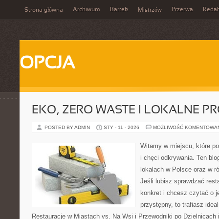
Archiwum
Bartek
Przerwa
Redak
Strona główna
Mistrzów
OPCJA
EKO, ZERO WASTE I LOKALNE P
POSTED BY ADMIN
STY - 11 - 2026
MOŻLIWOŚĆ KOMENTOWA
Witamy w miejscu, które po
i chęci odkrywania. Ten blo
lokalach w Polsce oraz w r
Jeśli lubisz sprawdzać rest
konkret i chcesz czytać o 
przystępny, to trafiasz idea
Restauracje w Miastach vs. Na Wsi i Przewodniki po Dzielnicach i 