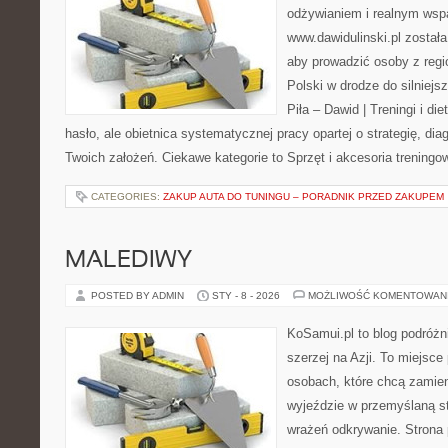
odżywianiem i realnym wspa
www.dawidulinski.pl została
aby prowadzić osoby z regio
Polski w drodze do silniejs
Piła – Dawid | Treningi i die
hasło, ale obietnica systematycznej pracy opartej o strategię, dia
Twoich założeń. Ciekawe kategorie to Sprzęt i akcesoria treningo
CATEGORIES:
ZAKUP AUTA DO TUNINGU – PORADNIK PRZED ZAKUPEM
MALEDIWY
POSTED BY ADMIN
STY - 8 - 2026
MOŻLIWOŚĆ KOMENTOWAN
KoSamui.pl to blog podróżni
szerzej na Azji. To miejsce
osobach, które chcą zamien
wyjeździe w przemyślaną st
wrażeń odkrywanie. Strona 