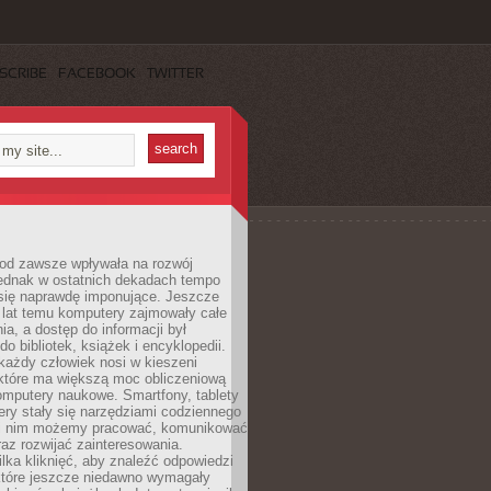
SCRIBE
FACEBOOK
TWITTER
 od zawsze wpływała na rozwój
 jednak w ostatnich dekadach tempo
 się naprawdę imponujące. Jeszcze
t lat temu komputery zajmowały całe
a, a dostęp do informacji był
do bibliotek, książek i encyklopedii.
każdy człowiek nosi w kieszeni
 które ma większą moc obliczeniową
omputery naukowe. Smartfony, tablety
ry stały się narzędziami codziennego
ki nim możemy pracować, komunikować
raz rozwijać zainteresowania.
lka kliknięć, aby znaleźć odpowiedzi
 które jeszcze niedawno wymagały