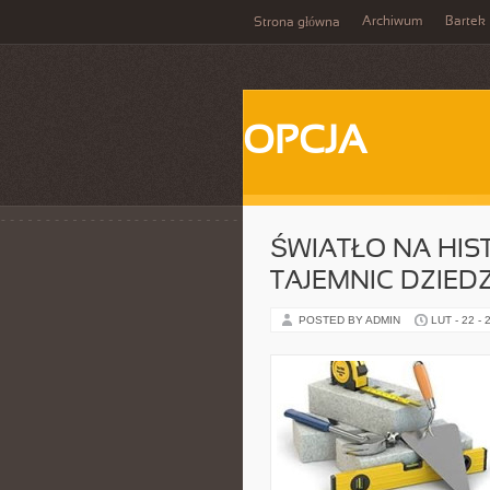
Archiwum
Bartek
Strona główna
OPCJA
ŚWIATŁO NA HIS
TAJEMNIC DZIED
POSTED BY ADMIN
LUT - 22 - 