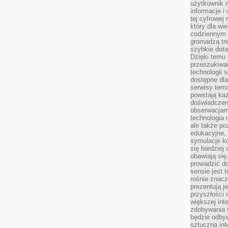
użytkownik 
informacje i
tej cyfrowej 
który dla wi
codziennym k
gromadzą tre
szybkie dota
Dzięki temu 
przeszukiwan
technologii s
dostępne dla
serwisy tema
powstają każ
doświadczen
obserwacjam
technologia n
ale także po
edukacyjne, 
symulacje k
się bardziej
obawiają się
prowadzić d
sensie jest 
rośnie znacze
prezentują j
przyszłości
większej int
zdobywania 
będzie odbyw
sztuczna in