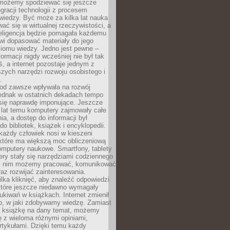
 możemy spodziewać się jeszcze
egracji technologii z procesem
wiedzy. Być może za kilka lat nauka
ać się w wirtualnej rzeczywistości, a
teligencja będzie pomagała każdemu
wi dopasować materiały do jego
ziomu wiedzy. Jedno jest pewne –
formacji nigdy wcześniej nie był tak
iś, a internet pozostaje jednym z
szych narzędzi rozwoju osobistego i
.
 od zawsze wpływała na rozwój
 jednak w ostatnich dekadach tempo
 się naprawdę imponujące. Jeszcze
t lat temu komputery zajmowały całe
a, a dostęp do informacji był
do bibliotek, książek i encyklopedii.
każdy człowiek nosi w kieszeni
 które ma większą moc obliczeniową
omputery naukowe. Smartfony, tablety
ry stały się narzędziami codziennego
ki nim możemy pracować, komunikować
raz rozwijać zainteresowania.
lka kliknięć, aby znaleźć odpowiedzi
 które jeszcze niedawno wymagały
ukiwań w książkach. Internet zmienił
b, w jaki zdobywamy wiedzę. Zamiast
ą książkę na dany temat, możemy
 z wieloma różnymi opiniami,
artykułami. Dzięki temu każdy