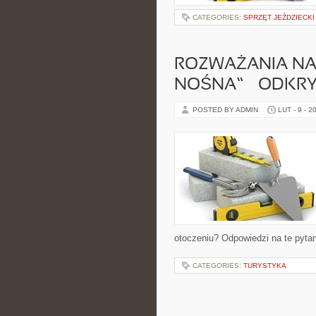
CATEGORIES:
SPRZĘT JEŹDZIECKI
ROZWAŻANIA NA
NOŚNA” – ODKRYJ
POSTED BY ADMIN
LUT - 9 - 2
otoczeniu? Odpowiedzi na te pytani
CATEGORIES:
TURYSTYKA