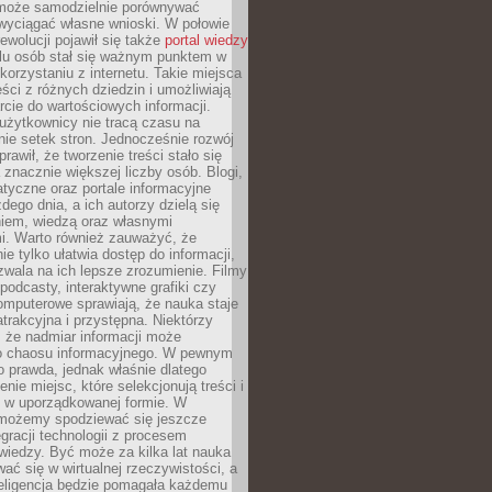
może samodzielnie porównywać
 wyciągać własne wnioski. W połowie
rewolucji pojawił się także
portal wiedzy
elu osób stał się ważnym punktem w
orzystaniu z internetu. Takie miejsca
ści z różnych dziedzin i umożliwiają
rcie do wartościowych informacji.
użytkownicy nie tracą czasu na
ie setek stron. Jednocześnie rozwój
prawił, że tworzenie treści stało się
 znacznie większej liczby osób. Blogi,
tyczne oraz portale informacyjne
dego dnia, a ich autorzy dzielą się
iem, wiedzą oraz własnymi
i. Warto również zauważyć, że
ie tylko ułatwia dostęp do informacji,
zwala na ich lepsze zrozumienie. Filmy
podcasty, interaktywne grafiki czy
omputerowe sprawiają, że nauka staje
 atrakcyjna i przystępna. Niektórzy
, że nadmiar informacji może
o chaosu informacyjnego. W pewnym
to prawda, jednak właśnie dlatego
nie miejsc, które selekcjonują treści i
e w uporządkowanej formie. W
 możemy spodziewać się jeszcze
egracji technologii z procesem
wiedzy. Być może za kilka lat nauka
ać się w wirtualnej rzeczywistości, a
teligencja będzie pomagała każdemu