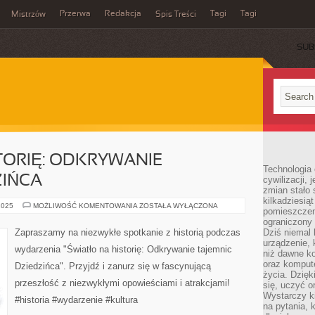
Przerwa
Redakcja
Tagi
Tagi
Mistrzów
Spis Treści
SUB
TORIĘ: ODKRYWANIE
Technologia
ZIŃCA
cywilizacji,
zmian stało
kilkadziesią
ŚWIATŁO
2025
MOŻLIWOŚĆ KOMENTOWANIA
ZOSTAŁA WYŁĄCZONA
pomieszczeni
NA
HISTORIĘ:
ograniczony 
ODKRYWANIE
Zapraszamy na niezwykłe spotkanie z historią podczas
Dziś niemal 
TAJEMNIC
urządzenie,
DZIEDZIŃCA
wydarzenia "Światło na historię: Odkrywanie tajemnic
niż dawne k
oraz kompute
Dziedzińca". Przyjdź i zanurz się w fascynującą
życia. Dzię
przeszłość z niezwykłymi opowieściami i atrakcjami!
się, uczyć o
Wystarczy ki
#historia #wydarzenie #kultura
na pytania,