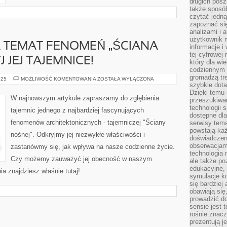
długich posz
także sposó
czytać jedn
zapoznać się
analizami i 
użytkownik 
 TEMAT FENOMEŃ „ŚCIANA
informacje i
tej cyfrowej 
 JEJ TAJEMNICE!
który dla wi
codziennym k
gromadzą tre
ROZWAŻANIA
025
MOŻLIWOŚĆ KOMENTOWANIA
ZOSTAŁA WYŁĄCZONA
NA
szybkie dota
TEMAT
Dzięki temu 
FENOMEŃ
W najnowszym artykule zapraszamy do zgłębienia
przeszukiwan
„ŚCIANA
NOŚNA”
technologii s
tajemnic jednego z najbardziej fascynujących
–
dostępne dla
ODKRYJ
fenomenów architektonicznych - tajemniczej "Ściany
serwisy tema
JEJ
TAJEMNICE!
powstają każ
nośnej". Odkryjmy jej niezwykłe właściwości i
doświadczen
obserwacjam
zastanówmy się, jak wpływa na nasze codzienne życie.
technologia n
Czy możemy zauważyć jej obecność w naszym
ale także po
edukacyjne, 
a znajdziesz właśnie tutaj!
symulacje k
się bardziej
obawiają się
prowadzić d
sensie jest 
rośnie znacze
prezentują j