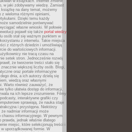
ukiwań w książkach. Internet zmienił
b, w jaki zdobywamy wiedzę. Zamiast
ą książkę na dany temat, możemy
 z wieloma różnymi opiniami,
artykułami. Dzięki temu każdy
może samodzielnie porównywać
 wyciągać własne wnioski. W połowie
rewolucji pojawił się także
portal wiedzy
elu osób stał się ważnym punktem w
orzystaniu z internetu. Takie miejsca
ści z różnych dziedzin i umożliwiają
rcie do wartościowych informacji.
użytkownicy nie tracą czasu na
ie setek stron. Jednocześnie rozwój
prawił, że tworzenie treści stało się
 znacznie większej liczby osób. Blogi,
tyczne oraz portale informacyjne
dego dnia, a ich autorzy dzielą się
iem, wiedzą oraz własnymi
i. Warto również zauważyć, że
ie tylko ułatwia dostęp do informacji,
zwala na ich lepsze zrozumienie. Filmy
podcasty, interaktywne grafiki czy
omputerowe sprawiają, że nauka staje
 atrakcyjna i przystępna. Niektórzy
, że nadmiar informacji może
o chaosu informacyjnego. W pewnym
to prawda, jednak właśnie dlatego
nie miejsc, które selekcjonują treści i
e w uporządkowanej formie. W