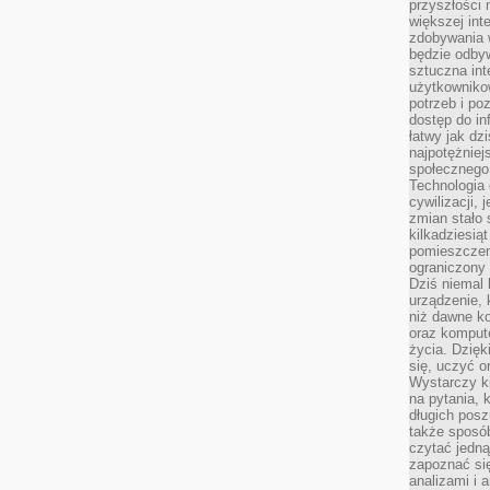
przyszłości
większej int
zdobywania 
będzie odbyw
sztuczna in
użytkowniko
potrzeb i po
dostęp do in
łatwy jak dz
najpotężniej
społecznego
Technologia
cywilizacji,
zmian stało
kilkadziesią
pomieszczeni
ograniczony 
Dziś niemal 
urządzenie,
niż dawne k
oraz kompute
życia. Dzię
się, uczyć o
Wystarczy ki
na pytania,
długich posz
także sposó
czytać jedn
zapoznać się
analizami i 