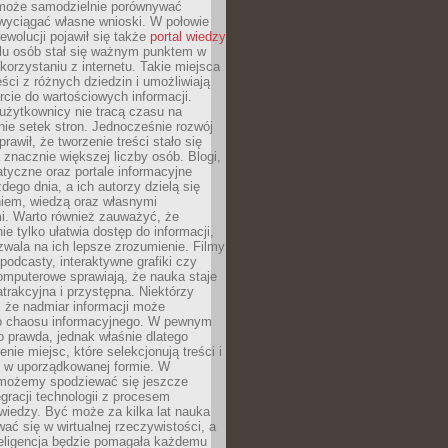
może samodzielnie porównywać
 wyciągać własne wnioski. W połowie
rewolucji pojawił się także
portal wiedzy
elu osób stał się ważnym punktem w
orzystaniu z internetu. Takie miejsca
ści z różnych dziedzin i umożliwiają
rcie do wartościowych informacji.
użytkownicy nie tracą czasu na
ie setek stron. Jednocześnie rozwój
prawił, że tworzenie treści stało się
 znacznie większej liczby osób. Blogi,
tyczne oraz portale informacyjne
dego dnia, a ich autorzy dzielą się
iem, wiedzą oraz własnymi
i. Warto również zauważyć, że
ie tylko ułatwia dostęp do informacji,
zwala na ich lepsze zrozumienie. Filmy
podcasty, interaktywne grafiki czy
omputerowe sprawiają, że nauka staje
 atrakcyjna i przystępna. Niektórzy
, że nadmiar informacji może
o chaosu informacyjnego. W pewnym
to prawda, jednak właśnie dlatego
nie miejsc, które selekcjonują treści i
e w uporządkowanej formie. W
 możemy spodziewać się jeszcze
egracji technologii z procesem
wiedzy. Być może za kilka lat nauka
ać się w wirtualnej rzeczywistości, a
teligencja będzie pomagała każdemu