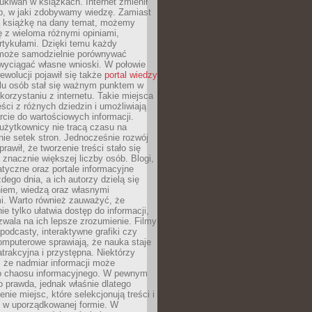
ukiwań w książkach. Internet zmienił
b, w jaki zdobywamy wiedzę. Zamiast
ą książkę na dany temat, możemy
 z wieloma różnymi opiniami,
artykułami. Dzięki temu każdy
może samodzielnie porównywać
 wyciągać własne wnioski. W połowie
rewolucji pojawił się także
portal wiedzy
elu osób stał się ważnym punktem w
orzystaniu z internetu. Takie miejsca
ści z różnych dziedzin i umożliwiają
rcie do wartościowych informacji.
użytkownicy nie tracą czasu na
ie setek stron. Jednocześnie rozwój
prawił, że tworzenie treści stało się
 znacznie większej liczby osób. Blogi,
tyczne oraz portale informacyjne
dego dnia, a ich autorzy dzielą się
iem, wiedzą oraz własnymi
i. Warto również zauważyć, że
ie tylko ułatwia dostęp do informacji,
zwala na ich lepsze zrozumienie. Filmy
podcasty, interaktywne grafiki czy
omputerowe sprawiają, że nauka staje
 atrakcyjna i przystępna. Niektórzy
, że nadmiar informacji może
o chaosu informacyjnego. W pewnym
to prawda, jednak właśnie dlatego
nie miejsc, które selekcjonują treści i
e w uporządkowanej formie. W