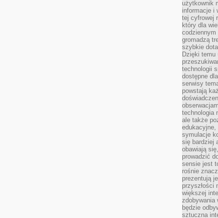
użytkownik 
informacje i
tej cyfrowej 
który dla wi
codziennym k
gromadzą tre
szybkie dota
Dzięki temu 
przeszukiwan
technologii s
dostępne dla
serwisy tema
powstają każ
doświadczen
obserwacjam
technologia n
ale także po
edukacyjne, 
symulacje k
się bardziej
obawiają się
prowadzić d
sensie jest 
rośnie znacze
prezentują j
przyszłości
większej int
zdobywania 
będzie odbyw
sztuczna in