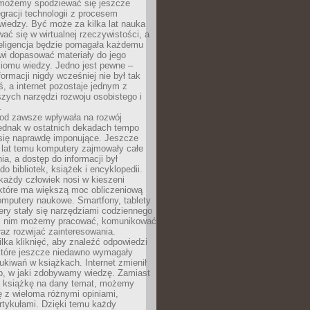
 możemy spodziewać się jeszcze
egracji technologii z procesem
wiedzy. Być może za kilka lat nauka
ać się w wirtualnej rzeczywistości, a
teligencja będzie pomagała każdemu
wi dopasować materiały do jego
ziomu wiedzy. Jedno jest pewne –
formacji nigdy wcześniej nie był tak
iś, a internet pozostaje jednym z
szych narzędzi rozwoju osobistego i
.
 od zawsze wpływała na rozwój
 jednak w ostatnich dekadach tempo
 się naprawdę imponujące. Jeszcze
t lat temu komputery zajmowały całe
a, a dostęp do informacji był
do bibliotek, książek i encyklopedii.
każdy człowiek nosi w kieszeni
 które ma większą moc obliczeniową
omputery naukowe. Smartfony, tablety
ry stały się narzędziami codziennego
ki nim możemy pracować, komunikować
raz rozwijać zainteresowania.
lka kliknięć, aby znaleźć odpowiedzi
 które jeszcze niedawno wymagały
ukiwań w książkach. Internet zmienił
b, w jaki zdobywamy wiedzę. Zamiast
ą książkę na dany temat, możemy
 z wieloma różnymi opiniami,
artykułami. Dzięki temu każdy