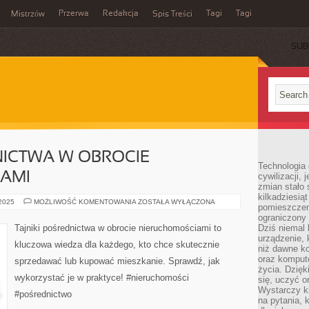
Przerwa
Redakcja
Tagi
Tagi
Mistrzów
Spis Treści
SUB
NICTWA W OBROCIE
Technologia
AMI
cywilizacji,
zmian stało
kilkadziesią
TAJNIKI
 2025
MOŻLIWOŚĆ KOMENTOWANIA
ZOSTAŁA WYŁĄCZONA
pomieszczeni
POŚREDNICTWA
W
ograniczony 
OBROCIE
Tajniki pośrednictwa w obrocie nieruchomościami to
Dziś niemal 
NIERUCHOMOŚCIAMI
urządzenie,
kluczowa wiedza dla każdego, kto chce skutecznie
niż dawne k
oraz kompute
sprzedawać lub kupować mieszkanie. Sprawdź, jak
życia. Dzię
wykorzystać je w praktyce! #nieruchomości
się, uczyć o
Wystarczy ki
#pośrednictwo
na pytania,