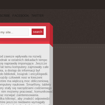
SCRIBE
FACEBOOK
TWITTER
 od zawsze wpływała na rozwój
 jednak w ostatnich dekadach tempo
 się naprawdę imponujące. Jeszcze
t lat temu komputery zajmowały całe
a, a dostęp do informacji był
do bibliotek, książek i encyklopedii.
każdy człowiek nosi w kieszeni
 które ma większą moc obliczeniową
omputery naukowe. Smartfony, tablety
ry stały się narzędziami codziennego
ki nim możemy pracować, komunikować
raz rozwijać zainteresowania.
lka kliknięć, aby znaleźć odpowiedzi
 które jeszcze niedawno wymagały