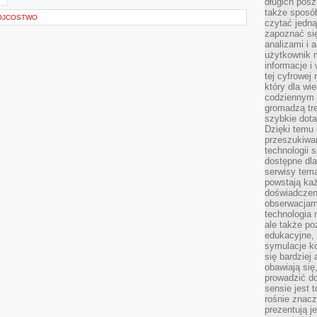
długich posz
także sposó
 OJCOSTWO
czytać jedn
zapoznać się
analizami i 
użytkownik 
informacje i
tej cyfrowej 
który dla wi
codziennym k
gromadzą tre
szybkie dota
Dzięki temu 
przeszukiwan
technologii s
dostępne dla
serwisy tema
powstają każ
doświadczen
obserwacjam
technologia n
ale także po
edukacyjne, 
symulacje k
się bardziej
obawiają się
prowadzić d
sensie jest 
rośnie znacze
prezentują j