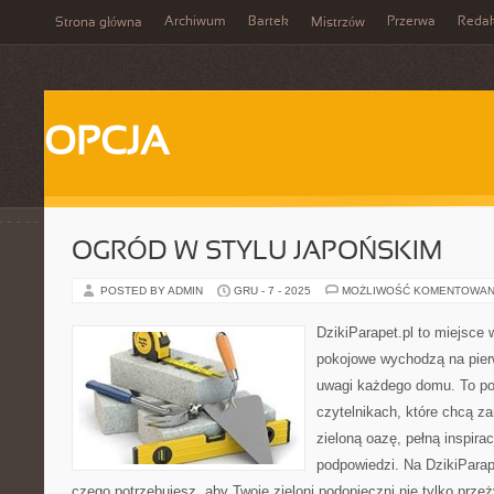
Archiwum
Bartek
Przerwa
Redak
Strona główna
Mistrzów
OPCJA
OGRÓD W STYLU JAPOŃSKIM
POSTED BY ADMIN
GRU - 7 - 2025
MOŻLIWOŚĆ KOMENTOWAN
DzikiParapet.pl to miejsce 
pokojowe wychodzą na pierw
uwagi każdego domu. To po
czytelnikach, które chcą z
zieloną oazę, pełną inspirac
podpowiedzi. Na DzikiParap
czego potrzebujesz, aby Twoje zieloni podopieczni nie tylko przeż