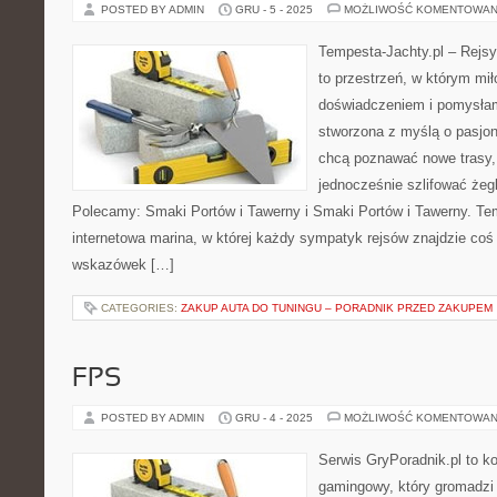
POSTED BY ADMIN
GRU - 5 - 2025
MOŻLIWOŚĆ KOMENTOWAN
Tempesta-Jachty.pl – Rejsy
to przestrzeń, w którym mi
doświadczeniem i pomysłami
stworzona z myślą o pasjon
chcą poznawać nowe trasy,
jednocześnie szlifować żeg
Polecamy: Smaki Portów i Tawerny i Smaki Portów i Tawerny. Tem
internetowa marina, w której każdy sympatyk rejsów znajdzie coś 
wskazówek […]
CATEGORIES:
ZAKUP AUTA DO TUNINGU – PORADNIK PRZED ZAKUPEM
FPS
POSTED BY ADMIN
GRU - 4 - 2025
MOŻLIWOŚĆ KOMENTOWAN
Serwis GryPoradnik.pl to k
gamingowy, który gromadzi