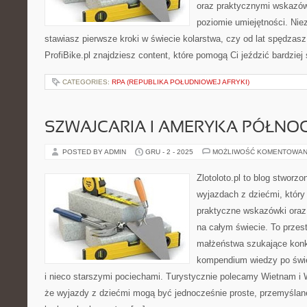
oraz praktycznymi wskazó
poziomie umiejętności. Niez
stawiasz pierwsze kroki w świecie kolarstwa, czy od lat spędzas
ProfiBike.pl znajdziesz content, które pomogą Ci jeździć bardzie
CATEGORIES:
RPA (REPUBLIKA POŁUDNIOWEJ AFRYKI)
SZWAJCARIA I AMERYKA PÓŁNO
POSTED BY ADMIN
GRU - 2 - 2025
MOŻLIWOŚĆ KOMENTOWAN
Zlotoloto.pl to blog stworz
wyjazdach z dziećmi, który 
praktyczne wskazówki oraz
na całym świecie. To przes
małżeństwa szukające konk
kompendium wiedzy po świe
i nieco starszymi pociechami. Turystycznie polecamy Wietnam i Wa
że wyjazdy z dziećmi mogą być jednocześnie proste, przemyślane 