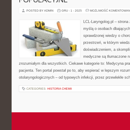
POPULACYJNE
POSTED BY ADMIN
GRU - 1 - 2025
MOŻLIWOŚĆ KOMENTOWAN
LCL-Laryngolog.pl – strona
myślą o osobach dbających 
sprawdzonej wiedzy o choro
przestrzeń, w którym wiedz
doświadczeniem, a skompl
medyczne są tłumaczone n
zrozumiałym dla wszystkich. Ciekawe kategorie to: Medycyna pr
pacjenta. Ten portal powstał po to, aby wspierać w lepszym rozu
otolaryngologicznych – od typowych infekcji, przez przewlekłe sc
CATEGORIES:
HISTORIA CHEMII