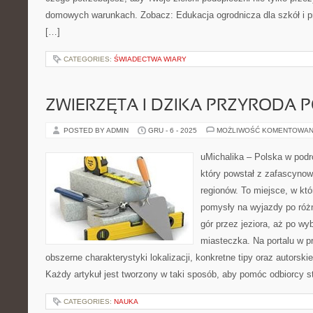
domowych warunkach. Zobacz: Edukacja ogrodnicza dla szkół i pr
[…]
CATEGORIES:
ŚWIADECTWA WIARY
ZWIERZĘTA I DZIKA PRZYRODA P
POSTED BY ADMIN
GRU - 6 - 2025
MOŻLIWOŚĆ KOMENTOWAN
uMichalika – Polska w podr
który powstał z zafascynow
regionów. To miejsce, w kt
pomysły na wyjazdy po różn
gór przez jeziora, aż po wy
miasteczka. Na portalu w p
obszerne charakterystyki lokalizacji, konkretne tipy oraz autorski
Każdy artykuł jest tworzony w taki sposób, aby pomóc odbiorcy
CATEGORIES:
NAUKA