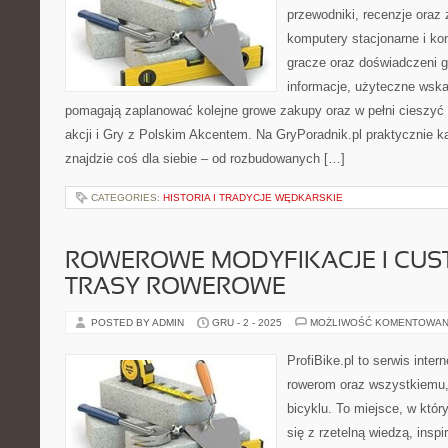
przewodniki, recenzje oraz 
komputery stacjonarne i ko
gracze oraz doświadczeni 
informacje, użyteczne wska
pomagają zaplanować kolejne growe zakupy oraz w pełni cieszyć 
akcji i Gry z Polskim Akcentem. Na GryPoradnik.pl praktycznie k
znajdzie coś dla siebie – od rozbudowanych […]
CATEGORIES:
HISTORIA I TRADYCJE WĘDKARSKIE
ROWEROWE MODYFIKACJE I CUST
TRASY ROWEROWE
POSTED BY ADMIN
GRU - 2 - 2025
MOŻLIWOŚĆ KOMENTOWAN
ProfiBike.pl to serwis inte
rowerom oraz wszystkiemu, 
bicyklu. To miejsce, w któ
się z rzetelną wiedzą, inspi