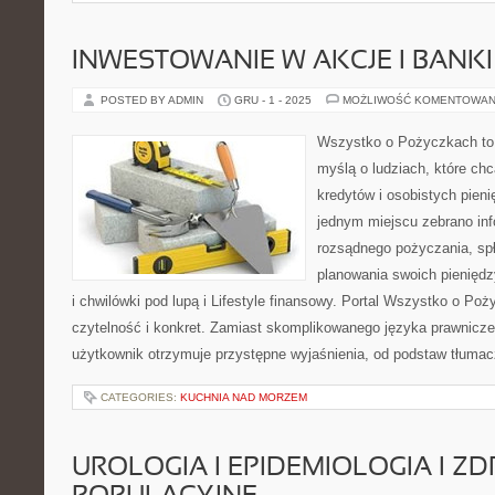
INWESTOWANIE W AKCJE I BANKI 
POSTED BY ADMIN
GRU - 1 - 2025
MOŻLIWOŚĆ KOMENTOWAN
Wszystko o Pożyczkach to p
myślą o ludziach, które chc
kredytów i osobistych pieni
jednym miejscu zebrano inf
rozsądnego pożyczania, sp
planowania swoich pienięd
i chwilówki pod lupą i Lifestyle finansowy. Portal Wszystko o Po
czytelność i konkret. Zamiast skomplikowanego języka prawnicz
użytkownik otrzymuje przystępne wyjaśnienia, od podstaw tłumac
CATEGORIES:
KUCHNIA NAD MORZEM
UROLOGIA I EPIDEMIOLOGIA I Z