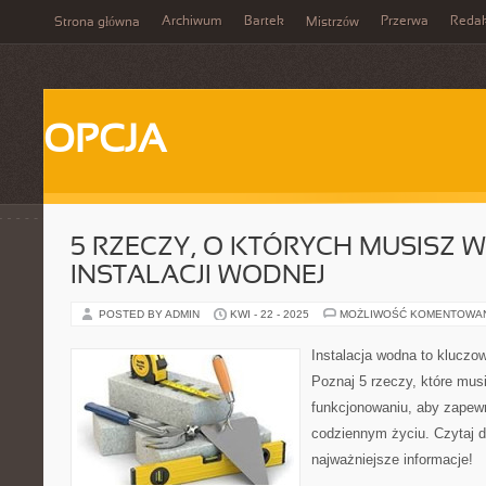
Archiwum
Bartek
Przerwa
Redak
Strona główna
Mistrzów
OPCJA
5 RZECZY, O KTÓRYCH MUSISZ W
INSTALACJI WODNEJ
POSTED BY ADMIN
KWI - 22 - 2025
MOŻLIWOŚĆ KOMENTOWA
Instalacja wodna to klucz
Poznaj 5 rzeczy, które musi
funkcjonowaniu, aby zapewn
codziennym życiu. Czytaj d
najważniejsze informacje!