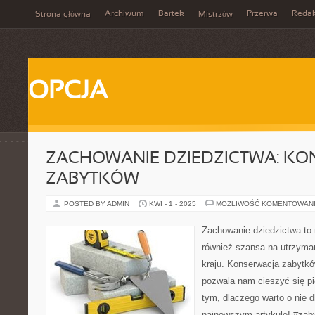
Archiwum
Bartek
Przerwa
Redak
Strona główna
Mistrzów
OPCJA
ZACHOWANIE DZIEDZICTWA: K
ZABYTKÓW
POSTED BY ADMIN
KWI - 1 - 2025
MOŻLIWOŚĆ KOMENTOWAN
Zachowanie dziedzictwa to 
również szansa na utrzymani
kraju. Konserwacja zabytkó
pozwala nam cieszyć się p
tym, dlaczego warto o nie
najnowszym artykule! #zab