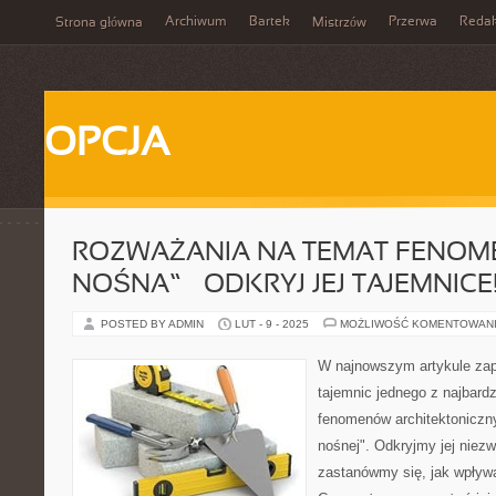
Archiwum
Bartek
Przerwa
Redak
Strona główna
Mistrzów
OPCJA
ROZWAŻANIA NA TEMAT FENOME
NOŚNA” – ODKRYJ JEJ TAJEMNICE
POSTED BY ADMIN
LUT - 9 - 2025
MOŻLIWOŚĆ KOMENTOWAN
W najnowszym artykule zap
tajemnic jednego z najbard
fenomenów architektoniczny
nośnej". Odkryjmy jej niezw
zastanówmy się, jak wpływ