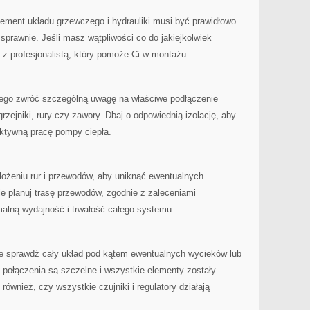
lement układu grzewczego i hydrauliki musi być prawidłowo
sprawnie. Jeśli masz wątpliwości co do jakiejkolwiek
 z profesjonalistą, który ⁣pomoże Ci w ⁤montażu.
go zwróć szczególną uwagę na właściwe podłączenie
 grzejniki, rury czy zawory. Dbaj​ o odpowiednią izolację, aby
efektywną pracę pompy ciepła.
ożeniu rur i⁢ przewodów, aby uniknąć ewentualnych
‍ planuj trasę przewodów, zgodnie​ z zaleceniami⁤
alną wydajność i trwałość całego systemu.
 sprawdź⁣ cały układ pod kątem ewentualnych wycieków lub
 ‍połączenia są ‌szczelne i⁤ wszystkie elementy zostały
ównież, czy wszystkie czujniki i regulatory działają