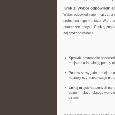
Krok 1: Wybór odpowiedniego
Wybór odpowiedniego miejsca na i
profesjonalnego ⁣montażu. Warto p
ostatecznej decyzji.‍ Poniżej‌ zn
najlepszego wyboru:
Sprawdź dostępność odpowiedni
miejsca na‍ instalację ⁣pompy ci
Postaw na wygodę – miejsce m
naprawy czy konserwacje nie s
Unikaj miejsc narażonych na h
⁣poziom hałasu, dlatego warto um
czasu.