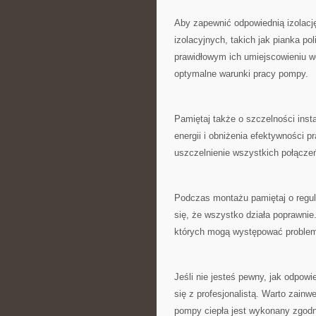
Aby ⁢zapewnić odpowiednią​ izolacj
izolacyjnych, takich jak⁢ pianka p
prawidłowym ‍ich umiejscowieniu wo
optymalne warunki pracy pompy.
Pamiętaj także o szczelności‍ inst
energii i obniżenia efektywności p
uszczelnienie wszystkich połączeń
Podczas montażu pamiętaj o regularn
się, że wszystko działa poprawnie
których mogą​ występować problemy
Jeśli nie‌ jesteś pewny, jak odpowi
się z profesjonalistą. Warto zain
pompy ciepła jest wykonany zgodn