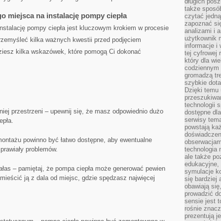
długich posz
także sposó
 miejsca na‌ instalację pompy ciepła
czytać jedn
zapoznać się
nstalację pompy ciepła jest kluczowym krokiem w procesie
analizami i 
użytkownik 
rzemyśleć kilka ważnych kwestii przed podjęciem
informacje i
ajdziesz kilka wskazówek, które pomogą Ci dokonać
tej cyfrowej 
który dla wi
codziennym k
gromadzą tre
szybkie dota
Dzięki temu 
przeszukiwan
technologii s
ej przestrzeni – upewnij⁣ się, że masz odpowiednio dużo
dostępne dla
serwisy tema
epła.
powstają każ
doświadczen
ontażu powinno ⁢być łatwo dostępne, aby ewentualne
obserwacjam
prawiały problemów.
technologia n
ale także po
edukacyjne, 
ałas – pamiętaj, że pompa ciepła może generować pewien
symulacje k
ieścić ⁣ją⁤ z dala ‌od miejsc, ​gdzie spędzasz najwięcej
się bardziej
obawiają się
prowadzić d
sensie jest 
rośnie znacze
prezentują j