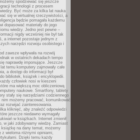
 możemy spodziewać się jeszcze
egracji technologii z procesem
wiedzy. Być może za kilka lat nauka
ać się w wirtualnej rzeczywistości, a
teligencja będzie pomagała każdemu
wi dopasować materiały do jego
ziomu wiedzy. Jedno jest pewne –
formacji nigdy wcześniej nie był tak
iś, a internet pozostaje jednym z
szych narzędzi rozwoju osobistego i
.
 od zawsze wpływała na rozwój
 jednak w ostatnich dekadach tempo
 się naprawdę imponujące. Jeszcze
t lat temu komputery zajmowały całe
a, a dostęp do informacji był
do bibliotek, książek i encyklopedii.
każdy człowiek nosi w kieszeni
 które ma większą moc obliczeniową
omputery naukowe. Smartfony, tablety
ry stały się narzędziami codziennego
ki nim możemy pracować, komunikować
raz rozwijać zainteresowania.
lka kliknięć, aby znaleźć odpowiedzi
 które jeszcze niedawno wymagały
ukiwań w książkach. Internet zmienił
b, w jaki zdobywamy wiedzę. Zamiast
ą książkę na dany temat, możemy
 z wieloma różnymi opiniami,
artykułami. Dzięki temu każdy