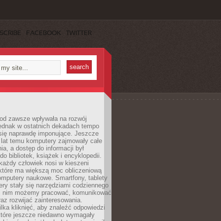
SCRIBE
FACEBOOK
TWITTER
 od zawsze wpływała na rozwój
 jednak w ostatnich dekadach tempo
 się naprawdę imponujące. Jeszcze
t lat temu komputery zajmowały całe
a, a dostęp do informacji był
do bibliotek, książek i encyklopedii.
każdy człowiek nosi w kieszeni
 które ma większą moc obliczeniową
omputery naukowe. Smartfony, tablety
ry stały się narzędziami codziennego
ki nim możemy pracować, komunikować
raz rozwijać zainteresowania.
lka kliknięć, aby znaleźć odpowiedzi
 które jeszcze niedawno wymagały