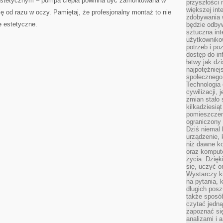
 estetycznym – ⁣pompa ciepła powinna ⁢być zamontowana w
przyszłości
większej int
się od razu w oczy. Pamiętaj, ⁢że profesjonalny montaż to nie
zdobywania 
e estetyczne.
będzie odbyw
sztuczna in
użytkowniko
potrzeb i po
dostęp do in
łatwy jak dz
najpotężniej
społecznego
Technologia
cywilizacji,
zmian stało
kilkadziesią
pomieszczeni
ograniczony 
Dziś niemal 
urządzenie,
niż dawne k
oraz kompute
życia. Dzię
się, uczyć o
Wystarczy ki
na pytania,
długich posz
także sposó
czytać jedn
zapoznać się
analizami i 