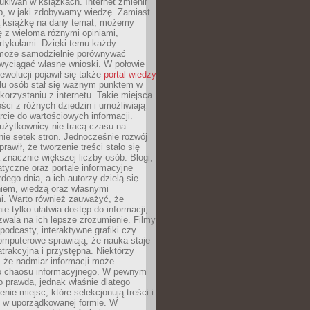
ukiwań w książkach. Internet zmienił
b, w jaki zdobywamy wiedzę. Zamiast
ą książkę na dany temat, możemy
 z wieloma różnymi opiniami,
artykułami. Dzięki temu każdy
może samodzielnie porównywać
 wyciągać własne wnioski. W połowie
rewolucji pojawił się także
portal wiedzy
elu osób stał się ważnym punktem w
orzystaniu z internetu. Takie miejsca
ści z różnych dziedzin i umożliwiają
rcie do wartościowych informacji.
użytkownicy nie tracą czasu na
ie setek stron. Jednocześnie rozwój
prawił, że tworzenie treści stało się
 znacznie większej liczby osób. Blogi,
tyczne oraz portale informacyjne
dego dnia, a ich autorzy dzielą się
iem, wiedzą oraz własnymi
i. Warto również zauważyć, że
ie tylko ułatwia dostęp do informacji,
zwala na ich lepsze zrozumienie. Filmy
podcasty, interaktywne grafiki czy
omputerowe sprawiają, że nauka staje
 atrakcyjna i przystępna. Niektórzy
, że nadmiar informacji może
o chaosu informacyjnego. W pewnym
to prawda, jednak właśnie dlatego
nie miejsc, które selekcjonują treści i
e w uporządkowanej formie. W