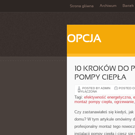
Archiwum
Bartek
Strona główna
OPCJA
10 KROKÓW DO 
POMPY CIEPŁA
POSTED BY ADMIN
POSTED ON
WYŁĄCZONA
Tagi:
efektywność energetyczna
,
e
montaż pompy ciepła
,
ogrzewanie
Czy zastanawiałeś​ się kiedyś, jak
domu? W ⁣tym artykule omówimy dz
profesjonalny montaż tego nowocz
instalacji pompy ciepła i ciesz si