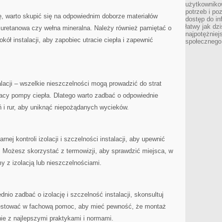
użytkowniko
potrzeb i po
ę, warto skupić ‌się na odpowiednim doborze materiałów⁤
dostęp do in
łatwy jak dz
oliuretanowa czy wełna mineralna. Należy również pamiętać o
najpotężniej
kół instalacji, aby zapobiec utracie ciepła i zapewnić
społecznego
alacji – wszelkie nieszczelności mogą prowadzić do strat
racy ⁣pompy ciepła. Dlatego warto ​zadbać o‍ odpowiednie
 i ⁤rur, aby uniknąć niepożądanych wycieków.
ej kontroli⁢ izolacji i szczelności instalacji, aby upewnić
. Możesz skorzystać z termowizji, aby sprawdzić miejsca, w⁢
 z izolacją lub nieszczelnościami.
ednio zadbać o izolację i szczelność instalacji, skonsultuj
westować w fachową pomoc, aby mieć ‌pewność, że montaż‌
ie z najlepszymi praktykami i normami.