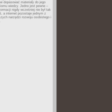
wi dopasować materiały do jego
ziomu wiedzy. Jedno jest pewne –
formacji nigdy wcześniej nie był tak
iś, a internet pozostaje jednym z
szych narzędzi rozwoju osobistego i
.