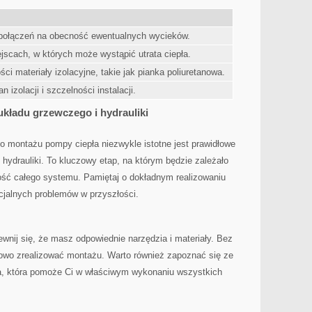
 i połączeń na obecność ewentualnych wycieków.
ejscach, w których może wystąpić utrata ciepła.
ci materiały izolacyjne,​ takie jak pianka poliuretanowa.
n izolacji i szczelności instalacji.
kładu grzewczego i hydrauliki
o montażu pompy ⁣ciepła niezwykle⁤ istotne​ jest prawidłowe
drauliki. ⁢To kluczowy‍ etap, na którym⁢ będzie zależało
ość całego systemu.‌ Pamiętaj o⁣ dokładnym realizowaniu
cjalnych problemów⁢ w przyszłości.
ewnij się, ​że masz odpowiednie narzędzia i materiały. Bez
dłowo zrealizować montażu.⁣ Warto również zapoznać się ze
a, która pomoże Ci w właściwym wykonaniu⁢ wszystkich