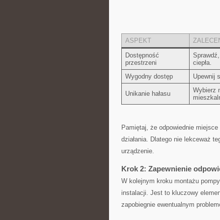
ASPEKT
ZALECE
Dostępność
Sprawdź, 
przestrzeni
ciepła.
Wygodny⁤ dostęp
Upewnij s
Wybierz⁤ 
Unikanie hałasu
mieszkal
Pamiętaj, że odpowiednie miejsce 
‍działania. Dlatego nie‌ lekceważ ‌t
urządzenie.
Krok 2: Zapewnienie odpowiedn
W kolejnym​ kroku montażu ‌pompy 
⁢instalacji. Jest ‌to kluczowy elem
zapobiegnie⁢ ewentualnym problem