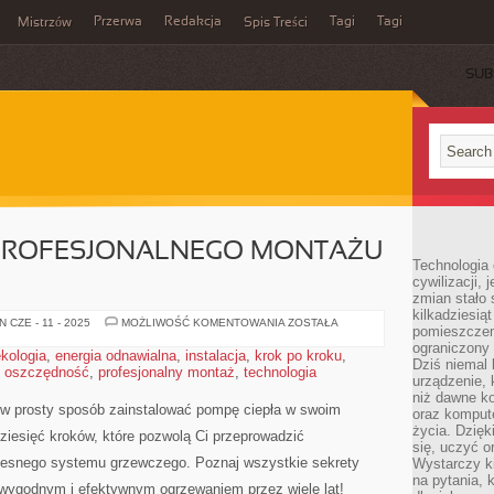
Przerwa
Redakcja
Tagi
Tagi
Mistrzów
Spis Treści
SUB
PROFESJONALNEGO MONTAŻU
Technologia
cywilizacji,
zmian stało
kilkadziesią
10
 CZE - 11 - 2025
MOŻLIWOŚĆ KOMENTOWANIA
ZOSTAŁA
pomieszczeni
KROKÓW
DO
ograniczony 
kologia
,
energia odnawialna
,
instalacja
,
krok po kroku
,
PROFESJONALNEGO
Dziś niemal 
,
oszczędność
,
profesjonalny montaż
,
technologia
MONTAŻU
urządzenie,
POMPY
CIEPŁA
niż dawne k
 ⁢w prosty⁢ sposób ‍zainstalować pompę ciepła w swoim
oraz kompute
życia. Dzię
iesięć kroków, które pozwolą Ci przeprowadzić
się, uczyć o
esnego⁣ systemu grzewczego. Poznaj wszystkie sekrety
Wystarczy ki
na pytania,
ę⁢ wygodnym i⁢ efektywnym ogrzewaniem przez wiele lat!