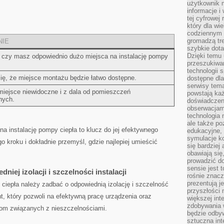
użytkownik 
informacje i
tej cyfrowej 
który dla wi
codziennym k
gromadzą tre
NIE
szybkie dota
Dzięki temu 
⁢czy‍ masz odpowiednio dużo ​miejsca na instalację⁢ pompy
przeszukiwan
technologii s
ię, że miejsce montażu ⁤będzie ​łatwo dostępne.
dostępne dla
serwisy tema
miejsce niewidoczne i z dala od pomieszczeń
powstają każ
nych.
doświadczen
obserwacjam
technologia n
ale także po
na instalację pompy ciepła to klucz do jej efektywnego
edukacyjne, 
symulacje k
ego kroku‍ i ‌dokładnie przemyśl, gdzie najlepiej umieścić
się bardziej
obawiają się
prowadzić d
sensie jest 
iej izolacji i szczelności instalacji
rośnie znacze
prezentują j
ciepła należy zadbać o odpowiednią⁤ izolację i szczelność
przyszłości
ent, który pozwoli na efektywną pracę urządzenia oraz
większej int
zdobywania 
om związanych ⁣z nieszczelnościami.
będzie odbyw
sztuczna in