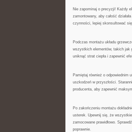
Nie zapominaj o precyzji! Każdy e
zamontowany, aby całość działała 
czynności, lepiej skonsultować się
Podczas montażu układu grzewcze
wszystkich‍ elementów,⁤ takich jak⁣
uniknąć strat⁤ ciepła i⁢ zapewnić 
Pamiętaj również o odpowiednim uł
uszkodzeń w przyszłości. Starannie
producenta,‌ aby zapewnić maksym
Po zakończeniu montażu dokładnie
usterek. Upewnij ‌się, że wszystkie
zamocowane​ prawidłowo.​ Sprawdź r
poprawnie.