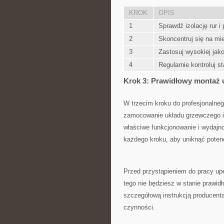
KROK
OPIS
1
Sprawdź izolację​ rur
2
Skoncentruj się na‌ mi
3
Zastosuj wysokiej jakoś
4
Regularnie kontroluj sta
Krok 3: Prawidłowy montaż u
W ⁢trzecim ‍kroku do profesjonalneg
zamocowanie układu grzewczego i hy
⁢właściwe funkcjonowanie i wydajn
‍każdego kroku, aby uniknąć poten
Przed przystąpieniem do⁢ pracy ‍up
⁢tego nie będziesz ⁣w stanie prawi
szczegółową instrukcją producent
czynności.