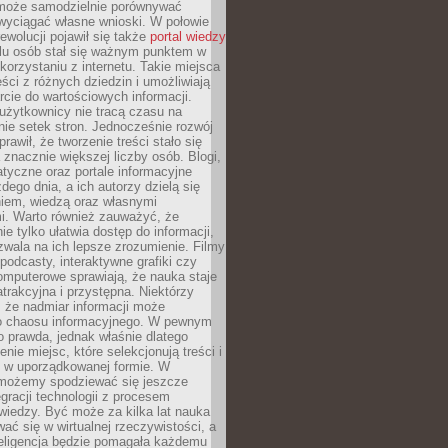
może samodzielnie porównywać
 wyciągać własne wnioski. W połowie
rewolucji pojawił się także
portal wiedzy
elu osób stał się ważnym punktem w
orzystaniu z internetu. Takie miejsca
ści z różnych dziedzin i umożliwiają
rcie do wartościowych informacji.
użytkownicy nie tracą czasu na
ie setek stron. Jednocześnie rozwój
prawił, że tworzenie treści stało się
 znacznie większej liczby osób. Blogi,
tyczne oraz portale informacyjne
dego dnia, a ich autorzy dzielą się
iem, wiedzą oraz własnymi
i. Warto również zauważyć, że
ie tylko ułatwia dostęp do informacji,
zwala na ich lepsze zrozumienie. Filmy
podcasty, interaktywne grafiki czy
omputerowe sprawiają, że nauka staje
 atrakcyjna i przystępna. Niektórzy
, że nadmiar informacji może
o chaosu informacyjnego. W pewnym
to prawda, jednak właśnie dlatego
nie miejsc, które selekcjonują treści i
e w uporządkowanej formie. W
 możemy spodziewać się jeszcze
egracji technologii z procesem
wiedzy. Być może za kilka lat nauka
ać się w wirtualnej rzeczywistości, a
teligencja będzie pomagała każdemu