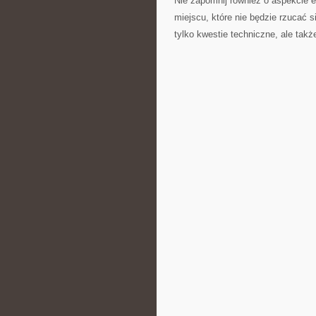
Nie zapomnij również ⁣o aspekcie
miejscu, które⁤ nie będzie⁢ rzucać 
tylko kwestie techniczne, ale takż