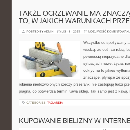
TAKŻE OGRZEWANIE MA ZNACZ
TO, W JAKICH WARUNKACH PR
POSTED BY ADMIN
LIS - 8 - 2025
MOŻLIWOŚĆ KOMENTOWAN
Wszystko co spożywamy… K
wiedzą, że coś, co robią, b
pewnością nieprzydatne dla
sytuacjach nawet życia, n
odkryć na to jakieś wytłum
znaczące, płynące ze spoż
robienia niedozwolonych rzeczy przesłanki nie zastopują ludzi prz
pragną, co potwierdza termin Kawa sklep. Tak samo jest z kawą, 
CATEGORIES:
TAJLANDIA
KUPOWANIE BIELIZNY W INTERNE