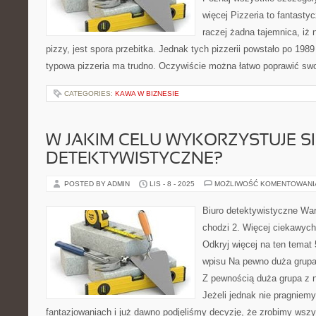
więcej Pizzeria to fantasty
raczej żadna tajemnica, iż 
pizzy, jest spora przebitka. Jednak tych pizzerii powstało po 1989 
typowa pizzeria ma trudno. Oczywiście można łatwo poprawić sw
CATEGORIES:
KAWA W BIZNESIE
W JAKIM CELU WYKORZYSTUJE SI
DETEKTYWISTYCZNE?
POSTED BY ADMIN
LIS - 8 - 2025
MOŻLIWOŚĆ KOMENTOWAN
Biuro detektywistyczne Wa
chodzi 2. Więcej ciekawych t
Odkryj więcej na ten temat 
wpisu Na pewno duża grupa 
Z pewnością duża grupa z na
Jeżeli jednak nie pragniem
fantazjowaniach i już dawno podjęliśmy decyzję, że zrobimy wsz