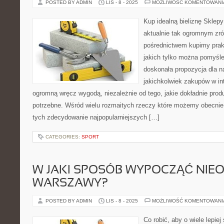
POSTED BY ADMIN
LIS - 8 - 2025
MOŻLIWOŚĆ KOMENTOWAN
Kup idealną bieliznę Sklepy
aktualnie tak ogromnym zró
pośrednictwem kupimy prak
jakich tylko można pomyśleć
doskonała propozycja dla n
jakichkolwiek zakupów w i
ogromną wręcz wygodą, niezależnie od tego, jakie dokładnie prod
potrzebne. Wśród wielu rozmaitych rzeczy które możemy obecnie
tych zdecydowanie najpopularniejszych […]
CATEGORIES:
SPORT
W JAKI SPOSÓB WYPOCZĄĆ NIE
WARSZAWY?
POSTED BY ADMIN
LIS - 8 - 2025
MOŻLIWOŚĆ KOMENTOWAN
Co robić, aby o wiele lepie