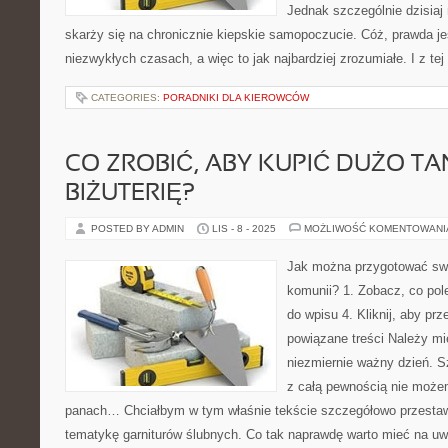
Jednak szczególnie dzisiaj 
skarży się na chronicznie kiepskie samopoczucie. Cóż, prawda je
niezwykłych czasach, a więc to jak najbardziej zrozumiałe. I z t
CATEGORIES:
PORADNIKI DLA KIEROWCÓW
CO ZROBIĆ, ABY KUPIĆ DUŻO TAN
BIŻUTERIĘ?
POSTED BY ADMIN
LIS - 8 - 2025
MOŻLIWOŚĆ KOMENTOWAN
Jak można przygotować swo
komunii? 1. Zobacz, co pol
do wpisu 4. Kliknij, aby pr
powiązane treści Należy mi
niezmiernie ważny dzień. Sz
z całą pewnością nie może
panach… Chciałbym w tym właśnie tekście szczegółowo przesta
tematykę garniturów ślubnych. Co tak naprawdę warto mieć na uw