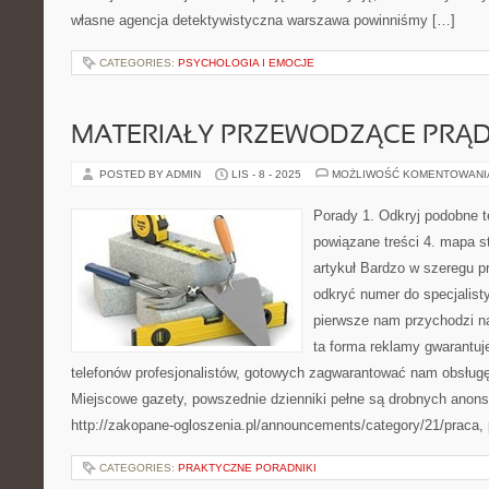
własne agencja detektywistyczna warszawa powinniśmy […]
CATEGORIES:
PSYCHOLOGIA I EMOCJE
MATERIAŁY PRZEWODZĄCE PRĄ
POSTED BY ADMIN
LIS - 8 - 2025
MOŻLIWOŚĆ KOMENTOWAN
Porady 1. Odkryj podobne t
powiązane treści 4. mapa st
artykuł Bardzo w szeregu 
odkryć numer do specjalisty
pierwsze nam przychodzi n
ta forma reklamy gwarantuj
telefonów profesjonalistów, gotowych zagwarantować nam obsługę
Miejscowe gazety, powszednie dzienniki pełne są drobnych anonsó
http://zakopane-ogloszenia.pl/announcements/category/21/praca,
CATEGORIES:
PRAKTYCZNE PORADNIKI