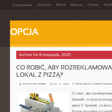
Archiwum
Bartek
Przerwa
Redak
Strona główna
Mistrzów
OPCJA
Archive for 8 listopada, 2025
CO ROBIĆ, ABY ROZREKLAMOWA
LOKAL Z PIZZĄ?
POSTED BY ADMIN
LIS - 8 - 2025
MOŻLIWOŚĆ KOMENTOWAN
Co robić, aby rozreklamowa
Sprawdź, co jeszcze przygo
wpisu 3. Sprawdź, co jeszc
Poznaj wszystkie szczegóły 