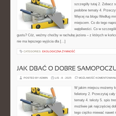
szczegóły tutaj 2. Zobacz s
podobne tematy 4. Przeczy
Więcej na blogu Według mn
miejscem. Co do tego nap
wątpliwości. Co w szczegól
gustu? Cóż, weźmy choćby w rachubę jeziora – z których w końc
nie ma lepszego wyjścia dla […]
CATEGORIES:
EKOLOGICZNA ŻYWNOŚĆ
JAK DBAĆ O DOBRE SAMOPOCZU
POSTED BY ADMIN
LIS - 8 - 2025
MOŻLIWOŚĆ KOMENTOWAN
W jakim miejscu możemy kup
felietony 2. Przeczytaj cał
tematy 4. teksty 5. spis tr
możliwie jak najczęściej d
tego ciężko miewać nawet n