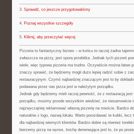
3.
Sprawdź, co jeszcze przygotowaliśmy
4.
Poznaj wszystkie szczegóły
5.
Kliknij, aby przeczytać więcej
Pizzeria to fantastyczny biznes – w końcu to raczej żadna tajemni
zwłaszcza na pizzy, jest spora przebitka. Jednak tych pizzerii po
wiele, więc typowa pizzeria ma trudno. Oczywiście można łatwo po
znaczy sprawić, że będziemy mogli dużo lepiej radzić sobie z z
restauracyjnym. Czymś najbardziej znaczącym jest to by dokład
podawana przez nas pizza jest w należytym porządku.
Jednak gdy będziemy mieli raczej pewność, że z restauracją jest
porządku, musimy przede wszystkim wiedzieć, że niesamowicie is
najzwyczajniej reklamować własną pizzerię na mieście. Bardzo d
naturalnie z logo, nazwą lokalu. Warto porozdawać te kubki, lecz
dla najbardziej wiernych klientów. Bardzo dobre są również torebk
bierzemy pizzę na wynos, trochę denerwujące jest to, że po prost