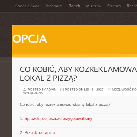
Archiwum
Bartek
Przerwa
Redak
Strona główna
Mistrzów
OPCJA
CO ROBIĆ, ABY ROZREKLAMOWA
LOKAL Z PIZZĄ?
POSTED BY ADMIN
POSTED ON LIS - 8 - 2025
MOŻLIWOŚĆ K
WYŁĄCZONA
Co robić, aby rozreklamować własny lokal z pizzą?
1.
Sprawdź, co jeszcze przygotowaliśmy
2.
Przejdź do wpisu