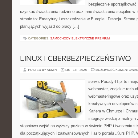
bezpiecznie uporządkować s
uzyskać świadczenia rodzinne oraz inne świadczenia socjalne w 
stronie to: Emerytury i oszczędzanie w Europie i Francja. Strona
planujących wyjazd do pracy […]
CATEGORIES:
SAMOCHODY ELEKTRYCZNE PREMIUM
LINUX I CBERBEZPIECZEŃSTWO
POSTED BY ADMIN
LIS - 18 - 2025
MOŻLIWOŚĆ KOMENTOWAN
serwis Porady-IT.pl to mie
webmaster, znajdzie rozbu
webmasteringowe oraz użyt
kreatywnych developerów st
Kariera w Chmurze i Chmura
integruje wiedzę z realnym
stopniowo wejść na wyższy poziom w świecie PHP i tworzenia st
dla początkujących i zaawansowanych Hasło portalu „Kurs PHP, 