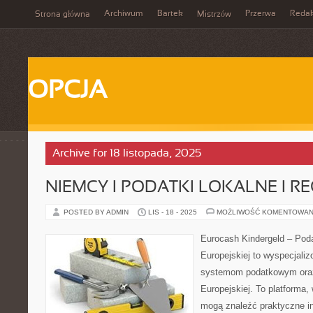
Archiwum
Bartek
Przerwa
Redak
Strona główna
Mistrzów
OPCJA
Archive for 18 listopada, 2025
NIEMCY I PODATKI LOKALNE I R
POSTED BY ADMIN
LIS - 18 - 2025
MOŻLIWOŚĆ KOMENTOWAN
Eurocash Kindergeld – Podat
Europejskiej to wyspecjali
systemom podatkowym oraz
Europejskiej. To platforma,
mogą znaleźć praktyczne in