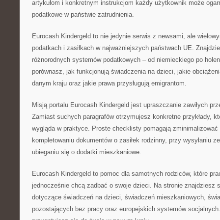
artykułom i konkretnym instrukcjom każdy użytkownik może ogar
podatkowe w państwie zatrudnienia.
Eurocash Kindergeld to nie jedynie serwis z newsami, ale wiel
podatkach i zasiłkach w najważniejszych państwach UE. Znajdzi
różnorodnych systemów podatkowych – od niemieckiego po holend
porównasz, jak funkcjonują świadczenia na dzieci, jakie obciążen
danym kraju oraz jakie prawa przysługują emigrantom.
Misją portalu Eurocash Kindergeld jest upraszczanie zawiłych pr
Zamiast suchych paragrafów otrzymujesz konkretne przykłady, któr
wygląda w praktyce. Proste checklisty pomagają zminimalizować
kompletowaniu dokumentów o zasiłek rodzinny, przy wysyłaniu z
ubieganiu się o dodatki mieszkaniowe.
Eurocash Kindergeld to pomoc dla samotnych rodziców, które pr
jednocześnie chcą zadbać o swoje dzieci. Na stronie znajdziesz
dotyczące świadczeń na dzieci, świadczeń mieszkaniowych, świ
pozostających bez pracy oraz europejskich systemów socjalnych. 