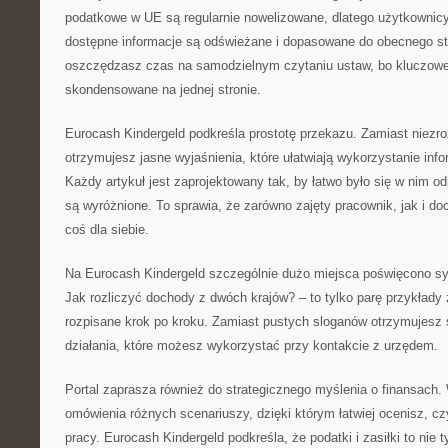
podatkowe w UE są regularnie nowelizowane, dlatego użytkownicy
dostępne informacje są odświeżane i dopasowane do obecnego s
oszczędzasz czas na samodzielnym czytaniu ustaw, bo kluczowe
skondensowane na jednej stronie.
Eurocash Kindergeld podkreśla prostotę przekazu. Zamiast niezr
otrzymujesz jasne wyjaśnienia, które ułatwiają wykorzystanie info
Każdy artykuł jest zaprojektowany tak, by łatwo było się w nim o
są wyróżnione. To sprawia, że zarówno zajęty pracownik, jak i doc
coś dla siebie.
Na Eurocash Kindergeld szczególnie dużo miejsca poświęcono sy
Jak rozliczyć dochody z dwóch krajów? – to tylko parę przykłady 
rozpisane krok po kroku. Zamiast pustych sloganów otrzymujesz
działania, które możesz wykorzystać przy kontakcie z urzędem.
Portal zaprasza również do strategicznego myślenia o finansach.
omówienia różnych scenariuszy, dzięki którym łatwiej ocenisz, czy
pracy. Eurocash Kindergeld podkreśla, że podatki i zasiłki to nie 