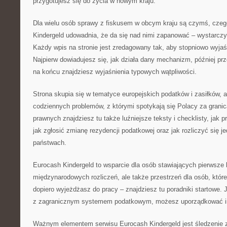
przygotujesz się do życia w nowym kraju.
Dla wielu osób sprawy z fiskusem w obcym kraju są czymś, czeg
Kindergeld udowadnia, że da się nad nimi zapanować – wystarcz
Każdy wpis na stronie jest zredagowany tak, aby stopniowo wyjaś
Najpierw dowiadujesz się, jak działa dany mechanizm, później pr
na końcu znajdziesz wyjaśnienia typowych wątpliwości.
Strona skupia się w tematyce europejskich podatków i zasiłków, 
codziennych problemów, z którymi spotykają się Polacy za granic
prawnych znajdziesz tu także luźniejsze teksty i checklisty, jak 
jak zgłosić zmianę rezydencji podatkowej oraz jak rozliczyć się 
państwach.
Eurocash Kindergeld to wsparcie dla osób stawiających pierwsze 
międzynarodowych rozliczeń, ale także przestrzeń dla osób, które
dopiero wyjeżdżasz do pracy – znajdziesz tu poradniki startowe. 
z zagranicznym systemem podatkowym, możesz uporządkować i
Ważnym elementem serwisu Eurocash Kindergeld jest śledzenie 