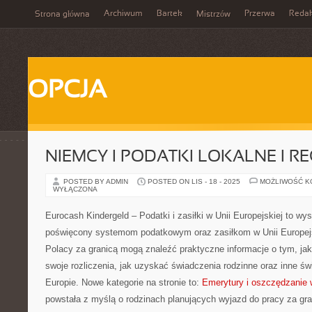
Archiwum
Bartek
Przerwa
Redak
Strona główna
Mistrzów
OPCJA
NIEMCY I PODATKI LOKALNE I R
POSTED BY ADMIN
POSTED ON LIS - 18 - 2025
MOŻLIWOŚĆ 
WYŁĄCZONA
Eurocash Kindergeld – Podatki i zasiłki w Unii Europejskiej to wy
poświęcony systemom podatkowym oraz zasiłkom w Unii Europejsk
Polacy za granicą mogą znaleźć praktyczne informacje o tym, ja
swoje rozliczenia, jak uzyskać świadczenia rodzinne oraz inne św
Europie. Nowe kategorie na stronie to:
Emerytury i oszczędzanie 
powstała z myślą o rodzinach planujących wyjazd do pracy za gra