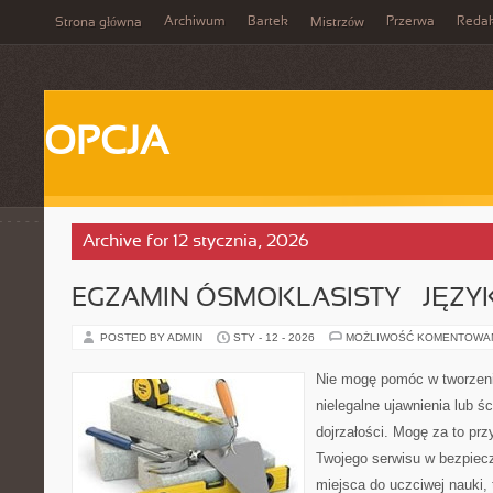
Archiwum
Bartek
Przerwa
Redak
Strona główna
Mistrzów
OPCJA
Archive for 12 stycznia, 2026
EGZAMIN ÓSMOKLASISTY – JĘZYK
POSTED BY ADMIN
STY - 12 - 2026
MOŻLIWOŚĆ KOMENTOWA
Nie mogę pomóc w tworzeniu 
nielegalne ujawnienia lub ś
dojrzałości. Mogę za to prz
Twojego serwisu w bezpieczn
miejsca do uczciwej nauki,