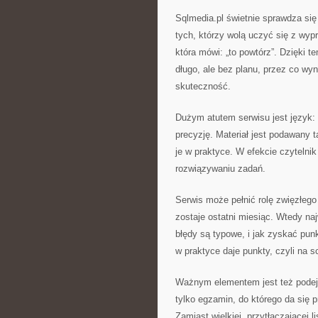
Sqlmedia.pl świetnie sprawdza się
tych, którzy wolą uczyć się z wy
która mówi: „to powtórz”. Dzięki 
długo, ale bez planu, przez co wyni
skuteczność.
Dużym atutem serwisu jest język: 
precyzję. Materiał jest podawany 
je w praktyce. W efekcie czytelnik
rozwiązywaniu zadań.
Serwis może pełnić rolę zwięzłeg
zostaje ostatni miesiąc. Wtedy naj
błędy są typowe, i jak zyskać pun
w praktyce daje punkty, czyli na 
Ważnym elementem jest też podejśc
tylko egzamin, do którego da się p
Zamiast wielkiej, przytłaczającej l