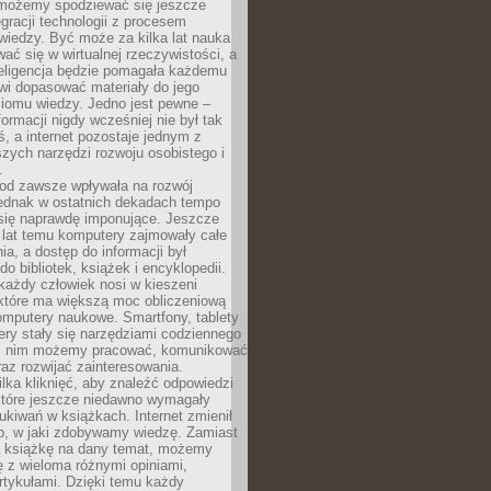
 możemy spodziewać się jeszcze
egracji technologii z procesem
wiedzy. Być może za kilka lat nauka
ać się w wirtualnej rzeczywistości, a
teligencja będzie pomagała każdemu
wi dopasować materiały do jego
ziomu wiedzy. Jedno jest pewne –
formacji nigdy wcześniej nie był tak
iś, a internet pozostaje jednym z
szych narzędzi rozwoju osobistego i
.
 od zawsze wpływała na rozwój
 jednak w ostatnich dekadach tempo
 się naprawdę imponujące. Jeszcze
t lat temu komputery zajmowały całe
a, a dostęp do informacji był
do bibliotek, książek i encyklopedii.
każdy człowiek nosi w kieszeni
 które ma większą moc obliczeniową
omputery naukowe. Smartfony, tablety
ry stały się narzędziami codziennego
ki nim możemy pracować, komunikować
raz rozwijać zainteresowania.
lka kliknięć, aby znaleźć odpowiedzi
 które jeszcze niedawno wymagały
ukiwań w książkach. Internet zmienił
b, w jaki zdobywamy wiedzę. Zamiast
ą książkę na dany temat, możemy
 z wieloma różnymi opiniami,
artykułami. Dzięki temu każdy