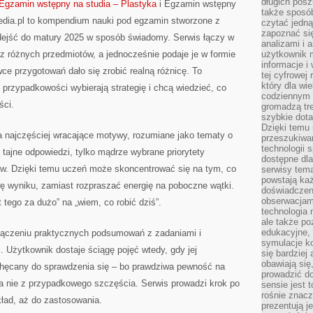
długich posz
Egzamin wstępny na studia – Plastyka
i Egzamin wstępny
także sposó
media.pl to kompendium nauki pod egzamin stworzone z
czytać jedn
zapoznać się
dejść do matury 2025 w sposób świadomy. Serwis łączy w
analizami i 
z różnych przedmiotów, a jednocześnie podaje je w formie
użytkownik 
informacje i
ce przygotowań dało się zrobić realną różnicę. To
tej cyfrowej 
który dla wi
 przypadkowości wybierają strategię i chcą wiedzieć, co
codziennym k
ści.
gromadzą tre
szybkie dota
Dzięki temu 
a najczęściej wracające motywy, rozumiane jako tematy o
przeszukiwan
technologii s
 tajne odpowiedzi, tylko mądrze wybrane priorytety
dostępne dla
w. Dzięki temu uczeń może skoncentrować się na tym, co
serwisy tema
powstają każ
ę wyniku, zamiast rozpraszać energię na poboczne wątki.
doświadczen
obserwacjam
 tego za dużo” na „wiem, co robić dziś”.
technologia n
ale także po
edukacyjne, 
połączeniu praktycznych podsumowań z zadaniami i
symulacje k
 Użytkownik dostaje ściągę pojęć wtedy, gdy jej
się bardziej
obawiają się
achęcany do sprawdzenia się – bo prawdziwa pewność na
prowadzić d
 a nie z przypadkowego szczęścia. Serwis prowadzi krok po
sensie jest 
rośnie znacze
kład, aż do zastosowania.
prezentują j