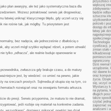
przyszłości
większej int
 jako plan awaryjny, ale też jako systematyczna baza dla
zdobywania 
przedzeniem. Możesz potraktować serwis jak drogowskaz,
będzie odbyw
sztuczna in
temu łatwiej uniknąć klasycznego błędu, gdy uczeń uczy się
użytkowniko
potrzeb i po
k nie rośnie tak, jak mógłby. Tu priorytetem jest
dostęp do in
łatwy jak dz
najpotężniej
społecznego
normalny, bez nadęcia, ale jednocześnie z dbałością o
Technologia
cywilizacji,
tak, aby uczeń mógł szybko wyłapać rdzeń, a potem utrwalić
zmian stało
 nie tylko „odhacza”, ale realnie buduje opanowanie w
kilkadziesią
pomieszczeni
ograniczony 
Dziś niemal 
urządzenie,
o przewodnika, zwłaszcza gdy brakuje czasu, a do matury
niż dawne k
oraz kompute
ważniejsze jest, by wiedzieć: co umieć na pewno, jakie
życia. Dzię
kty na rzeczach prostych. Sqlmedia.pl skupia się na tym, co
się, uczyć o
Wystarczy ki
schematach rozwiązań oraz na oswajaniu formatu arkusza.
na pytania,
długich posz
także sposó
ie do presji. Serwis przypomina, że matura to nie dramat,
czytać jedn
rzygotować, jeśli rozbije się materiał na konkretne zadania.
zapoznać się
analizami i 
isty „wszystkiego”, dostajesz mikrocel: powtórz ten dział.