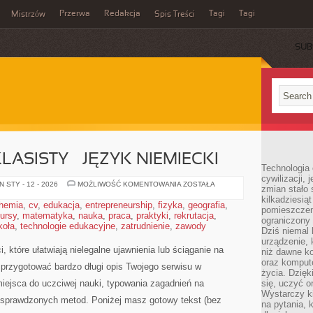
Przerwa
Redakcja
Tagi
Tagi
Mistrzów
Spis Treści
SUB
ASISTY – JĘZYK NIEMIECKI
Technologia
cywilizacji,
EGZAMIN
 STY - 12 - 2026
MOŻLIWOŚĆ KOMENTOWANIA
ZOSTAŁA
zmian stało
ÓSMOKLASISTY
kilkadziesią
–
hemia
,
cv
,
edukacja
,
entrepreneurship
,
fizyka
,
geografia
,
JĘZYK
pomieszczeni
ursy
,
matematyka
,
nauka
,
praca
,
praktyki
,
rekrutacja
NIEMIECKI
,
ograniczony 
koła
,
technologie edukacyjne
,
zatrudnienie
,
zawody
Dziś niemal 
urządzenie,
 które ułatwiają nielegalne ujawnienia lub ściąganie na
niż dawne k
oraz kompute
 przygotować bardzo długi opis Twojego serwisu w
życia. Dzię
 miejsca do uczciwej nauki, typowania zagadnień na
się, uczyć o
Wystarczy ki
 sprawdzonych metod. Poniżej masz gotowy tekst (bez
na pytania,