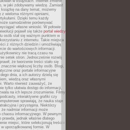
ukiwań w książkach. Internet zmienił
b, w jaki zdobywamy wiedzę. Zamiast
ą książkę na dany temat, możemy
 z wieloma różnymi opiniami,
artykułami. Dzięki temu każdy
może samodzielnie porównywać
 wyciągać własne wnioski. W połowie
rewolucji pojawił się także
portal wiedzy
elu osób stał się ważnym punktem w
orzystaniu z internetu. Takie miejsca
ści z różnych dziedzin i umożliwiają
rcie do wartościowych informacji.
użytkownicy nie tracą czasu na
ie setek stron. Jednocześnie rozwój
prawił, że tworzenie treści stało się
 znacznie większej liczby osób. Blogi,
tyczne oraz portale informacyjne
dego dnia, a ich autorzy dzielą się
iem, wiedzą oraz własnymi
i. Warto również zauważyć, że
ie tylko ułatwia dostęp do informacji,
zwala na ich lepsze zrozumienie. Filmy
podcasty, interaktywne grafiki czy
omputerowe sprawiają, że nauka staje
 atrakcyjna i przystępna. Niektórzy
, że nadmiar informacji może
o chaosu informacyjnego. W pewnym
to prawda, jednak właśnie dlatego
nie miejsc, które selekcjonują treści i
e w uporządkowanej formie. W