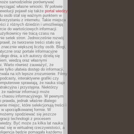
może samodzielnie porównywać
 wyciągać własne wnioski. W połowie
rewolucji pojawił się także
portal wiedzy
elu osób stał się ważnym punktem w
orzystaniu z internetu. Takie miejsca
ści z różnych dziedzin i umożliwiają
rcie do wartościowych informacji.
użytkownicy nie tracą czasu na
ie setek stron. Jednocześnie rozwój
prawił, że tworzenie treści stało się
 znacznie większej liczby osób. Blogi,
tyczne oraz portale informacyjne
dego dnia, a ich autorzy dzielą się
iem, wiedzą oraz własnymi
i. Warto również zauważyć, że
ie tylko ułatwia dostęp do informacji,
zwala na ich lepsze zrozumienie. Filmy
podcasty, interaktywne grafiki czy
omputerowe sprawiają, że nauka staje
 atrakcyjna i przystępna. Niektórzy
, że nadmiar informacji może
o chaosu informacyjnego. W pewnym
to prawda, jednak właśnie dlatego
nie miejsc, które selekcjonują treści i
e w uporządkowanej formie. W
 możemy spodziewać się jeszcze
egracji technologii z procesem
wiedzy. Być może za kilka lat nauka
ać się w wirtualnej rzeczywistości, a
teligencja będzie pomagała każdemu