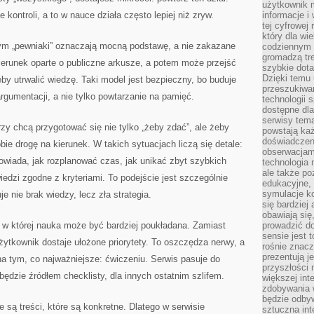
użytkownik 
kontroli, a to w nauce działa często lepiej niż zryw.
informacje i
tej cyfrowej 
który dla wi
rym „pewniaki” oznaczają mocną podstawę, a nie zakazane
codziennym k
gromadzą tre
ierunek oparte o publiczne arkusze, a potem może przejść
szybkie dota
Dzięki temu 
y utrwalić wiedzę. Taki model jest bezpieczny, bo buduje
przeszukiwan
rgumentacji, a nie tylko powtarzanie na pamięć.
technologii s
dostępne dla
serwisy tema
órzy chcą przygotować się nie tylko „żeby zdać”, ale żeby
powstają każ
doświadczen
ie drogę na kierunek. W takich sytuacjach liczą się detale:
obserwacjam
owiada, jak rozplanować czas, jak unikać zbyt szybkich
technologia n
ale także po
dzi zgodne z kryteriami. To podejście jest szczególnie
edukacyjne, 
symulacje k
 nie brak wiedzy, lecz zła strategia.
się bardziej
obawiają się
, w której nauka może być bardziej poukładana. Zamiast
prowadzić d
sensie jest 
ytkownik dostaje ułożone priorytety. To oszczędza nerwy, a
rośnie znacze
prezentują j
a tym, co najważniejsze: ćwiczeniu. Serwis pasuje do
przyszłości
będzie źródłem checklisty, dla innych ostatnim szlifem.
większej int
zdobywania 
będzie odbyw
 są treści, które są konkretne. Dlatego w serwisie
sztuczna in