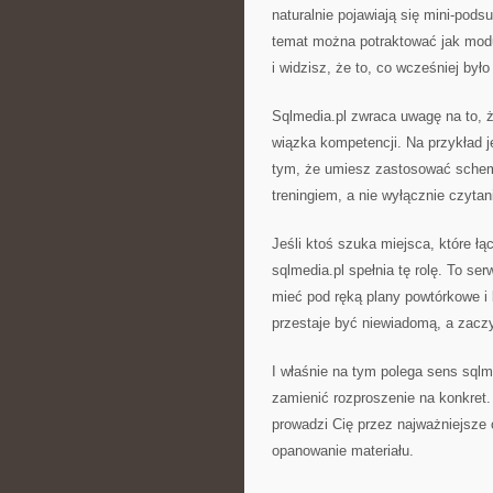
naturalnie pojawiają się mini-pod
temat można potraktować jak modu
i widzisz, że to, co wcześniej było
Sqlmedia.pl zwraca uwagę na to, ż
wiązka kompetencji. Na przykład j
tym, że umiesz zastosować schema
treningiem, a nie wyłącznie czyta
Jeśli ktoś szuka miejsca, które ł
sqlmedia.pl spełnia tę rolę. To se
mieć pod ręką plany powtórkowe i
przestaje być niewiadomą, a zacz
I właśnie na tym polega sens sqlm
zamienić rozproszenie na konkret.
prowadzi Cię przez najważniejsze 
opanowanie materiału.