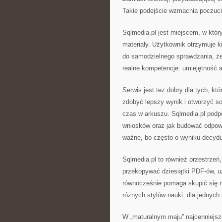
Takie podejście wzmacnia poczucie 
Sqlmedia.pl jest miejscem, w któ
materiały. Użytkownik otrzymuje k
do samodzielnego sprawdzania, żeb
realne kompetencje: umiejętność a
Serwis jest też dobry dla tych, kt
zdobyć lepszy wynik i otworzyć sob
czas w arkuszu. Sqlmedia.pl podp
wniosków oraz jak budować odpowie
ważne, bo często o wyniku decyduje
Sqlmedia.pl to również przestrzeń
przekopywać dziesiątki PDF-ów, uż
równocześnie pomaga skupić się n
różnych stylów nauki: dla jednych 
W „maturalnym maju” najcenniejsze