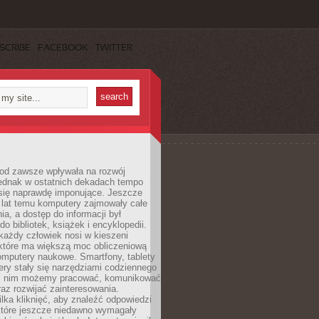
SCRIBE
FACEBOOK
TWITTER
 od zawsze wpływała na rozwój
 jednak w ostatnich dekadach tempo
 się naprawdę imponujące. Jeszcze
t lat temu komputery zajmowały całe
a, a dostęp do informacji był
do bibliotek, książek i encyklopedii.
każdy człowiek nosi w kieszeni
 które ma większą moc obliczeniową
omputery naukowe. Smartfony, tablety
ry stały się narzędziami codziennego
ki nim możemy pracować, komunikować
raz rozwijać zainteresowania.
lka kliknięć, aby znaleźć odpowiedzi
 które jeszcze niedawno wymagały