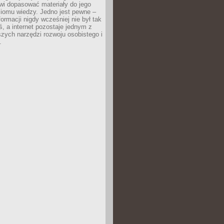
wi dopasować materiały do jego
ziomu wiedzy. Jedno jest pewne –
formacji nigdy wcześniej nie był tak
iś, a internet pozostaje jednym z
szych narzędzi rozwoju osobistego i
.