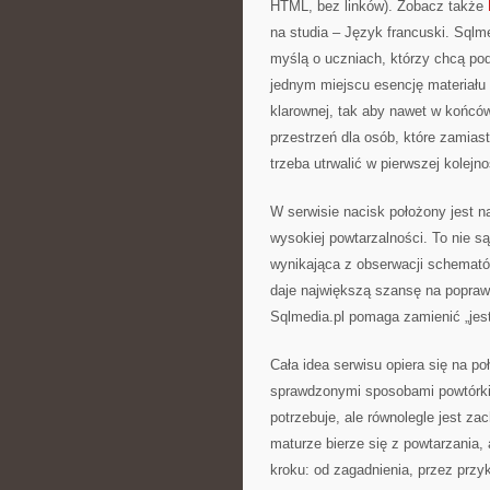
HTML, bez linków). Zobacz także
na studia – Język francuski. Sql
myślą o uczniach, którzy chcą po
jednym miejscu esencję materiału 
klarownej, tak aby nawet w końców
przestrzeń dla osób, które zamiast
trzeba utrwalić w pierwszej kolejno
W serwisie nacisk położony jest n
wysokiej powtarzalności. To nie są
wynikająca z obserwacji schemató
daje największą szansę na popraw
Sqlmedia.pl pomaga zamienić „jest
Cała idea serwisu opiera się na 
sprawdzonymi sposobami powtórki.
potrzebuje, ale równolegle jest z
maturze bierze się z powtarzania,
kroku: od zagadnienia, przez przy