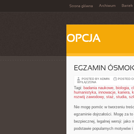
Archiwum
Bartek
Strona główna
OPCJA
EGZAMIN ÓSMOKL
POSTED BY ADMIN
POSTED ON
WYŁĄCZONA
Tagi:
badania naukowe
,
biologia
,
c
humanistyka
,
innowacje
,
kariera
,
k
rozwój zawodowy
,
staż
,
studia
,
sz
Nie mogę pomóc w tworzeniu treści,
egzaminie dojrzałości. Mogę za to
bezpiecznej, legalnej wersji: jako
podstawie popularnych motywów i