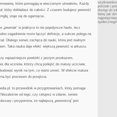
użytkowniko
sumowania, które pomagają w wieczornym utrwaleniu. Każdy
potrzeb i po
ł, który dokładasz do całości. Z czasem budujesz pewność
dostęp do in
łatwy jak dz
 mgłą, staje się do ogarnięcia.
najpotężniej
społecznego
e „pewniak” w praktyce to nie pojedyncze hasło, lecz
edno zagadnienie może łączyć definicje, a sukces polega na
t. Dlatego serwis zachęca do nauki, która jest realnym
niem. Taka nauka daje efekt: większą pewność w arkuszu.
ączy najważniejsze powtórki z jasnym przekazem,
rwis dla uczniów, którzy chcą podejść do matury uczciwie,
 budować wynik na tym, co warto umieć. W efekcie matura
yna być procesem do przejścia.
edia.pl: to przewodnik w przygotowaniach, który pomaga
 Niezależnie od tego, czy celujesz w zdanie, serwis
obszary i przypomina, że najlepszą „pewnością” jest