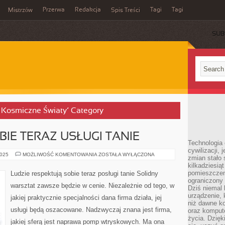
Przerwa
Redakcja
Tagi
Tagi
Mistrzów
Spis Treści
SUB
i i Kosmiczne Światy’ Category
BIE TERAZ USŁUGI TANIE
Technologia
cywilizacji,
LUDZIE
2025
MOŻLIWOŚĆ KOMENTOWANIA
ZOSTAŁA WYŁĄCZONA
zmian stało
CENIĄ
kilkadziesią
SOBIE
TERAZ
pomieszczeni
Ludzie respektują sobie teraz posługi tanie Solidny
USŁUGI
ograniczony 
TANIE
warsztat zawsze będzie w cenie. Niezależnie od tego, w
Dziś niemal 
urządzenie,
jakiej praktycznie specjalności dana firma działa, jej
niż dawne k
usługi będą oszacowane. Nadzwyczaj znana jest firma,
oraz kompute
życia. Dzię
jakiej sferą jest naprawa pomp wtryskowych. Ma ona