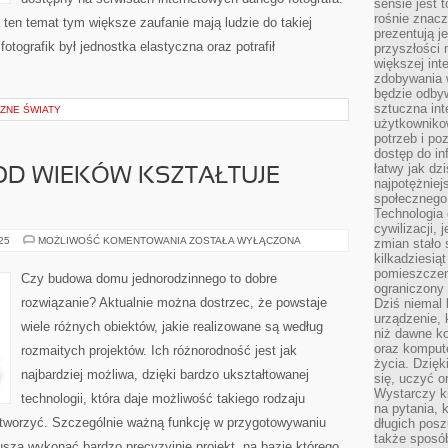
sensie jest 
rośnie znacze
ten temat tym większe zaufanie mają ludzie do takiej
prezentują j
otografik był jednostka elastyczna oraz potrafił
przyszłości
większej int
zdobywania 
będzie odbyw
sztuczna in
CZNE ŚWIATY
użytkowniko
potrzeb i po
dostęp do in
łatwy jak dz
OD WIEKÓW KSZTAŁTUJE
najpotężniej
społecznego
Technologia
cywilizacji,
ARCHITEKTURA,
025
MOŻLIWOŚĆ KOMENTOWANIA
ZOSTAŁA WYŁĄCZONA
zmian stało
OD
kilkadziesią
WIEKÓW
pomieszczeni
KSZTAŁTUJE
Czy budowa domu jednorodzinnego to dobre
WASZ
ograniczony 
ŚWIAT
rozwiązanie? Aktualnie można dostrzec, że powstaje
Dziś niemal 
urządzenie,
wiele różnych obiektów, jakie realizowane są według
niż dawne k
oraz kompute
rozmaitych projektów. Ich różnorodność jest jak
życia. Dzię
najbardziej możliwa, dzięki bardzo ukształtowanej
się, uczyć o
Wystarczy ki
technologii, która daje możliwość takiego rodzaju
na pytania,
e tworzyć. Szczególnie ważną funkcję w przygotowywaniu
długich posz
także sposó
muszą wykonać bardzo precyzyjnie projekt, na bazie którego