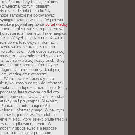
ą książkę na dany temat, możemy
 z wieloma różnymi opiniami,
artykułami. Dzięki temu każdy
może samodzielnie porównywać
 wyciągać własne wnioski. W połowie
rewolucji pojawił się także
portal wiedzy
elu osób stał się ważnym punktem w
orzystaniu z internetu. Takie miejsca
ści z różnych dziedzin i umożliwiają
rcie do wartościowych informacji.
użytkownicy nie tracą czasu na
ie setek stron. Jednocześnie rozwój
prawił, że tworzenie treści stało się
 znacznie większej liczby osób. Blogi,
tyczne oraz portale informacyjne
dego dnia, a ich autorzy dzielą się
iem, wiedzą oraz własnymi
i. Warto również zauważyć, że
ie tylko ułatwia dostęp do informacji,
zwala na ich lepsze zrozumienie. Filmy
podcasty, interaktywne grafiki czy
omputerowe sprawiają, że nauka staje
 atrakcyjna i przystępna. Niektórzy
, że nadmiar informacji może
o chaosu informacyjnego. W pewnym
to prawda, jednak właśnie dlatego
nie miejsc, które selekcjonują treści i
e w uporządkowanej formie. W
 możemy spodziewać się jeszcze
egracji technologii z procesem