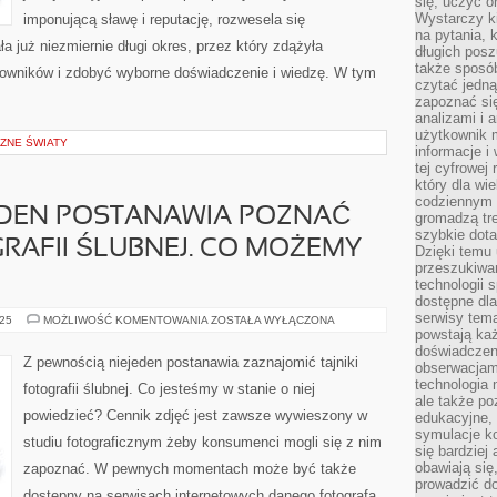
się, uczyć o
Wystarczy ki
imponującą sławę i reputację, rozwesela się
na pytania,
ła już niezmiernie długi okres, przez który zdążyła
długich posz
także sposó
owników i zdobyć wyborne doświadczenie i wiedzę. W tym
czytać jedn
zapoznać się
analizami i 
użytkownik 
CZNE ŚWIATY
informacje i
tej cyfrowej 
który dla wi
codziennym k
EDEN POSTANAWIA POZNAĆ
gromadzą tre
szybkie dota
AFII ŚLUBNEJ. CO MOŻEMY
Dzięki temu 
przeszukiwan
technologii s
dostępne dla
serwisy tema
NA
025
MOŻLIWOŚĆ KOMENTOWANIA
ZOSTAŁA WYŁĄCZONA
PEWNO
powstają każ
NIEJEDEN
doświadczen
POSTANAWIA
Z pewnością niejeden postanawia zaznajomić tajniki
obserwacjam
POZNAĆ
MEANDRY
technologia n
fotografii ślubnej. Co jesteśmy w stanie o niej
FOTOGRAFII
ale także po
ŚLUBNEJ.
powiedzieć? Cennik zdjęć jest zawsze wywieszony w
edukacyjne, 
CO
MOŻEMY
symulacje k
studiu fotograficznym żeby konsumenci mogli się z nim
O
się bardziej
NIEJ
OGŁOSIĆ?
obawiają się
zapoznać. W pewnych momentach może być także
prowadzić d
dostępny na serwisach internetowych danego fotografa.