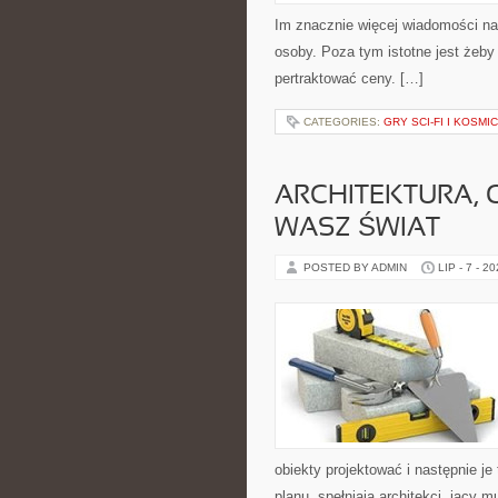
Im znacznie więcej wiadomości na 
osoby. Poza tym istotne jest żeby f
pertraktować ceny. […]
CATEGORIES:
GRY SCI-FI I KOSMI
ARCHITEKTURA, 
WASZ ŚWIAT
POSTED BY ADMIN
LIP - 7 - 2
obiekty projektować i następnie j
planu, spełniają architekci, jacy 