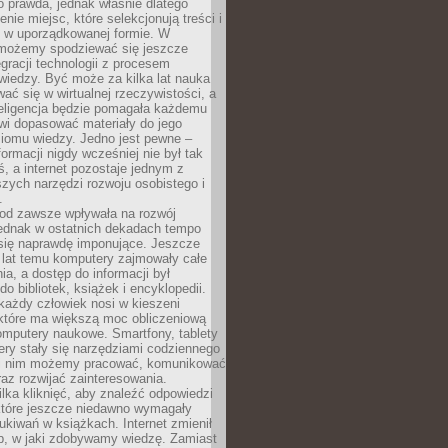
to prawda, jednak właśnie dlatego
nie miejsc, które selekcjonują treści i
e w uporządkowanej formie. W
 możemy spodziewać się jeszcze
egracji technologii z procesem
wiedzy. Być może za kilka lat nauka
ać się w wirtualnej rzeczywistości, a
teligencja będzie pomagała każdemu
wi dopasować materiały do jego
ziomu wiedzy. Jedno jest pewne –
formacji nigdy wcześniej nie był tak
iś, a internet pozostaje jednym z
szych narzędzi rozwoju osobistego i
.
 od zawsze wpływała na rozwój
 jednak w ostatnich dekadach tempo
 się naprawdę imponujące. Jeszcze
t lat temu komputery zajmowały całe
a, a dostęp do informacji był
do bibliotek, książek i encyklopedii.
każdy człowiek nosi w kieszeni
 które ma większą moc obliczeniową
omputery naukowe. Smartfony, tablety
ry stały się narzędziami codziennego
ki nim możemy pracować, komunikować
raz rozwijać zainteresowania.
lka kliknięć, aby znaleźć odpowiedzi
 które jeszcze niedawno wymagały
ukiwań w książkach. Internet zmienił
b, w jaki zdobywamy wiedzę. Zamiast