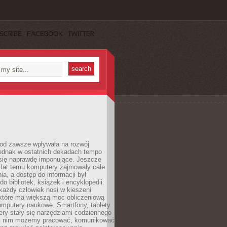
SCRIBE
FACEBOOK
TWITTER
 od zawsze wpływała na rozwój
 jednak w ostatnich dekadach tempo
 się naprawdę imponujące. Jeszcze
t lat temu komputery zajmowały całe
a, a dostęp do informacji był
do bibliotek, książek i encyklopedii.
każdy człowiek nosi w kieszeni
 które ma większą moc obliczeniową
omputery naukowe. Smartfony, tablety
ry stały się narzędziami codziennego
ki nim możemy pracować, komunikować