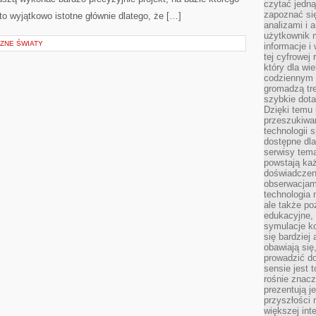
czytać jedn
zapoznać się
to wyjątkowo istotne głównie dlatego, że […]
analizami i 
użytkownik 
CZNE ŚWIATY
informacje i
tej cyfrowej 
który dla wi
codziennym k
gromadzą tre
szybkie dota
Dzięki temu 
przeszukiwan
technologii s
dostępne dla
serwisy tema
powstają każ
doświadczen
obserwacjam
technologia n
ale także po
edukacyjne, 
symulacje k
się bardziej
obawiają się
prowadzić d
sensie jest 
rośnie znacze
prezentują j
przyszłości
większej int