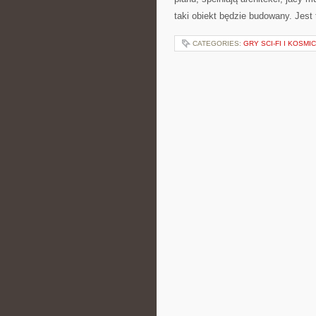
taki obiekt będzie budowany. Jest 
CATEGORIES:
GRY SCI-FI I KOSMI