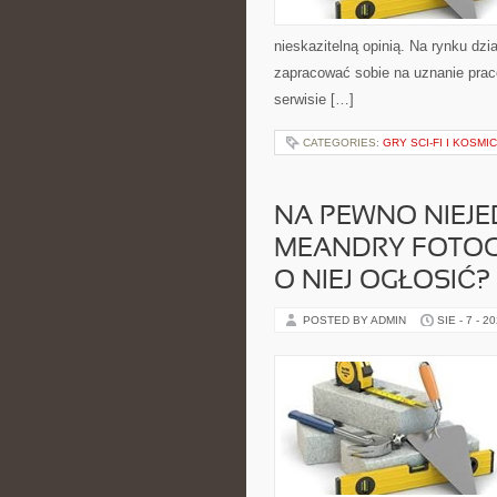
nieskazitelną opinią. Na rynku dzia
zapracować sobie na uznanie prac
serwisie […]
CATEGORIES:
GRY SCI-FI I KOSMI
NA PEWNO NIEJ
MEANDRY FOTOGR
O NIEJ OGŁOSIĆ?
POSTED BY ADMIN
SIE - 7 - 2