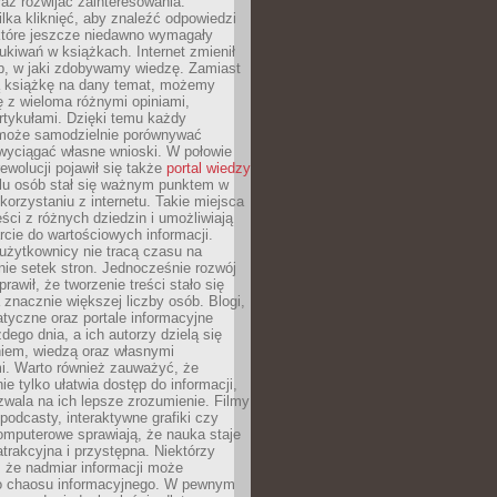
raz rozwijać zainteresowania.
lka kliknięć, aby znaleźć odpowiedzi
 które jeszcze niedawno wymagały
ukiwań w książkach. Internet zmienił
b, w jaki zdobywamy wiedzę. Zamiast
ą książkę na dany temat, możemy
 z wieloma różnymi opiniami,
artykułami. Dzięki temu każdy
może samodzielnie porównywać
 wyciągać własne wnioski. W połowie
rewolucji pojawił się także
portal wiedzy
elu osób stał się ważnym punktem w
orzystaniu z internetu. Takie miejsca
ści z różnych dziedzin i umożliwiają
rcie do wartościowych informacji.
użytkownicy nie tracą czasu na
ie setek stron. Jednocześnie rozwój
prawił, że tworzenie treści stało się
 znacznie większej liczby osób. Blogi,
tyczne oraz portale informacyjne
dego dnia, a ich autorzy dzielą się
iem, wiedzą oraz własnymi
i. Warto również zauważyć, że
ie tylko ułatwia dostęp do informacji,
zwala na ich lepsze zrozumienie. Filmy
podcasty, interaktywne grafiki czy
omputerowe sprawiają, że nauka staje
 atrakcyjna i przystępna. Niektórzy
, że nadmiar informacji może
o chaosu informacyjnego. W pewnym