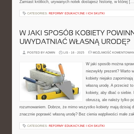
Zamiast krótkich, urywanych notek dostajesz historię, w której […
CATEGORIES:
REFORMY EDUKACYJNE I ICH SKUTKI
W JAKI SPOSÓB KOBIETY POWIN
UWYDATNIAĆ WŁASNĄ URODĘ?
POSTED BY ADMIN
LIS - 16 - 2025
MOŻLIWOŚĆ KOMENTOWAN
W jaki sposób można spraw
niezwykły prezent? Warto w
kobiety niejako zapominają
własną urodę. A przecież to
kobiety, aby dbać o siebie.
obruszą, ale należy tylko p
rozumowaniem. Dobrze, że mimo wszystko kobiety mają dzisiaj 
znacznie poprawić własną urodę? Bez cienia wątpliwości małe za
CATEGORIES:
REFORMY EDUKACYJNE I ICH SKUTKI