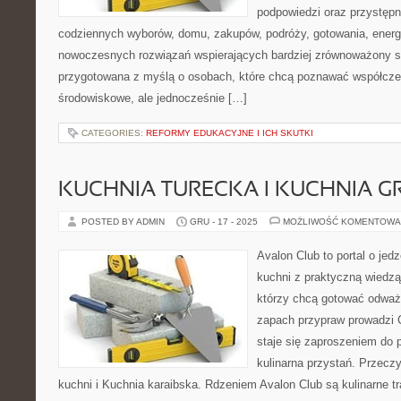
podpowiedzi oraz przystępn
codziennych wyborów, domu, zakupów, podróży, gotowania, energii
nowoczesnych rozwiązań wspierających bardziej zrównoważony sty
przygotowana z myślą o osobach, które chcą poznawać współcz
środowiskowe, ale jednocześnie […]
CATEGORIES:
REFORMY EDUKACYJNE I ICH SKUTKI
KUCHNIA TURECKA I KUCHNIA G
POSTED BY ADMIN
GRU - 17 - 2025
MOŻLIWOŚĆ KOMENTOWA
Avalon Club to portal o jedz
kuchni z praktyczną wiedzą
którzy chcą gotować odważni
zapach przypraw prowadzi C
staje się zaproszeniem do p
kulinarna przystań. Przecz
kuchni i Kuchnia karaibska. Rdzeniem Avalon Club są kulinarne tr