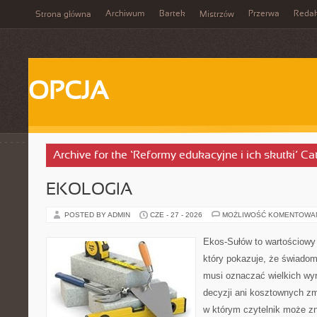
Archiwum
Bartek
Przerwa
Redak
Strona główna
Mistrzów
OPCJA
Archive for the ‘Reformy edukacyjne i ich skutki’ Ca
EKOLOGIA
POSTED BY ADMIN
CZE - 27 - 2026
MOŻLIWOŚĆ KOMENTOWA
Ekos-Sułów to wartościowy 
który pokazuje, że świadom
musi oznaczać wielkich wy
decyzji ani kosztownych zm
w którym czytelnik może zn