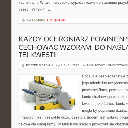
kuchennym. W takim wypadku wypada niezwykle starannie przys
części. W takim […]
CATEGORIES:
SUPLEMENTY
KAŻDY OCHRONIARZ POWINIEN 
CECHOWAĆ WZORAMI DO NAŚL
TEJ KWESTII
POSTED BY ADMIN
SIE - 3 - 2025
MOŻLIWOŚĆ KOMENTOWAN
Poczucie bezpieczeństwa z
jego mienie lub też jednost
prywatnej firmy, powinien 
konta służbowego w banku.
kwestii, jako że bez konta 
mogła by poprawnie działać
firmowych jest niezwykle dużo, często z trudem jest wybrać inic
celową dla danej firmy. W takich warunkach przyczyni się obezna