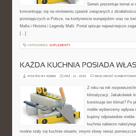
Serwis prezentuje temat w 
koncentrując się na omówieniu zjawisk związanych z działalnośc
przestępczych w Polsce, na kontynencie europejskim oraz na św
Mafia i Historia i Legendy Mafii. Portal opisuje najważniejsze zag
[…]
CATEGORIES:
SUPLEMENTY
KAŻDA KUCHNIA POSIADA WŁAS
POSTED BY ADMIN
PAŹ - 11 - 2025
MOŻLIWOŚĆ KOMENTOWA
Z roku na rok rozpowszechn
klimatyzacji. Jakakolwiek k
konstruuje ten klimat? Po p
meble wybierzemy wpływa n
kupimy odpowiednie meble 
kuchnia nabierze należyte
modne stały się kuchnie otwarte, innymi słowy nieraz pomieszc