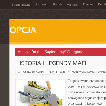
Archiwum
Bartek
Przerwa
Redak
Strona główna
Mistrzów
OPCJA
Archive for the ‘Suplementy’ Category
HISTORIA I LEGENDY MAFII
POSTED BY ADMIN
LIP - 5 - 2026
MOŻLIWOŚĆ KOMENTOWAN
Zorganizowana przestępczoś
ogromne zainteresowanie za
czytelników. Strona stanow
poświęcone organizacjom p
organizacji, a także nowym