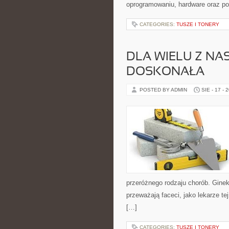
oprogramowaniu, hardware oraz po
CATEGORIES:
TUSZE I TONERY
DLA WIELU Z NA
DOSKONAŁA
POSTED BY ADMIN
SIE - 17 - 
przeróżnego rodzaju chorób. Ginek
przeważają faceci, jako lekarze te
[…]
CATEGORIES:
TUSZE I TONERY