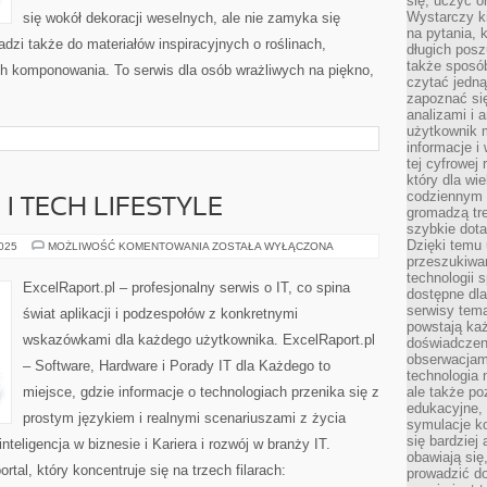
się, uczyć o
Wystarczy ki
się wokół dekoracji weselnych, ale nie zamyka się
na pytania,
dzi także do materiałów inspiracyjnych o roślinach,
długich posz
także sposó
ch komponowania. To serwis dla osób wrażliwych na piękno,
czytać jedn
zapoznać się
analizami i 
użytkownik 
informacje i
tej cyfrowej 
który dla wi
codziennym k
 I TECH LIFESTYLE
gromadzą tre
szybkie dota
Dzięki temu 
PRAWO
2025
MOŻLIWOŚĆ KOMENTOWANIA
ZOSTAŁA WYŁĄCZONA
IT
przeszukiwan
I
technologii s
RODO
ExcelRaport.pl – profesjonalny serwis o IT, co spina
dostępne dla
I
TECH
serwisy tema
świat aplikacji i podzespołów z konkretnymi
LIFESTYLE
powstają każ
wskazówkami dla każdego użytkownika. ExcelRaport.pl
doświadczen
obserwacjam
– Software, Hardware i Porady IT dla Każdego to
technologia n
miejsce, gdzie informacje o technologiach przenika się z
ale także po
edukacyjne, 
prostym językiem i realnymi scenariuszami z życia
symulacje k
się bardziej
eligencja w biznesie i Kariera i rozwój w branży IT.
obawiają się
tal, który koncentruje się na trzech filarach:
prowadzić d