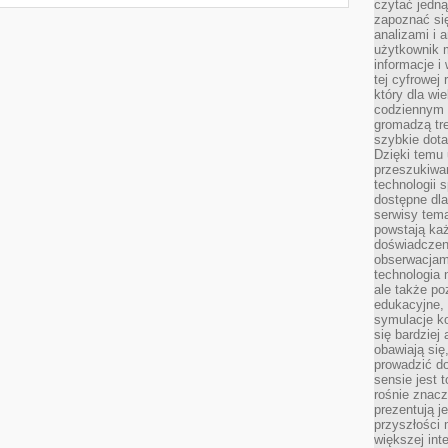
czytać jedn
zapoznać się
analizami i 
użytkownik 
informacje i
tej cyfrowej 
który dla wi
codziennym k
gromadzą tre
szybkie dota
Dzięki temu 
przeszukiwan
technologii s
dostępne dla
serwisy tema
powstają każ
doświadczen
obserwacjam
technologia n
ale także po
edukacyjne, 
symulacje k
się bardziej
obawiają się
prowadzić d
sensie jest 
rośnie znacze
prezentują j
przyszłości
większej int