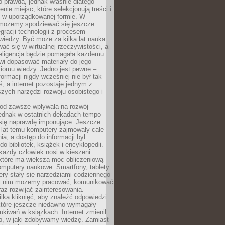
to prawda, jednak właśnie dlatego
nie miejsc, które selekcjonują treści i
e w uporządkowanej formie. W
 możemy spodziewać się jeszcze
egracji technologii z procesem
wiedzy. Być może za kilka lat nauka
ać się w wirtualnej rzeczywistości, a
teligencja będzie pomagała każdemu
wi dopasować materiały do jego
ziomu wiedzy. Jedno jest pewne –
formacji nigdy wcześniej nie był tak
iś, a internet pozostaje jednym z
szych narzędzi rozwoju osobistego i
.
 od zawsze wpływała na rozwój
 jednak w ostatnich dekadach tempo
 się naprawdę imponujące. Jeszcze
t lat temu komputery zajmowały całe
a, a dostęp do informacji był
do bibliotek, książek i encyklopedii.
każdy człowiek nosi w kieszeni
 które ma większą moc obliczeniową
omputery naukowe. Smartfony, tablety
ry stały się narzędziami codziennego
ki nim możemy pracować, komunikować
raz rozwijać zainteresowania.
lka kliknięć, aby znaleźć odpowiedzi
 które jeszcze niedawno wymagały
ukiwań w książkach. Internet zmienił
b, w jaki zdobywamy wiedzę. Zamiast