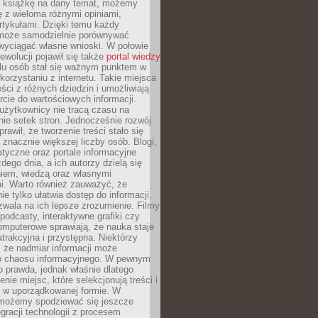
ą książkę na dany temat, możemy
 z wieloma różnymi opiniami,
artykułami. Dzięki temu każdy
może samodzielnie porównywać
 wyciągać własne wnioski. W połowie
rewolucji pojawił się także
portal wiedzy
elu osób stał się ważnym punktem w
orzystaniu z internetu. Takie miejsca
ści z różnych dziedzin i umożliwiają
rcie do wartościowych informacji.
użytkownicy nie tracą czasu na
ie setek stron. Jednocześnie rozwój
prawił, że tworzenie treści stało się
 znacznie większej liczby osób. Blogi,
tyczne oraz portale informacyjne
dego dnia, a ich autorzy dzielą się
iem, wiedzą oraz własnymi
i. Warto również zauważyć, że
ie tylko ułatwia dostęp do informacji,
zwala na ich lepsze zrozumienie. Filmy
podcasty, interaktywne grafiki czy
omputerowe sprawiają, że nauka staje
 atrakcyjna i przystępna. Niektórzy
, że nadmiar informacji może
o chaosu informacyjnego. W pewnym
to prawda, jednak właśnie dlatego
nie miejsc, które selekcjonują treści i
e w uporządkowanej formie. W
 możemy spodziewać się jeszcze
egracji technologii z procesem