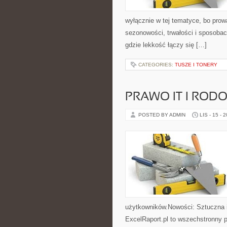
wyłącznie w tej tematyce, bo prowa
sezonowości, trwałości i sposoba
gdzie lekkość łączy się […]
CATEGORIES:
TUSZE I TONERY
PRAWO IT I RODO
POSTED BY ADMIN
LIS - 15 - 
użytkowników.Nowości: Sztuczna int
ExcelRaport.pl to wszechstronny por