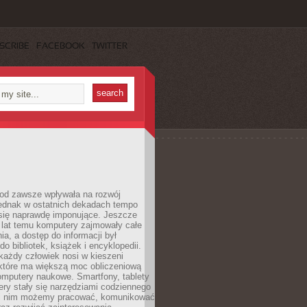
SCRIBE
FACEBOOK
TWITTER
 od zawsze wpływała na rozwój
 jednak w ostatnich dekadach tempo
 się naprawdę imponujące. Jeszcze
t lat temu komputery zajmowały całe
a, a dostęp do informacji był
do bibliotek, książek i encyklopedii.
każdy człowiek nosi w kieszeni
 które ma większą moc obliczeniową
omputery naukowe. Smartfony, tablety
ry stały się narzędziami codziennego
ki nim możemy pracować, komunikować