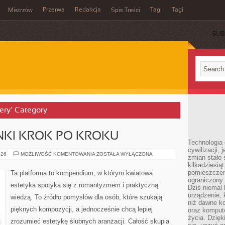
Przerwa
Redakcja
Tagi
Tagi
Mistrzów
Spis Treści
SUB
nery’ Category
ANKI KROK PO KROKU
Technologia
cywilizacji,
BUKIETY
026
MOŻLIWOŚĆ KOMENTOWANIA
ZOSTAŁA WYŁĄCZONA
zmian stało
I
kilkadziesią
WIĄZANKI
KROK
pomieszczeni
Ta platforma to kompendium, w którym kwiatowa
PO
ograniczony 
KROKU
estetyka spotyka się z romantyzmem i praktyczną
Dziś niemal 
urządzenie,
wiedzą. To źródło pomysłów dla osób, które szukają
niż dawne k
pięknych kompozycji, a jednocześnie chcą lepiej
oraz kompute
życia. Dzię
zrozumieć estetykę ślubnych aranżacji. Całość skupia