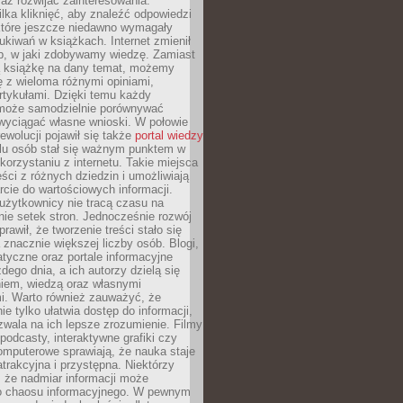
raz rozwijać zainteresowania.
lka kliknięć, aby znaleźć odpowiedzi
 które jeszcze niedawno wymagały
ukiwań w książkach. Internet zmienił
b, w jaki zdobywamy wiedzę. Zamiast
ą książkę na dany temat, możemy
 z wieloma różnymi opiniami,
artykułami. Dzięki temu każdy
może samodzielnie porównywać
 wyciągać własne wnioski. W połowie
rewolucji pojawił się także
portal wiedzy
elu osób stał się ważnym punktem w
orzystaniu z internetu. Takie miejsca
ści z różnych dziedzin i umożliwiają
rcie do wartościowych informacji.
użytkownicy nie tracą czasu na
ie setek stron. Jednocześnie rozwój
prawił, że tworzenie treści stało się
 znacznie większej liczby osób. Blogi,
tyczne oraz portale informacyjne
dego dnia, a ich autorzy dzielą się
iem, wiedzą oraz własnymi
i. Warto również zauważyć, że
ie tylko ułatwia dostęp do informacji,
zwala na ich lepsze zrozumienie. Filmy
podcasty, interaktywne grafiki czy
omputerowe sprawiają, że nauka staje
 atrakcyjna i przystępna. Niektórzy
, że nadmiar informacji może
o chaosu informacyjnego. W pewnym