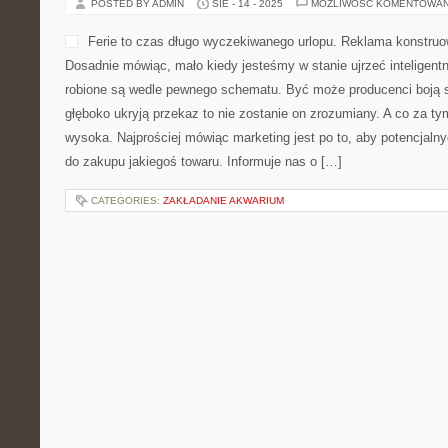
POSTED BY ADMIN
SIE - 14 - 2025
MOŻLIWOŚĆ KOMENTOWA
Ferie to czas długo wyczekiwanego urlopu. Reklama konstruow
Dosadnie mówiąc, mało kiedy jesteśmy w stanie ujrzeć inteligent
robione są wedle pewnego schematu. Być może producenci boją si
głęboko ukryją przekaz to nie zostanie on zrozumiany. A co za ty
wysoka. Najprościej mówiąc marketing jest po to, aby potencjal
do zakupu jakiegoś towaru. Informuje nas o […]
CATEGORIES:
ZAKŁADANIE AKWARIUM