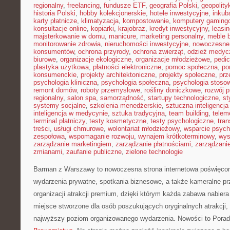
regionalny
,
freelancing
,
fundusze ETF
,
geografia Polski
,
geopolity
historia Polski
,
hobby kolekcjonerskie
,
hotele inwestycyjne
,
inkub
karty płatnicze
,
klimatyzacja
,
kompostowanie
,
komputery gaming
konsultacje online
,
kopiarki
,
krajobraz
,
kredyt inwestycyjny
,
leasi
majsterkowanie w domu
,
manicure
,
marketing personalny
,
meble 
monitorowanie zdrowia
,
nieruchomości inwestycyjne
,
nowoczesne
konsumentów
,
ochrona przyrody
,
ochrona zwierząt
,
odzież medyc
biurowe
,
organizacje ekologiczne
,
organizacje młodzieżowe
,
pedic
plastyka użytkowa
,
płatności elektroniczne
,
pomoc społeczna
,
po
konsumenckie
,
projekty architektoniczne
,
projekty społeczne
,
prz
psychologia kliniczna
,
psychologia społeczna
,
psychologia stoso
remont domów
,
roboty przemysłowe
,
rośliny doniczkowe
,
rozwój 
regionalny
,
salon spa
,
samorządność
,
startupy technologiczne
,
st
systemy socjalne
,
szkolenia menedżerskie
,
sztuczna inteligencja
inteligencja w medycynie
,
sztuka tradycyjna
,
team building
,
telem
terminal płatniczy
,
testy kosmetyczne
,
testy psychologiczne
,
tran
treści
,
usługi chmurowe
,
wolontariat młodzieżowy
,
wsparcie psych
zespołowa
,
wspomaganie rozwoju
,
wynajem krótkoterminowy
,
wys
zarządzanie marketingiem
,
zarządzanie płatnościami
,
zarządzani
zmianami
,
zaufanie publiczne
,
zielone technologie
Barman z Warszawy to nowoczesna strona internetowa poświęc
wydarzenia prywatne, spotkania biznesowe, a także kameralne prz
organizacji atrakcji premium, dzięki którym każda zabawa nabier
miejsce stworzone dla osób poszukujących oryginalnych atrakcji,
najwyższy poziom organizowanego wydarzenia. Nowości to Pora