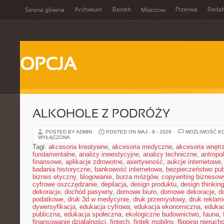
Archiwum
Bartek
Przerwa
Redak
Strona główna
Mistrzów
OPCJA
ALKOHOLE Z PODRÓŻY
POSTED BY ADMIN
POSTED ON MAJ - 9 - 2026
MOŻLIWOŚĆ K
WYŁĄCZONA
Tagi:
akcesoria kreatywne
,
akcesoria medyczne
,
akcesoria wnętr
fundamentalne
,
analizy inwestycyjne
,
analizy techniczne
,
antropo
finansowe
,
aplikacje zdrowotne
,
asertywność
,
aukcje internetowe
badania historyczne
,
bankowość internetowa
,
bezpieczeństwo pub
biznes etyczny
,
blogowanie
,
burza mózgów
,
copywriting biznesow
cyfrowe oszczędzanie
,
depilacja
,
design produktu
,
design thinking
dekoracje
,
dochód pasywny
,
domowe biuro
,
domowe dekoracje
,
d
podatkowe
,
druk 3d w medycynie
,
druk przemysłowy
,
druk rekla
dywersyfikacja
,
edukacja cyfrowa
,
edukacja ekonomiczna
,
edukac
publiczna
,
edukacja społeczna
,
ekologiczne budownictwo
,
fauna
,
finansowanie działalności
,
fintech
,
fintek mobilny
,
flipping nieruc