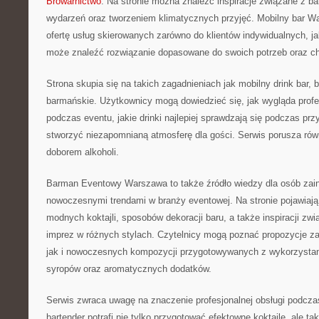
Browarnictwo
. Na stronie można znaleźć inspiracje związane z b
wydarzeń oraz tworzeniem klimatycznych przyjęć. Mobilny bar W
ofertę usług skierowanych zarówno do klientów indywidualnych, ja
może znaleźć rozwiązanie dopasowane do swoich potrzeb oraz ch
Strona skupia się na takich zagadnieniach jak mobilny drink bar, 
barmańskie. Użytkownicy mogą dowiedzieć się, jak wygląda profe
podczas eventu, jakie drinki najlepiej sprawdzają się podczas prz
stworzyć niezapomnianą atmosferę dla gości. Serwis porusza ró
doborem alkoholi.
Barman Eventowy Warszawa to także źródło wiedzy dla osób zai
nowoczesnymi trendami w branży eventowej. Na stronie pojawiają
modnych koktajli, sposobów dekoracji baru, a także inspiracji zw
imprez w różnych stylach. Czytelnicy mogą poznać propozycje za
jak i nowoczesnych kompozycji przygotowywanych z wykorzysta
syropów oraz aromatycznych dodatków.
Serwis zwraca uwagę na znaczenie profesjonalnej obsługi podcza
bartender potrafi nie tylko przygotować efektowne koktajle, ale t