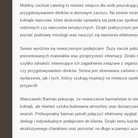
Mobilny cocktail catering to również miejsce dla osób poszukując
przygotowywaniem drinków w domowym zaciszu. Na stronie moż
koktajle owocowe, które doskonale sprawdzą się podczas spotka
rodzinnych czy wieczorów tematycznych. Dzięki praktycznym p
poznać podstawy mixologii oraz nauczyć się tworzenia efektow
Serwis wyróżnia się nowoczesnym podejściem. Duży nacisk poło
prezentowanych materiałów oraz przejrzystość informacji. Dzięk
szybko odnaleźć interesujące ich zagadnienia związane z organiz
czy przygotowywaniem drinków. Strona jest skierowana zarówno 
wydarzenia, jak i tych, którzy szukają inspiracji na mniejsze spot
przyjaciół.
Warszawski Barman pokazuje, że nowoczesne barmaństwo to nie
koktajli, ale również sztuka budowania atmosfery oraz dostarcza
wrażeń. Profesjonalny barman potrafi połączyć efektowny wygląd 
obsługi i indywidualnym podejściem do klienta. Dzięki temu każ
ekskluzywnego charakteru oraz pozostać na długo w pamięci ucz