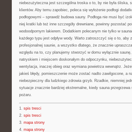
niebezużyteczna jest szczególna troska o to, by nie była śliska, 
klientów. Aby temu zapobiec, poleca się wyłożenie podłogi doda
podłogowymi – sprawdź budowa sauny. Podłoga nie musi być izolo
niej kratki lub też inne szczegóły drewniane, powinny pozostać 
wodoodpornym lakierem. Dodatkiem polecanym nie tylko w saunac
każdego typu jest odpływ wody. Warto zatroszczyć się o to, aby 
profesjonalnej saunie, a wszystko dlatego, że znacznie upraszcz
względu na to, czy planujemy stworzyć w domu wyłącznie saunę, 
natryskiem i miejscem doskonałym do odpoczynku, niebezużytecz
wentylacja, inaczej obieg oraz wymiana powietrza wewnątrz. Jeżeli
jakieś błędy, pomieszczenie może zostać nadto zawilgocone, a na
niebezpieczny dla ludzkiego zdrowia grzyb. Rzadkie, niemniej je
sytuacje znacznie bardziej ekstremalne, kiedy sauna przegrzewa 
pożaru.
1.
spis tresci
2.
spis tresci
3.
mapa strony
4.
mapa strony