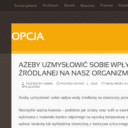
Archiwum
Bartek
Przerwa
Redak
Strona główna
Mistrzów
OPCJA
AŻEBY UZMYSŁOWIĆ SOBIE WP
ŹRÓDLANEJ NA NASZ ORGANIZM
POSTED BY ADMIN
POSTED ON PAŹ - 1 - 2025
MOŻLIWOŚĆ K
WYŁĄCZONA
Ażeby uzmysłowić sobie wpływ wody źródlanej na stworzony prz
Niezwykle ważna kwestia – podobnie jak ściany oraz sufit w sau
wykonana z materiału bardzo odpornego na wysoką temperaturę o
wybrać terakotę lub wykładzinę stworzoną z tworzywa sztucznego