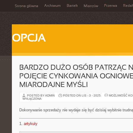
Archiwum
Bartek
Przerwa
Redak
Strona główna
Mistrzów
OPCJA
BARDZO DUŻO OSÓB PATRZĄC 
POJĘCIE CYNKOWANIA OGNIOW
MIARODAJNE MYŚLI
POSTED BY ADMIN
POSTED ON LIS - 3 - 2025
MOŻLIWOŚĆ K
WYŁĄCZONA
Dokonywanie sprzedaży nie wydaje się być dzisiaj wybitnie trudn
1.
artykuly