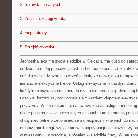
2.
Sprawdź ten artykuł
3.
Zobacz szczegóły tutaj
4.
mapa strony
5.
Przejdź do wpisu
Jednostka jaka ma swoją siedzibę w Kielcach, ma dużo do zapr
delikwentom. Jej propozycja jest na tyle różnorodna, że każdy z p
coś dla siebie. Można zauważyć jednak, że największą famą w tej 
instalacje elektryczne kielce. Usługi elektryczne w każdym domu 
każdym mieszkaniu od czasu do czasu się one psują. Usługi tej fi
uczciwe, bardzo szybko uporają się z każdym kłopotem elektrycz
przyczyny. W ich ofercie można też wyszperać usługę monitoring k
także popularna w współczesnych czasach. Ludzie pragną posiad
chcą mieć pełne przekonanie, że są bezpieczni w swoich domach
montaż monitoringu wydaje się w takiej sytuacji najlepszym wy
w mieszkaniu, w ogrodzie, a również w siedzibie firmy. W ten s