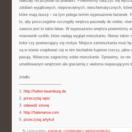
należały na przykład do prababci. Powinniśmy nauczyć się wysz
zdobień wyjątkowych, nieprzeciętnych, nieschematycznych, które
które mają duszę – na tym polega termin wyposażenie łazienek. 
to, aby poszczególne szczegóły wnętrza pasowały do siebie, równi
zawsze jest to takie łatwe. W wyposażeniu wnętrza powinniśmy o
mianownik ozdób, które nadają wygląd mieszkaniu. Nieraz takim
kolor czy powtarzający się motyw. Miejsce zamieszkania musi by
są w stanie znajdować się w nim bezładnie kupione rzeczy, jakie c
pasują. Wówczas zagracimy sobie mieszkanie. Sprawimy, że nie
umeblowanym wnętrzem ale graciarnią z wieloma niepasującymi d
źródło:
———————————
1.
http://hafen-lauenburg.de
2.
przeczytaj wpis
3.
odwiedź stronę
4.
http://halenarsw.com
5.
przeczytaj artykuł
CATEGORIES:
AGENCJE I POŚREDNICY NIERUCHOMOŚCI