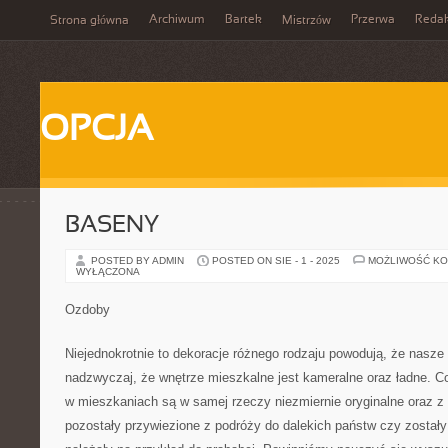
Archiwum
Bartek
Przerwa
Redak
Strona główna
Mistrzów
OPCJA
BASENY
POSTED BY ADMIN
POSTED ON SIE - 1 - 2025
MOŻLIWOŚĆ K
WYŁĄCZONA
Ozdoby
Niejednokrotnie to dekoracje różnego rodzaju powodują, że nasze
nadzwyczaj, że wnętrze mieszkalne jest kameralne oraz ładne. Co
w mieszkaniach są w samej rzeczy niezmiernie oryginalne oraz z
pozostały przywiezione z podróży do dalekich państw czy zostały