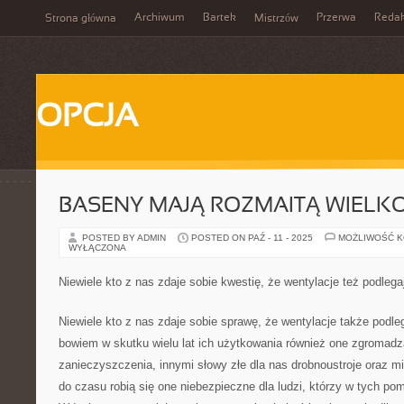
Archiwum
Bartek
Przerwa
Redak
Strona główna
Mistrzów
OPCJA
BASENY MAJĄ ROZMAITĄ WIELK
POSTED BY ADMIN
POSTED ON PAŹ - 11 - 2025
MOŻLIWOŚĆ 
WYŁĄCZONA
Niewiele kto z nas zdaje sobie kwestię, że wentylacje też podlega
Niewiele kto z nas zdaje sobie sprawę, że wentylacje także podleg
bowiem w skutku wielu lat ich użytkowania również one zgromadz
zanieczyszczenia, innymi słowy złe dla nas drobnoustroje oraz m
do czasu robią się one niebezpieczne dla ludzi, którzy w tych p