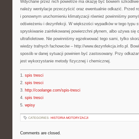
Wdychane przez nich powietrze ma okazję być bowiem szkodliwe
należy wentylacje przeczyścić oraz ewentualnie odkazić. Przed r
i ponownym uruchomieniu klimatyzacji również powinniśmy pomyś
odświeżeniu i dezynfekcji. W większości wypadków w tego typu 
spryskiwanie zainfekowanej powierzchni płynem, albo używa się o
ultrafioletowe. Nie powinniśmy egzekwować tego sami, tylko sko
wiedzy trafnych fachowców – http://www.dezynfekcja.info.pl. Bowi
sposób w danej sytuacji powinien być zastosowany. Przy odkażani
jest wykorzystanie metody fizycznej i chemicznej.
1.
spis tresci
2.
spis tresci
3.
http://coolange.com/spis-tresci
4.
spis tresci
5.
wpisy
CATEGORIES:
HISTORIA MOTORYZACJI
Comments are closed.