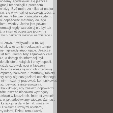
 możemy spodziewać się jeszcze
egracji technologii z procesem
wiedzy. Być może za kilka lat nauka
ać się w wirtualnej rzeczywistości, a
teligencja będzie pomagała każdemu
wi dopasować materiały do jego
ziomu wiedzy. Jedno jest pewne –
formacji nigdy wcześniej nie był tak
iś, a internet pozostaje jednym z
szych narzędzi rozwoju osobistego i
.
 od zawsze wpływała na rozwój
 jednak w ostatnich dekadach tempo
 się naprawdę imponujące. Jeszcze
t lat temu komputery zajmowały całe
a, a dostęp do informacji był
do bibliotek, książek i encyklopedii.
każdy człowiek nosi w kieszeni
 które ma większą moc obliczeniową
omputery naukowe. Smartfony, tablety
ry stały się narzędziami codziennego
ki nim możemy pracować, komunikować
raz rozwijać zainteresowania.
lka kliknięć, aby znaleźć odpowiedzi
 które jeszcze niedawno wymagały
ukiwań w książkach. Internet zmienił
b, w jaki zdobywamy wiedzę. Zamiast
ą książkę na dany temat, możemy
 z wieloma różnymi opiniami,
artykułami. Dzięki temu każdy