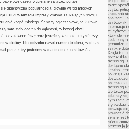
długich posz
y papierowe gazety wypierane są przez portale
także sposó
ą się gigantyczną popularnością, głównie wśród młodych
czytać jedn
zapoznać się
woje usługi w temacie imprezy kraków, szukających pokoju
analizami i 
trudnić kogoś młodego. Serwisy ogłoszeniowe, te kultowe
użytkownik 
informacje i
tują nam stały dostęp do ogłoszeń, w każdej chwili
tej cyfrowej 
który dla wi
ć poszukiwaną frazę oraz jesteśmy w stanie uczynić, czy
codziennym k
ne w okolicy. Nie potrzeba nawet numeru telefonu, większa
gromadzą tre
szybkie dota
ail przez który jesteśmy w stanie się skontaktować z
Dzięki temu 
przeszukiwan
technologii s
dostępne dla
serwisy tema
powstają każ
doświadczen
obserwacjam
technologia n
ale także po
edukacyjne, 
symulacje k
się bardziej
obawiają się
prowadzić d
sensie jest 
rośnie znacze
prezentują j