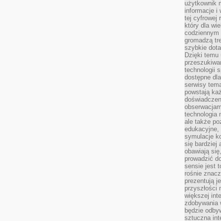
użytkownik 
informacje i
tej cyfrowej 
który dla wi
codziennym k
gromadzą tre
szybkie dota
Dzięki temu 
przeszukiwan
technologii s
dostępne dla
serwisy tema
powstają każ
doświadczen
obserwacjam
technologia n
ale także po
edukacyjne, 
symulacje k
się bardziej
obawiają się
prowadzić d
sensie jest 
rośnie znacze
prezentują j
przyszłości
większej int
zdobywania 
będzie odbyw
sztuczna in