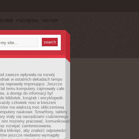
SCRIBE
FACEBOOK
TWITTER
 od zawsze wpływała na rozwój
 jednak w ostatnich dekadach tempo
 się naprawdę imponujące. Jeszcze
t lat temu komputery zajmowały całe
a, a dostęp do informacji był
do bibliotek, książek i encyklopedii.
każdy człowiek nosi w kieszeni
 które ma większą moc obliczeniową
omputery naukowe. Smartfony, tablety
ry stały się narzędziami codziennego
ki nim możemy pracować, komunikować
raz rozwijać zainteresowania.
lka kliknięć, aby znaleźć odpowiedzi
 które jeszcze niedawno wymagały