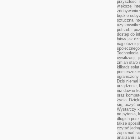
przyszłości
większej int
zdobywania 
będzie odbyw
sztuczna in
użytkowniko
potrzeb i po
dostęp do in
łatwy jak dz
najpotężniej
społecznego
Technologia
cywilizacji,
zmian stało
kilkadziesią
pomieszczeni
ograniczony 
Dziś niemal 
urządzenie,
niż dawne k
oraz kompute
życia. Dzię
się, uczyć o
Wystarczy ki
na pytania,
długich posz
także sposó
czytać jedn
zapoznać się
analizami i 