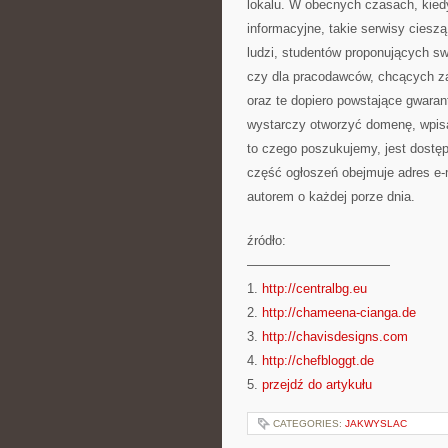
lokalu. W obecnych czasach, kied
informacyjne, takie serwisy ciesz
ludzi, studentów proponujących s
czy dla pracodawców, chcących za
oraz te dopiero powstające gwaran
wystarczy otworzyć domenę, wpisa
to czego poszukujemy, jest dostęp
część ogłoszeń obejmuje adres e-m
autorem o każdej porze dnia.
źródło:
———————————
1.
http://centralbg.eu
2.
http://chameena-cianga.de
3.
http://chavisdesigns.com
4.
http://chefbloggt.de
5.
przejdź do artykułu
CATEGORIES:
JAKWYSLAC