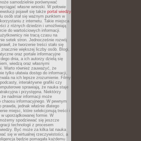
może samodzielnie porównywać
 wyciągać własne wnioski. W połowie
rewolucji pojawił się także
portal wiedzy
elu osób stał się ważnym punktem w
orzystaniu z internetu. Takie miejsca
ści z różnych dziedzin i umożliwiają
rcie do wartościowych informacji.
użytkownicy nie tracą czasu na
ie setek stron. Jednocześnie rozwój
prawił, że tworzenie treści stało się
 znacznie większej liczby osób. Blogi,
tyczne oraz portale informacyjne
dego dnia, a ich autorzy dzielą się
iem, wiedzą oraz własnymi
i. Warto również zauważyć, że
ie tylko ułatwia dostęp do informacji,
zwala na ich lepsze zrozumienie. Filmy
podcasty, interaktywne grafiki czy
omputerowe sprawiają, że nauka staje
 atrakcyjna i przystępna. Niektórzy
, że nadmiar informacji może
o chaosu informacyjnego. W pewnym
to prawda, jednak właśnie dlatego
nie miejsc, które selekcjonują treści i
e w uporządkowanej formie. W
 możemy spodziewać się jeszcze
egracji technologii z procesem
wiedzy. Być może za kilka lat nauka
ać się w wirtualnej rzeczywistości, a
teligencja będzie pomagała każdemu