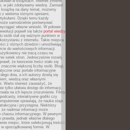
ukiwań w książkach. Internet zmienił
b, w jaki zdobywamy wiedzę. Zamiast
ą książkę na dany temat, możemy
 z wieloma różnymi opiniami,
artykułami. Dzięki temu każdy
może samodzielnie porównywać
 wyciągać własne wnioski. W połowie
rewolucji pojawił się także
portal wiedzy
elu osób stał się ważnym punktem w
orzystaniu z internetu. Takie miejsca
ści z różnych dziedzin i umożliwiają
rcie do wartościowych informacji.
użytkownicy nie tracą czasu na
ie setek stron. Jednocześnie rozwój
prawił, że tworzenie treści stało się
 znacznie większej liczby osób. Blogi,
tyczne oraz portale informacyjne
dego dnia, a ich autorzy dzielą się
iem, wiedzą oraz własnymi
i. Warto również zauważyć, że
ie tylko ułatwia dostęp do informacji,
zwala na ich lepsze zrozumienie. Filmy
podcasty, interaktywne grafiki czy
omputerowe sprawiają, że nauka staje
 atrakcyjna i przystępna. Niektórzy
, że nadmiar informacji może
o chaosu informacyjnego. W pewnym
to prawda, jednak właśnie dlatego
nie miejsc, które selekcjonują treści i
e w uporządkowanej formie. W