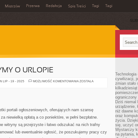
Przerwa
Redakcja
Tagi
Tagi
Mistrzów
Spis Treści
SUB
YMY O URLOPIE
Technologia
cywilizacji,
CAŁY
LIP - 19 - 2025
MOŻLIWOŚĆ KOMENTOWANIA
ZOSTAŁA
zmian stało
ROK
kilkadziesią
MARZYMY
O
pomieszczeni
URLOPIE
ograniczony 
Dziś niemal 
urządzenie,
ki portali ogłoszeniowych, oferujących nam szansę
niż dawne k
oraz kompute
a niewielką opłatą a co poniektóre, w pełni bezpłatne.
życia. Dzię
 witryny są przejrzyste i łatwo odszukać na nich trafny
się, uczyć o
Wystarczy ki
lamować lub ewentualnie ogłosić, że poszukujemy pracy czy
na pytania,