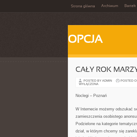
Archiwum
Bartek
Strona główna
OPCJA
CAŁY ROK MARZ
POSTED BY ADMIN
POSTED ON 
WYŁĄCZONA
Noclegi – Poznań
W Internecie możemy odszukać set
zamieszczenia osobistego anonsu z
Podzielone na kategorie tematyczne
dział, w którym chcemy się zarek