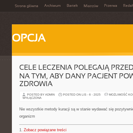
Archiwum
Bartek
Przerwa
Redak
Strona główna
Mistrzów
OPCJA
CELE LECZENIA POLEGAJĄ PRZE
NA TYM, ABY DANY PACJENT PO
ZDROWIA
POSTED BY ADMIN
POSTED ON LIS - 6 - 2025
MOŻLIWOŚĆ K
WYŁĄCZONA
Nie wszystkie metody kuracji są w stanie wydawać się pozytywni
organizm
1.
Zobacz powiązane treści