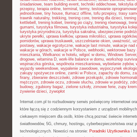
śniadaniowe
,
team building event
,
techniki oddechowe
,
tekstylia
przepisy
,
terapia online
,
terminal
,
termy
,
testowanie oprogramowan
jednostkowe
,
tiny house
,
tłumacz offline
,
tofu przepisy
,
trasy sa
trawnik naturalny
,
trekking
,
trening core
,
trening dla dzieci
,
trening
kettlebell
,
trening kobiet
,
trening po ciąży
,
trening równowagi
,
tren
gumami
,
turystyka filmowa
,
turystyka industrialna
,
turystyka kole
turystyka przyrodnicza
,
turystyka sakralna
,
ubezpieczenie podróż
ukryte perełki
,
uprawa kiełków
,
uprawa mikroliści
,
uprawa ogórków
pomidorów
,
uprawa truskawek
,
uszczelnianie okien
,
uważność
,
uz
postawy
,
wakacje egzotyczne
,
wakacje last minute
,
wakacje nad
wakacje w górach
,
wakacje w Polsce
,
webhooki
,
wektorowe bazy
mieszkania
,
Wielkanoc w hotelu
,
wilgoć w domu
,
Windows Server
drogowe
,
witamina D
,
work-life balance w domu
,
workshop surviva
wspinaczka górska
,
wspólnota mieszkaniowa
,
wybielanie zębów
,
wyjazdy weekendowe
,
wypalenie zawodowe
,
wypoczynek ekologi
zakupy spożywcze online
,
zamki w Polsce
,
zapachy do domu
,
za
firany
,
zbieranie deszczówki
,
zdrowe przekąski
,
zdrowie hormonal
mężczyzn
,
zdrowie oczu
,
zdrowie słuchu
,
zdrowie w podróży
,
zdr
budowy
,
zgubiony bagaż
,
zielone szkoły
,
zimowe ferie
,
zupy krem
żywienie dzieci
,
żywopłot
Internat.com.pl to rozbudowany serwis poświęcony internetowi o
które łączą się z codziennym korzystaniem z urządzeń mobilnyc
ciekawym miejscem dla osób, które chcą poznać świecie internet
światłowodów, 5G, chmury, hostingu, cyberbezpieczeństwa oraz 
technologicznych. Nowości na stronie:
Poradniki Użytkownika
i In