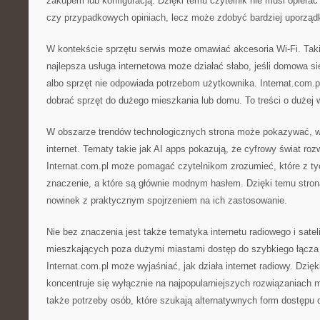
zakupem lub konfiguracją. Dzięki temu czytelnik nie musi opierać
czy przypadkowych opiniach, lecz może zdobyć bardziej uporzą
W kontekście sprzętu serwis może omawiać akcesoria Wi-Fi. Tak
najlepsza usługa internetowa może działać słabo, jeśli domowa si
albo sprzęt nie odpowiada potrzebom użytkownika. Internat.com.
dobrać sprzęt do dużego mieszkania lub domu. To treści o dużej w
W obszarze trendów technologicznych strona może pokazywać, w
internet. Tematy takie jak AI apps pokazują, że cyfrowy świat roz
Internat.com.pl może pomagać czytelnikom zrozumieć, które z ty
znaczenie, a które są głównie modnym hasłem. Dzięki temu stro
nowinek z praktycznym spojrzeniem na ich zastosowanie.
Nie bez znaczenia jest także tematyka internetu radiowego i satel
mieszkających poza dużymi miastami dostęp do szybkiego łącz
Internat.com.pl może wyjaśniać, jak działa internet radiowy. Dzięk
koncentruje się wyłącznie na najpopularniejszych rozwiązaniach m
także potrzeby osób, które szukają alternatywnych form dostępu d