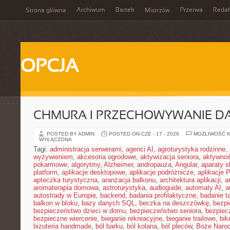
Archiwum
Bartek
Przerwa
Redak
Strona główna
Mistrzów
OPCJA
CHMURA I PRZECHOWYWANIE D
POSTED BY ADMIN
POSTED ON CZE - 17 - 2026
MOŻLIWOŚĆ 
WYŁĄCZONA
Tagi:
administracja serwerami
,
agenci AI
,
agroturystyka rodzinne
,
wyżywieniem
,
akcesoria ogrodowe
,
aktywizacja seniora
,
aktywnoś
pokarmowe
,
algorytmy
,
Alzheimer
,
andropauza
,
Angular
,
aparaty 
platform
,
aplikacje desktopowe
,
aplikacje podróżnicze
,
aplikacje
apteczka turystyczna
,
aranżacja balkonu
,
architektura aplikacji
,
a
aromaterapia domowa
,
astroturystyka
,
audioguide
,
automaty AI
,
a
autostrady w Europie
,
backend
,
badania profilaktyczne
,
badanie t
balkon w bloku
,
bazy danych SQL
,
beczka na deszczówkę
,
bezpi
bezpieczeństwo dzieci w domu
,
bezpieczeństwo seniora
,
bezpiec
bezpieczne wiercenie
,
bieganie rekreacyjne
,
bieganie trailowe
,
bik
bizuteria handmade
,
ból barku
,
ból kolana
,
ból pleców
,
Boże Naro