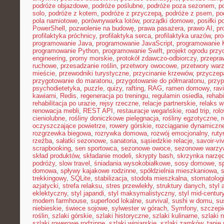
podróże objazdowe
,
podróże poślubne
,
podróże poza sezonem
,
p
solo
,
podróże z kotem
,
podróże z przyczepą
,
podróże z psem
,
po
pola namiotowe
,
porównywarka lotów
,
porządki domowe
,
posiłki p
PowerShell
,
pozwolenie na budowę
,
prawa pasażera
,
prawo AI
,
pr
profilaktyka próchnicy
,
profilaktyka serca
,
profilaktyka urazów
,
pr
programowanie Java
,
programowanie JavaScript
,
programowanie K
programowanie Python
,
programowanie Swift
,
projekt ogrodu pr
engineering
,
promy morskie
,
protokół zdawczo-odbiorczy
,
przepr
ruchowe
,
przesadzanie roślin
,
przetwory owocowe
,
przetwory war
mieście
,
przewodniki turystyczne
,
przycinanie krzewów
,
przyczep
przygotowanie do maratonu
,
przygotowanie do półmaratonu
,
przyp
psychodietetyka
,
puzzle
,
quizy
,
rafting
,
RAG
,
ramen domowy
,
rav
kawiarni
,
Redis
,
regeneracja po treningu
,
regulamin osiedla
,
rehabi
rehabilitacja po urazie
,
rejsy rzeczne
,
relacje partnerskie
,
relaks 
renowacja mebli
,
REST API
,
restauracje wegańskie
,
road trip
,
rol
cieniolubne
,
rośliny doniczkowe pielęgnacja
,
rośliny egzotyczne
,
r
oczyszczające powietrze
,
rowery górskie
,
rozciąganie dynamiczn
rozgrzewka biegowa
,
rozrywka domowa
,
rozwój emocjonalny
,
ruty
rzeźba
,
sałatki sezonowe
,
sanatoria
,
sąsiedzkie relacje
,
savoir-vi
scrapbooking
,
sen sportowca
,
sezonowe owoce
,
sezonowe warzy
skład produktów
,
składanie modeli
,
skrypty bash
,
skrzynka narzę
podróży
,
slow travel
,
śniadania wysokobiałkowe
,
sosy domowe
,
s
domowa
,
spływy kajakowe rodzinne
,
spółdzielnia mieszkaniowa
,
trekkingowy
,
SQLite
,
stabilizacja
,
stodoła mieszkalna
,
stomatolo
azjatycki
,
strefa relaksu
,
stres przewlekły
,
struktury danych
,
styl 
eklektyczny
,
styl japandi
,
styl maksymalistyczny
,
styl mid-centur
modern farmhouse
,
superfood lokalne
,
survival
,
sushi w domu
,
su
niebieskie
,
świece sojowe
,
sylwester w górach
,
Symfony
,
szczepi
roślin
,
szlaki górskie
,
szlaki historyczne
,
szlaki kulinarne
,
szlaki 
szlaki rowerowe rodzinne
,
szlaki winiarskie
,
szlaki zamków
,
tanie 