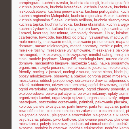
campingowa
,
kuchnia czeska
,
kuchnia dla singli
,
kuchnia gruzińs
kuchnia japońska
,
kuchnia koreańska
,
kuchnia libańska
,
kuchnia
niskobudżetowa
,
kuchnia peruwiańska
,
kuchnia portugalska
,
kuch
kuchnia regionalna Małopolski
,
kuchnia regionalna Mazur
,
kuchnia
kuchnia regionalna Śląska
,
kuchnia roślinna
,
kuchnia skandynaw
kuchnia tajska
,
kuchnia turecka
,
kuchnia ukraińska
,
kuchnia węgi
kuchnia żydowska
,
kultura herbaty
,
kultura kawy
,
łąka kwietna
,
la
Laravel
,
laser tag
,
last minute
,
lemoniady domowe
,
Linux
,
lokalne
czarterowe
,
low-code
,
lunchbox do pracy
,
łyżwiarstwo
,
macOS
,
m
małe remonty
,
malowanie mebli
,
malowanie po numerach
,
mapa of
domowe
,
masaż relaksacyjny
,
masaż sportowy
,
meble z palet
,
me
miejskie rośliny
,
mieszkanie wynajmowane
,
mieszkanie z balkon
mikroogród
,
mikroserwisy
,
mikrowyprawy
,
mindful eating
,
mniej z
ciała
,
modele językowe
,
MongoDB
,
morfologia krwi
,
muzea dla dzi
domowe
,
narciarstwo biegowe
,
narzędzia SaaS
,
nauka programow
organizmu
,
nawyki poranne
,
niemarnowanie jedzenia
,
nietoleranc
friendly
,
noclegi z jacuzzi
,
noclegi z sauną
,
nocne niebo
,
Node.js
,
obozy młodzieżowe
,
obserwacja ptaków
,
ochrona przed mrozem
,
mieszkania
,
oddech przeponowy
,
odnawianie drewna
,
odporność 
odzież outdoorowa
,
odżywianie seniorów
,
ogród deszczowy
,
ogród
ogród wertykalny
,
ogród wypoczynkowy
,
ogród zimowy pomysły
,
o
okołoporodowa
,
opieka paliatywna
,
opiekun rodzinny
,
opłaty admin
organizacja kuchni
,
organizacja spiżarni
,
organizacja szafy
,
origa
nastrojowe
,
oszczędne ogrzewanie
,
paintball
,
pakowanie plecaka
kolorów
,
panele akustyczne
,
parki linowe
,
parki tematyczne
,
parki
pewność siebie
,
pieczenie chleba na zakwasie
,
pieczenie ciast
,
p
pielęgnacja bonsai
,
pielęgnacja storczyków
,
pielęgnacja sukulent
psychiczna
,
pilates
,
piwo kraftowe
,
planowanie posiłków
,
planowa
mieszkaniu
,
pobyty lecznicze
,
podatek od nieruchomości
,
podróż
aktywne
,
podróże budżetowe
,
podróże edukacyjne
,
podróże kam