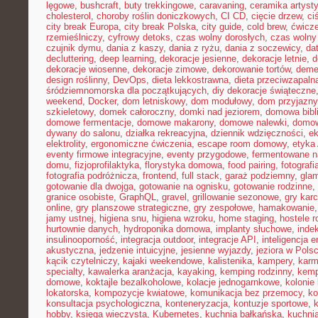
lęgowe
,
bushcraft
,
buty trekkingowe
,
caravaning
,
ceramika artyst
cholesterol
,
choroby roślin doniczkowych
,
CI CD
,
cięcie drzew
,
ci
city break Europa
,
city break Polska
,
city guide
,
cold brew
,
ćwicze
rzemieślniczy
,
cyfrowy detoks
,
czas wolny dorosłych
,
czas wolny 
czujnik dymu
,
dania z kaszy
,
dania z ryżu
,
dania z soczewicy
,
da
decluttering
,
deep learning
,
dekoracje jesienne
,
dekoracje letnie
,
d
dekoracje wiosenne
,
dekoracje zimowe
,
dekorowanie tortów
,
deme
design roślinny
,
DevOps
,
dieta lekkostrawna
,
dieta przeciwzapaln
śródziemnomorska dla początkujących
,
diy dekoracje świąteczne
weekend
,
Docker
,
dom letniskowy
,
dom modułowy
,
dom przyjazny
szkieletowy
,
domek całoroczny
,
domki nad jeziorem
,
domowa bibl
domowe fermentacje
,
domowe makarony
,
domowe nalewki
,
domow
dywany do salonu
,
działka rekreacyjna
,
dziennik wdzięczności
,
e
elektrolity
,
ergonomiczne ćwiczenia
,
escape room domowy
,
etyka 
eventy firmowe integracyjne
,
eventy przygodowe
,
fermentowane n
domu
,
fizjoprofilaktyka
,
florystyka domowa
,
food pairing
,
fotografi
fotografia podróżnicza
,
frontend
,
full stack
,
garaż podziemny
,
gla
gotowanie dla dwojga
,
gotowanie na ognisku
,
gotowanie rodzinne
,
granice osobiste
,
GraphQL
,
gravel
,
grillowanie sezonowe
,
gry kar
online
,
gry planszowe strategiczne
,
gry zespołowe
,
hamakowanie
jamy ustnej
,
higiena snu
,
higiena wzroku
,
home staging
,
hostele r
hurtownie danych
,
hydroponika domowa
,
implanty słuchowe
,
inde
insulinooporność
,
integracja outdoor
,
integracje API
,
inteligencja 
akustyczna
,
jedzenie intuicyjne
,
jesienne wyjazdy
,
jeziora w Pols
kącik czytelniczy
,
kajaki weekendowe
,
kalistenika
,
kampery
,
karm
specialty
,
kawalerka aranżacja
,
kayaking
,
kemping rodzinny
,
kemp
domowe
,
koktajle bezalkoholowe
,
kolacje jednogarnkowe
,
kolonie 
lokatorska
,
kompozycje kwiatowe
,
komunikacja bez przemocy
,
ko
konsultacja psychologiczna
,
konteneryzacja
,
kontuzje sportowe
,
hobby
,
księga wieczysta
,
Kubernetes
,
kuchnia bałkańska
,
kuchnia