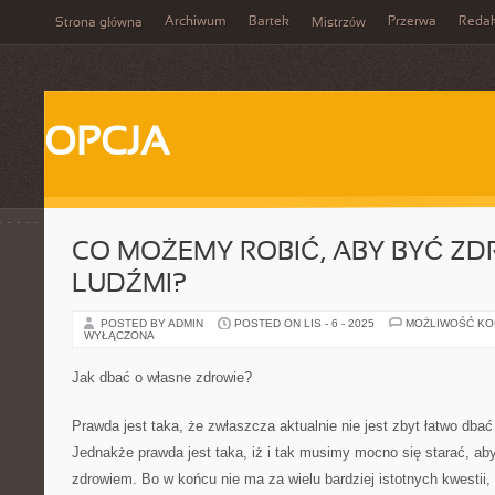
Archiwum
Bartek
Przerwa
Redak
Strona główna
Mistrzów
OPCJA
CO MOŻEMY ROBIĆ, ABY BYĆ Z
LUDŹMI?
POSTED BY ADMIN
POSTED ON LIS - 6 - 2025
MOŻLIWOŚĆ K
WYŁĄCZONA
Jak dbać o własne zdrowie?
Prawda jest taka, że zwłaszcza aktualnie nie jest zbyt łatwo dbać
Jednakże prawda jest taka, iż i tak musimy mocno się starać, aby
zdrowiem. Bo w końcu nie ma za wielu bardziej istotnych kwestii, 