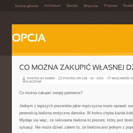
Archiwum
Bartek
Przerwa
Redak
Strona główna
Mistrzów
OPCJA
CO MOŻNA ZAKUPIĆ WŁASNEJ D
POSTED BY ADMIN
POSTED ON CZE - 29 - 2025
MOŻLIWOŚĆ 
WYŁĄCZONA
Co można zakupić swojej partnerce?
Jednym z lepszych prezentów jakie mężczyzna może sprawić swoj
pewnością bielizna erotyczna damska. W końcu chyba każda kobie
Wydaje się więc, że seksowna bielizna to prezent, który jest dos
sytuacji. Nie może dziwić zatem to, że bielizna jest jednym z po