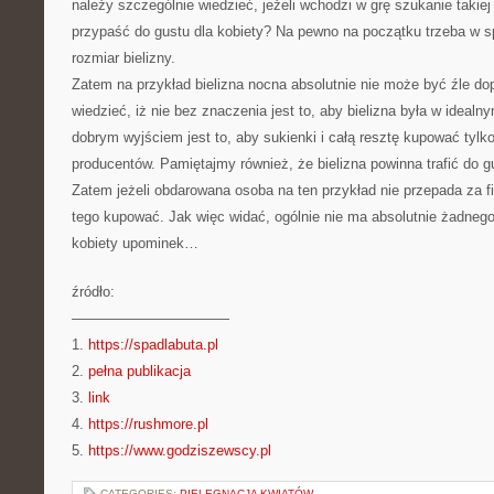
należy szczególnie wiedzieć, jeżeli wchodzi w grę szukanie takiej 
przypaść do gustu dla kobiety? Na pewno na początku trzeba w 
rozmiar bielizny.
Zatem na przykład bielizna nocna absolutnie nie może być źle d
wiedzieć, iż nie bez znaczenia jest to, aby bielizna była w ideal
dobrym wyjściem jest to, aby sukienki i całą resztę kupować tylk
producentów. Pamiętajmy również, że bielizna powinna trafić do 
Zatem jeżeli obdarowana osoba na ten przykład nie przepada za fi
tego kupować. Jak więc widać, ogólnie nie ma absolutnie żadnego
kobiety upominek…
źródło:
———————————
1.
https://spadlabuta.pl
2.
pełna publikacja
3.
link
4.
https://rushmore.pl
5.
https://www.godziszewscy.pl
CATEGORIES:
PIELĘGNACJA KWIATÓW