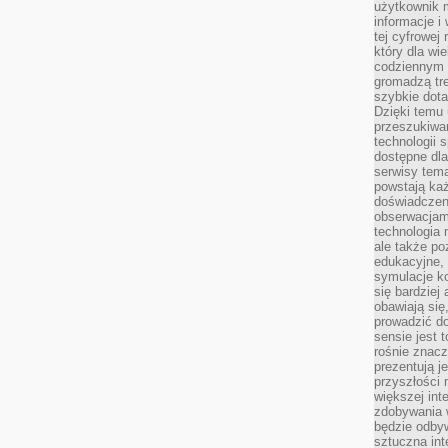
użytkownik 
informacje i
tej cyfrowej 
który dla wi
codziennym k
gromadzą tre
szybkie dota
Dzięki temu 
przeszukiwan
technologii s
dostępne dla
serwisy tema
powstają każ
doświadczen
obserwacjam
technologia n
ale także po
edukacyjne, 
symulacje k
się bardziej
obawiają się
prowadzić d
sensie jest 
rośnie znacze
prezentują j
przyszłości
większej int
zdobywania 
będzie odbyw
sztuczna in