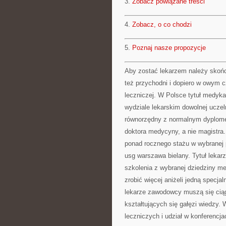
3.
Zobacz powiązane treści
4.
Zobacz, o co chodzi
5.
Poznaj nasze propozycje
Aby zostać lekarzem należy skończ
też przychodni i dopiero w owym 
leczniczej. W Polsce tytuł medyk
wydziale lekarskim dowolnej uczel
równorzędny z normalnym dyplomem
doktora medycyny, a nie magistr
ponad rocznego stażu w wybranej
usg warszawa bielany. Tytuł lekarz
szkolenia z wybranej dziedziny m
zrobić więcej aniżeli jedną specjal
lekarze zawodowcy muszą się ciąg
kształtujących się gałęzi wiedzy. 
leczniczych i udział w konferencj