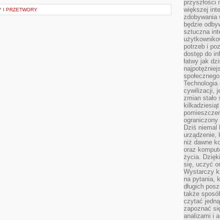
przyszłości
większej int
 I PRZETWORY
zdobywania 
będzie odbyw
sztuczna in
użytkowniko
potrzeb i po
dostęp do in
łatwy jak dz
najpotężniej
społecznego
Technologia
cywilizacji,
zmian stało
kilkadziesią
pomieszczeni
ograniczony 
Dziś niemal 
urządzenie,
niż dawne k
oraz kompute
życia. Dzię
się, uczyć o
Wystarczy ki
na pytania,
długich posz
także sposó
czytać jedn
zapoznać się
analizami i 