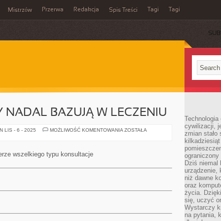
Przerwa
Redakcja
Tagi
Tagi
Mistrzów
Spis Treści
SUB
 NADAL BAZUJĄ W LECZENIU
Technologia
cywilizacji,
CO
LIS - 6 - 2025
MOŻLIWOŚĆ KOMENTOWANIA
ZOSTAŁA
zmian stało
PONIEKTÓRZY
kilkadziesią
NADAL
BAZUJĄ
pomieszczeni
W
rze wszelkiego typu konsultacje
ograniczony 
LECZENIU
Dziś niemal 
urządzenie,
niż dawne k
oraz kompute
życia. Dzię
się, uczyć o
Wystarczy ki
na pytania,