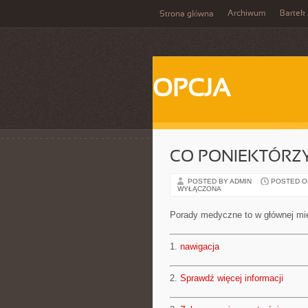
Archiwum
Bartek
Strona główna
OPCJA
CO PONIEKTÓRZY
POSTED BY ADMIN
POSTED ON 
WYŁĄCZONA
Porady medyczne to w głównej mie
1.
nawigacja
2.
Sprawdź więcej informacji