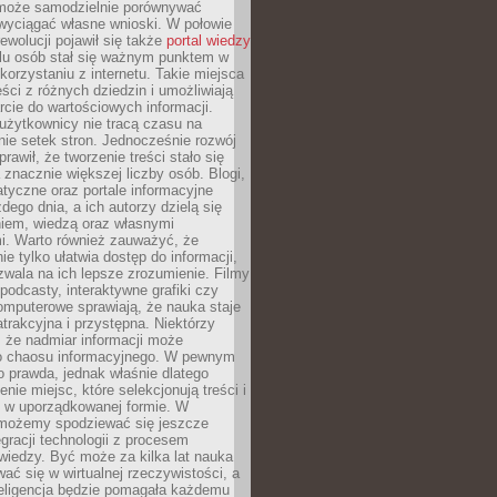
może samodzielnie porównywać
 wyciągać własne wnioski. W połowie
rewolucji pojawił się także
portal wiedzy
elu osób stał się ważnym punktem w
orzystaniu z internetu. Takie miejsca
ści z różnych dziedzin i umożliwiają
rcie do wartościowych informacji.
użytkownicy nie tracą czasu na
ie setek stron. Jednocześnie rozwój
prawił, że tworzenie treści stało się
 znacznie większej liczby osób. Blogi,
tyczne oraz portale informacyjne
dego dnia, a ich autorzy dzielą się
iem, wiedzą oraz własnymi
i. Warto również zauważyć, że
ie tylko ułatwia dostęp do informacji,
zwala na ich lepsze zrozumienie. Filmy
podcasty, interaktywne grafiki czy
omputerowe sprawiają, że nauka staje
 atrakcyjna i przystępna. Niektórzy
, że nadmiar informacji może
o chaosu informacyjnego. W pewnym
to prawda, jednak właśnie dlatego
nie miejsc, które selekcjonują treści i
e w uporządkowanej formie. W
 możemy spodziewać się jeszcze
egracji technologii z procesem
wiedzy. Być może za kilka lat nauka
ać się w wirtualnej rzeczywistości, a
teligencja będzie pomagała każdemu