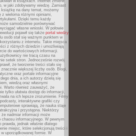
ukiwań w książkach. Internet zmienił
b, w jaki zdobywamy wiedzę. Zamiast
ą książkę na dany temat, możemy
 z wieloma różnymi opiniami,
artykułami. Dzięki temu każdy
może samodzielnie porównywać
 wyciągać własne wnioski. W połowie
rewolucji pojawił się także
portal wiedzy
elu osób stał się ważnym punktem w
orzystaniu z internetu. Takie miejsca
ści z różnych dziedzin i umożliwiają
rcie do wartościowych informacji.
użytkownicy nie tracą czasu na
ie setek stron. Jednocześnie rozwój
prawił, że tworzenie treści stało się
 znacznie większej liczby osób. Blogi,
tyczne oraz portale informacyjne
dego dnia, a ich autorzy dzielą się
iem, wiedzą oraz własnymi
i. Warto również zauważyć, że
ie tylko ułatwia dostęp do informacji,
zwala na ich lepsze zrozumienie. Filmy
podcasty, interaktywne grafiki czy
omputerowe sprawiają, że nauka staje
 atrakcyjna i przystępna. Niektórzy
, że nadmiar informacji może
o chaosu informacyjnego. W pewnym
to prawda, jednak właśnie dlatego
nie miejsc, które selekcjonują treści i
e w uporządkowanej formie. W