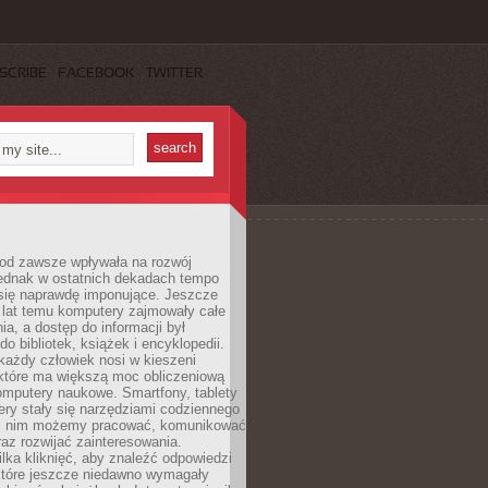
SCRIBE
FACEBOOK
TWITTER
 od zawsze wpływała na rozwój
 jednak w ostatnich dekadach tempo
 się naprawdę imponujące. Jeszcze
t lat temu komputery zajmowały całe
a, a dostęp do informacji był
do bibliotek, książek i encyklopedii.
każdy człowiek nosi w kieszeni
 które ma większą moc obliczeniową
omputery naukowe. Smartfony, tablety
ry stały się narzędziami codziennego
ki nim możemy pracować, komunikować
raz rozwijać zainteresowania.
lka kliknięć, aby znaleźć odpowiedzi
 które jeszcze niedawno wymagały