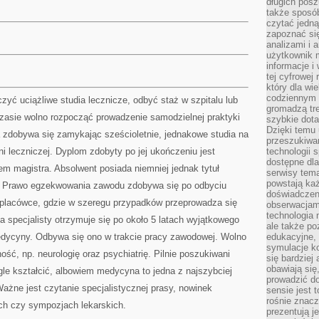
długich posz
także sposó
czytać jedn
zapoznać się
analizami i 
użytkownik 
informacje i
tej cyfrowej 
który dla wi
codziennym k
yć uciążliwe studia lecznicze, odbyć staż w szpitalu lub
gromadzą tre
czasie wolno rozpocząć prowadzenie samodzielnej praktyki
szybkie dota
Dzięki temu 
a zdobywa się zamykając sześcioletnie, jednakowe studia na
przeszukiwan
ni leczniczej. Dyplom zdobyty po jej ukończeniu jest
technologii s
dostępne dla
 magistra. Absolwent posiada niemniej jednak tytuł
serwisy tema
powstają każ
a. Prawo egzekwowania zawodu zdobywa się po odbyciu
doświadczen
 placówce, gdzie w szeregu przypadków przeprowadza się
obserwacjam
technologia n
a specjalisty otrzymuje się po około 5 latach wyjątkowego
ale także po
edycyny. Odbywa się ono w trakcie pracy zawodowej. Wolno
edukacyjne, 
symulacje k
ność, np. neurologię oraz psychiatrię. Pilnie poszukiwani
się bardziej
obawiają się
le kształcić, albowiem medycyna to jedna z najszybciej
prowadzić d
Ważne jest czytanie specjalistycznej prasy, nowinek
sensie jest 
rośnie znacze
ach czy sympozjach lekarskich.
prezentują j