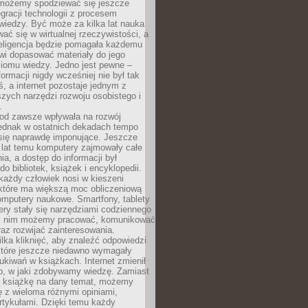
 możemy spodziewać się jeszcze
egracji technologii z procesem
wiedzy. Być może za kilka lat nauka
ać się w wirtualnej rzeczywistości, a
teligencja będzie pomagała każdemu
wi dopasować materiały do jego
ziomu wiedzy. Jedno jest pewne –
formacji nigdy wcześniej nie był tak
iś, a internet pozostaje jednym z
szych narzędzi rozwoju osobistego i
.
 od zawsze wpływała na rozwój
 jednak w ostatnich dekadach tempo
 się naprawdę imponujące. Jeszcze
t lat temu komputery zajmowały całe
a, a dostęp do informacji był
do bibliotek, książek i encyklopedii.
każdy człowiek nosi w kieszeni
 które ma większą moc obliczeniową
omputery naukowe. Smartfony, tablety
ry stały się narzędziami codziennego
ki nim możemy pracować, komunikować
raz rozwijać zainteresowania.
lka kliknięć, aby znaleźć odpowiedzi
 które jeszcze niedawno wymagały
ukiwań w książkach. Internet zmienił
b, w jaki zdobywamy wiedzę. Zamiast
ą książkę na dany temat, możemy
 z wieloma różnymi opiniami,
artykułami. Dzięki temu każdy